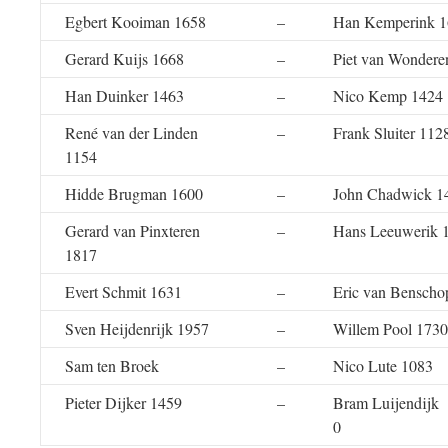
Egbert Kooiman 1658
–
Han Kemperink 1
Gerard Kuijs 1668
–
Piet van Wondere
Han Duinker 1463
–
Nico Kemp 1424
René van der Linden
–
Frank Sluiter 112
1154
Hidde Brugman 1600
–
John Chadwick 1
Gerard van Pinxteren
–
Hans Leeuwerik 
1817
Evert Schmit 1631
–
Eric van Benscho
Sven Heijdenrijk 1957
–
Willem Pool 1730
Sam ten Broek
–
Nico Lute 1083
Pieter Dijker 1459
–
Bram Luij
0