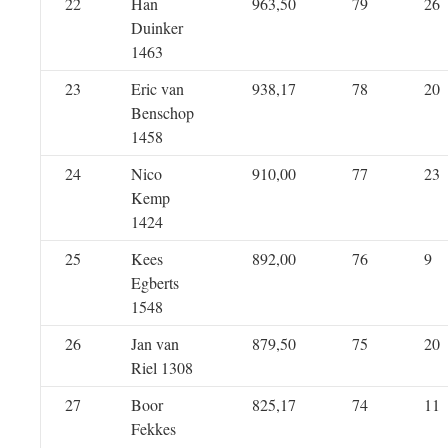
22
Han
963,50
79
26
Duinker
1463
23
Eric van
938,17
78
20
Benschop
1458
24
Nico
910,00
77
23
Kemp
1424
25
Kees
892,00
76
9
Egberts
1548
26
Jan van
879,50
75
20
Riel 1308
27
Boor
825,17
74
11
Fekkes