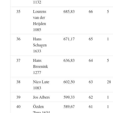
1132
35
Lourens
685,83
66
5
van der
Heijden
1085
36
Hans
671,17
65
1
Schagen
1633
37
Hans
636,83
64
5
Broenink
1277
38
Nico Lute
602,50
63
28
1083
39
Jos Albers
599,33
62
1
40
Özden
589,67
61
1
Tuna 1634