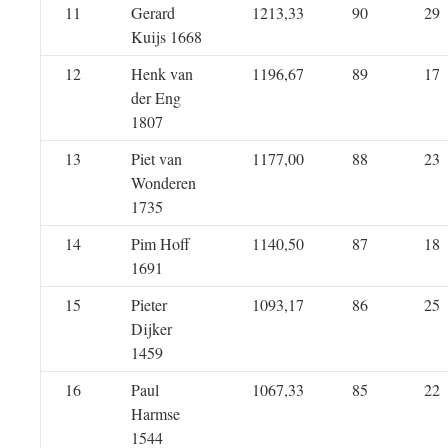
11
Gerard
1213,33
90
29
Kuijs 1668
12
Henk van
1196,67
89
17
der Eng
1807
13
Piet van
1177,00
88
23
Wonderen
1735
14
Pim Hoff
1140,50
87
18
1691
15
Pieter
1093,17
86
25
Dijker
1459
16
Paul
1067,33
85
22
Harmse
1544