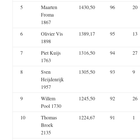
5
Maarten
1430,50
96
20
Froma
1867
6
Olivier Vis
1389,17
95
13
1898
7
Piet Kuijs
1316,50
94
27
1763
8
Sven
1305,50
93
9
Heijdenrijk
1957
9
Willem
1245,50
92
26
Pool 1730
10
Thomas
1224,67
91
1
Broek
2135