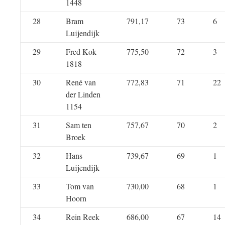
1448
28
Bram
791,17
73
6
Luijendijk
29
Fred Kok
775,50
72
3
1818
30
René van
772,83
71
22
der Linden
1154
31
Sam ten
757,67
70
2
Broek
32
Hans
739,67
69
1
Luijendijk
33
Tom van
730,00
68
1
Hoorn
34
Rein Reek
686,00
67
14