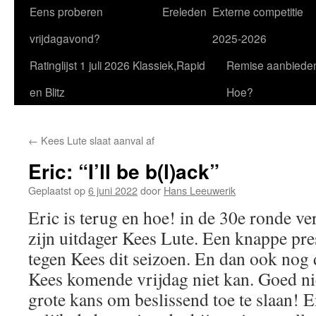
Eens proberen
Ereleden
Externe competitie
vrijdagavond?
2025-2026
Ratinglijst 1 juli 2026 Klassiek,Rapid
Remise aanbiede
en Blitz
Hoe?
←
Kees Lute slaat aanval af
Eric: “I’ll be b(l)ack”
Geplaatst op
6 juni 2022
door
Hans Leeuwerik
Eric is terug en hoe! in de 30e ronde ve
zijn uitdager Kees Lute. Een knappe pre
tegen Kees dit seizoen. En dan ook nog
Kees komende vrijdag niet kan. Goed ni
grote kans om beslissend toe te slaan! E