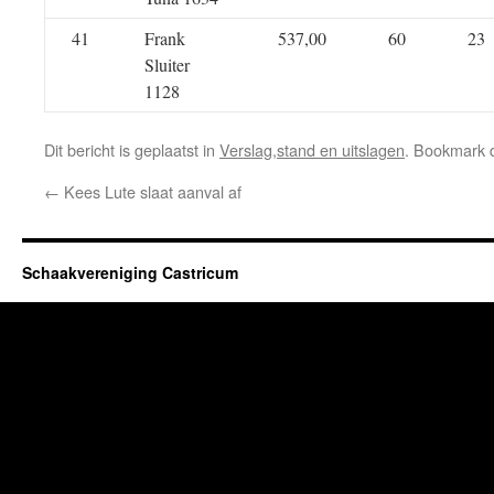
41
Frank
537,00
60
23
Sluiter
1128
Dit bericht is geplaatst in
Verslag,stand en uitslagen
. Bookmark
←
Kees Lute slaat aanval af
Schaakvereniging Castricum