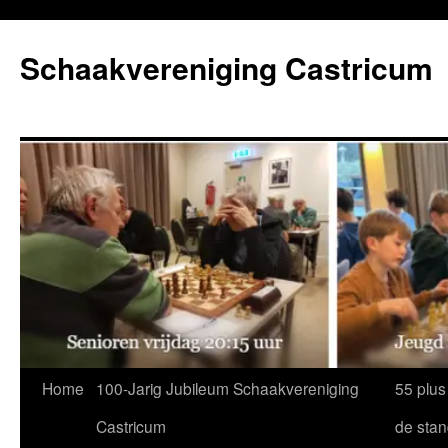
Ga
naar
Schaakvereniging Castricum
de
inhoud
Home
100-Jarig Jubileum Schaakvereniging
55 plus
Castricum
de sta