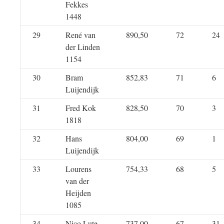
Fekkes
1448
29
René van
890,50
72
24
der Linden
1154
30
Bram
852,83
71
6
Luijendijk
31
Fred Kok
828,50
70
3
1818
32
Hans
804,00
69
1
Luijendijk
33
Lourens
754,33
68
5
van der
Heijden
1085
34
Nico Lute
737,00
67
31