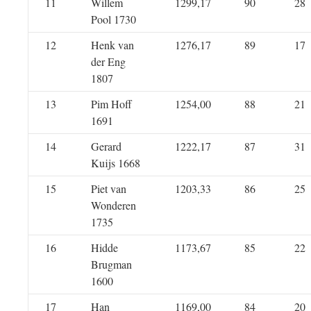
11
Willem
1299,17
90
28
Pool 1730
12
Henk van
1276,17
89
17
der Eng
1807
13
Pim Hoff
1254,00
88
21
1691
14
Gerard
1222,17
87
31
Kuijs 1668
15
Piet van
1203,33
86
25
Wonderen
1735
16
Hidde
1173,67
85
22
Brugman
1600
17
Han
1169,00
84
20