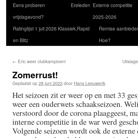
Eens proberen
Ereleden
Externe competitie
vrijdagavond?
2025-2026
Ratinglijst 1 juli 2026 Klassiek,Rapid
Remise aanbiede
en Blitz
Hoe?
←
Eric weer clubkampioen!
Uitslag
Zomerrust!
Geplaatst op
28 juni 2022
door
Hans Leeuwerik
Het seizoen zit er weer op en met 33 ge
weer een ouderwets schaakseizoen. Wel
verstoord door de corona plaaggeest, ma
interne competitie in de war werd gesch
Volgende seizoen wordt ook de externe 