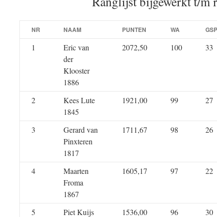
Ranglijst bijgewerkt t/m 
NR
NAAM
PUNTEN
WA
GS
1
Eric van
2072,50
100
33
der
Klooster
1886
2
Kees Lute
1921,00
99
27
1845
3
Gerard van
1711,67
98
26
Pinxteren
1817
4
Maarten
1605,17
97
22
Froma
1867
5
Piet Kuijs
1536,00
96
30