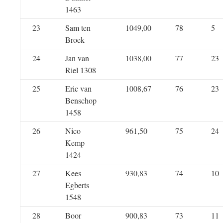
1463
23
Sam ten
1049,00
78
5
Broek
24
Jan van
1038,00
77
23
Riel 1308
25
Eric van
1008,67
76
23
Benschop
1458
26
Nico
961,50
75
24
Kemp
1424
27
Kees
930,83
74
10
Egberts
1548
28
Boor
900,83
73
11