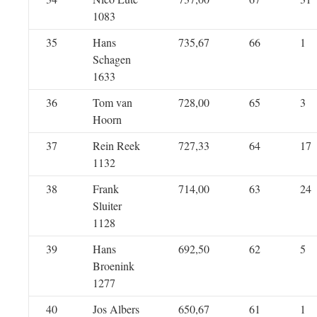
1083
35
Hans
735,67
66
1
Schagen
1633
36
Tom van
728,00
65
3
Hoorn
37
Rein Reek
727,33
64
17
1132
38
Frank
714,00
63
24
Sluiter
1128
39
Hans
692,50
62
5
Broenink
1277
40
Jos Albers
650,67
61
1