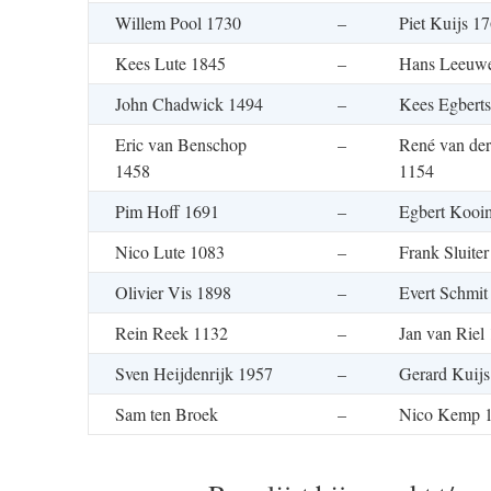
Willem Pool 1730
–
Piet Kuijs 1
Kees Lute 1845
–
Hans Leeuwe
John Chadwick 1494
–
Kees Egbert
Eric van Benschop
–
René van der
1458
1154
Pim Hoff 1691
–
Egbert Kooi
Nico Lute 1083
–
Frank Sluite
Olivier Vis 1898
–
Evert Schmit
Rein Reek 1132
–
Jan van Riel
Sven Heijdenrijk 1957
–
Gerard Kuijs
Sam ten Broek
–
Nico Kemp 