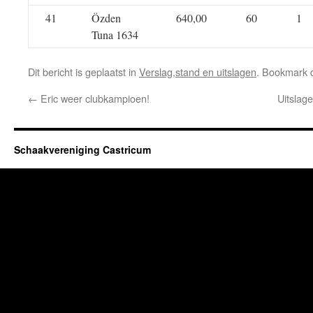
41
Özden
640,00
60
1
Tuna 1634
Dit bericht is geplaatst in
Verslag,stand en uitslagen
. Bookmark
←
Eric weer clubkampioen!
Uitslag
Schaakvereniging Castricum