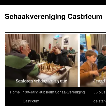
Ga
naar
Schaakvereniging Castricum
de
inhoud
Home
100-Jarig Jubileum Schaakvereniging
55 plus
Castricum
de sta