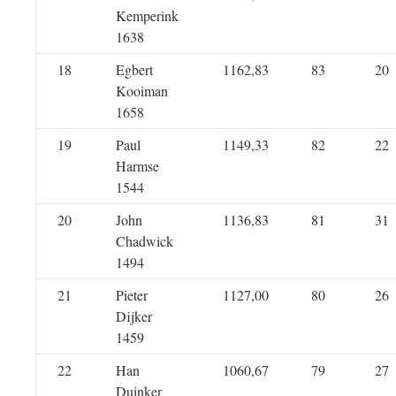
Kemperink
1638
18
Egbert
1162,83
83
20
Kooiman
1658
19
Paul
1149,33
82
22
Harmse
1544
20
John
1136,83
81
31
Chadwick
1494
21
Pieter
1127,00
80
26
Dijker
1459
22
Han
1060,67
79
27
Duinker