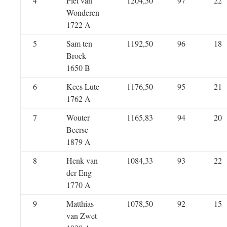
4
Piet van
1204,50
97
22
Wonderen
1722 A
5
Sam ten
1192,50
96
18
Broek
1650 B
6
Kees Lute
1176,50
95
21
1762 A
7
Wouter
1165,83
94
20
Beerse
1879 A
8
Henk van
1084,33
93
22
der Eng
1770 A
9
Matthias
1078,50
92
15
van Zwet