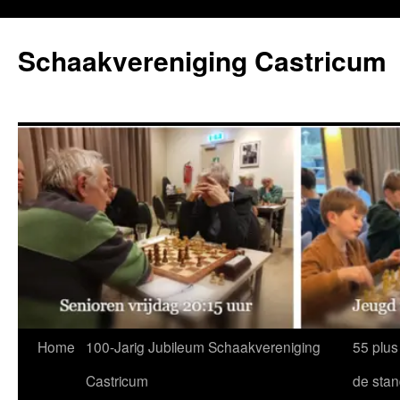
Ga
naar
Schaakvereniging Castricum
de
inhoud
Home
100-Jarig Jubileum Schaakvereniging
55 plus
Castricum
de sta