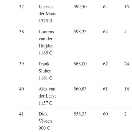
37
Jan van
599,50
64
15
der Maas
1575 B
38
Lourens
598,33
63
4
van der
Heijden
1165 C
39
Frank
568,00
62
24
Sluiter
1161 C
40
Alex van
560,83
61
16
der Leest
1157 C
41
Dick
558,33
60
2
Viveen
900 C