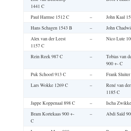
1441 C
Paul Harmse 1512 C
–
John Kaal 1
Hans Schagen 1543 B
–
John Chadwi
Alex van der Leest
–
Nico Lute 1
1157 C
Rein Reek 987 C
–
Tobias van d
900 +- C
Puk Schoorl 913 C
–
Frank Sluite
Lars Wokke 1269 C
–
René van der
1185 C
Jappe Koppenaal 898 C
–
Ischa Zwikk
Bram Kortekaas 900 +-
–
Abdi Saïd 90
C