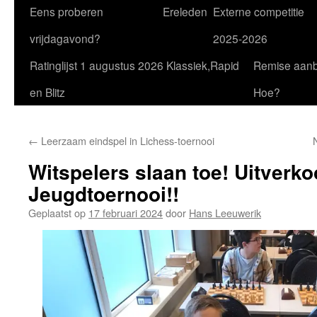
Eens proberen
Ereleden
Externe competitie
vrijdagavond?
2025-2026
Ratinglijst 1 augustus 2026 Klassiek,Rapid
Remise aan
en Blitz
Hoe?
←
Leerzaam eindspel in Lichess-toernooi
Witspelers slaan toe! Uitverko
Jeugdtoernooi!!
Geplaatst op
17 februari 2024
door
Hans Leeuwerik