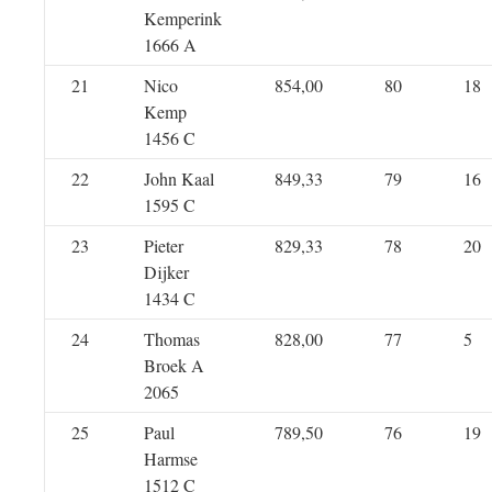
Kemperink
1666 A
21
Nico
854,00
80
18
Kemp
1456 C
22
John Kaal
849,33
79
16
1595 C
23
Pieter
829,33
78
20
Dijker
1434 C
24
Thomas
828,00
77
5
Broek A
2065
25
Paul
789,50
76
19
Harmse
1512 C