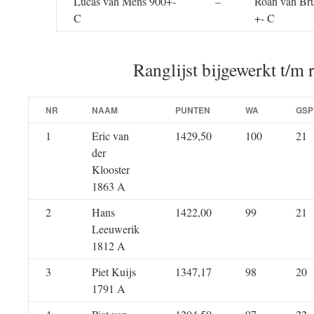
Lucas van Mens 900+-
–
Roan van Bru
C
+- C
Ranglijst bijgewerkt t/m 
NR
NAAM
PUNTEN
WA
GSP
1
Eric van
1429,50
100
21
der
Klooster
1863 A
2
Hans
1422,00
99
21
Leeuwerik
1812 A
3
Piet Kuijs
1347,17
98
20
1791 A