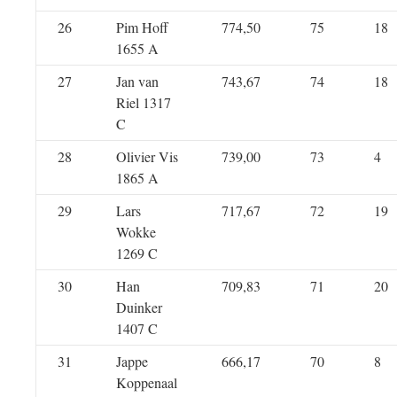
26
Pim Hoff
774,50
75
18
1655 A
27
Jan van
743,67
74
18
Riel 1317
C
28
Olivier Vis
739,00
73
4
1865 A
29
Lars
717,67
72
19
Wokke
1269 C
30
Han
709,83
71
20
Duinker
1407 C
31
Jappe
666,17
70
8
Koppenaal