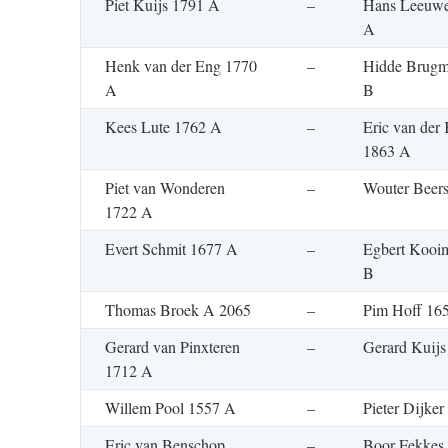
Piet Kuijs 1791 A
–
Hans Leeuwe
A
Henk van der Eng 1770
–
Hidde Brugm
A
B
Kees Lute 1762 A
–
Eric van der 
1863 A
Piet van Wonderen
–
Wouter Beer
1722 A
Evert Schmit 1677 A
–
Egbert Kooi
B
Thomas Broek A 2065
–
Pim Hoff 16
Gerard van Pinxteren
–
Gerard Kuijs
1712 A
Willem Pool 1557 A
–
Pieter Dijke
Eric van Benschop
–
Boor Fekkes