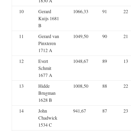
1830 A
10
Gerard
1066,33
91
22
Kuijs 1681
B
11
Gerard van
1049,50
90
21
Pinxteren
1712 A
12
Evert
1048,67
89
13
Schmit
1677 A
13
Hidde
1008,50
88
22
Brugman
1628 B
14
John
941,67
87
23
Chadwick
1534 C