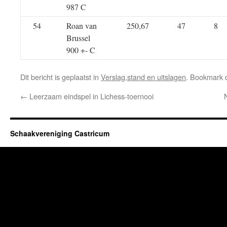
987 C
54
Roan van
250,67
47
8
Brussel
900 +- C
Dit bericht is geplaatst in
Verslag,stand en uitslagen
. Bookmark
←
Leerzaam eindspel in Lichess-toernooi
Schaakvereniging Castricum