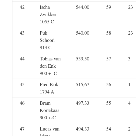
42
Ischa
544,00
59
23
Zwikker
1055 C
43
Puk
540,00
58
23
Schoorl
913 C
44
Tobias van
539,50
57
3
den Enk
900 +- C
45
Fred Kok
515,67
56
1
1794 A
46
Bram
497,33
55
4
Kortekaas
900 +-C
47
Lucas van
494,33
54
2
Mens