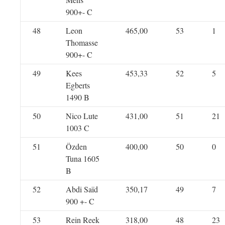
900+- C
48
Leon
465,00
53
1
Thomasse
900+- C
49
Kees
453,33
52
5
Egberts
1490 B
50
Nico Lute
431,00
51
21
1003 C
51
Özden
400,00
50
0
Tuna 1605
B
52
Abdi Saïd
350,17
49
7
900 +- C
53
Rein Reek
318,00
48
23