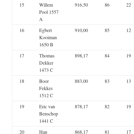
15
Willem
916,50
86
22
Pool 1557
A
16
Egbert
910,00
85
12
Kooiman
1650 B
17
Thomas
898,17
84
19
Dekker
1473 C
18
Boor
883,00
83
13
Fekkes
1512 C
19
Eric van
878,17
82
19
Benschop
1441 C
20
Han
868,17
81
17