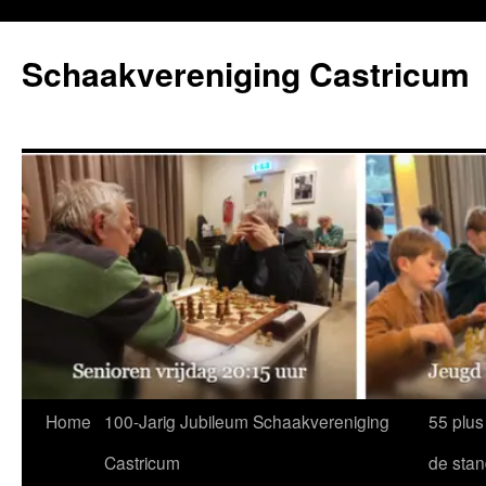
Ga
naar
Schaakvereniging Castricum
de
inhoud
Home
100-Jarig Jubileum Schaakvereniging
55 plus
Castricum
de sta