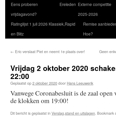
Eens proberen
Ereleden
Externe competitie
vrijdagavond?
2025-2026
Ratinglijst 1 juli 2026 Klassiek,Rapid
Remise aanbiede
en Blitz
Hoe?
←
Eric verslaat Piet en neemt 1e plaats over!
Geen enke
Vrijdag 2 oktober 2020 schake
22:00
Geplaatst op
2 oktober 2020
door
Hans Leeuwerik
Vanwege Coronabesluit is de zaal open v
de klokken om 19:00!
Dit bericht is geplaatst in
Verslag,stand en uitslagen
. Bookmark