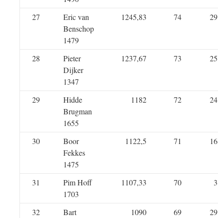
27
Eric van
1245,83
74
29
Benschop
1479
28
Pieter
1237,67
73
25
Dijker
1347
29
Hidde
1182
72
24
Brugman
1655
30
Boor
1122,5
71
16
Fekkes
1475
31
Pim Hoff
1107,33
70
3
1703
32
Bart
1090
69
29