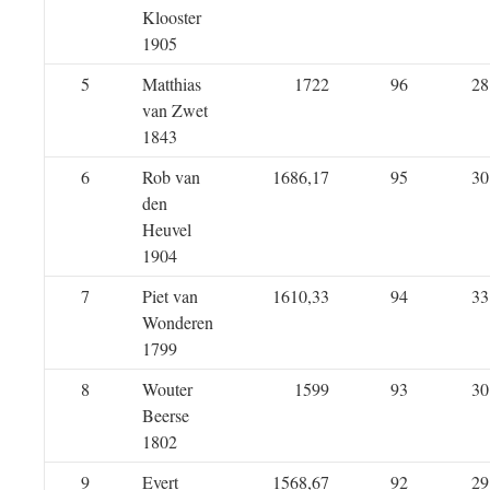
Klooster
1905
5
Matthias
1722
96
28
van Zwet
1843
6
Rob van
1686,17
95
30
den
Heuvel
1904
7
Piet van
1610,33
94
33
Wonderen
1799
8
Wouter
1599
93
30
Beerse
1802
9
Evert
1568,67
92
29