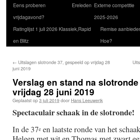
Eens proberen
Ereleden
Externe competitie
vrijdagavond?
2025-2026
Ratinglijst 1 juli 2026 Klassiek,Rapid
Remise aanbiede
en Blitz
Hoe?
←
Uitslagen slotronde 37, gespeeld op vrijdag 28
Uit
juni 2019
Verslag en stand na slotronde
vrijdag 28 juni 2019
Geplaatst op
3 juli 2019
door
Hans Leeuwerik
Spectaculair schaak in de slotronde!
In de 37
en laatste ronde van het schaa
e
Heleen met wit en Thomas met zwart ee