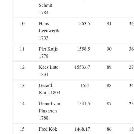
Schmit
1784
10
Hans
1563,5
91
34
Leeuwerik
1703
11
Piet Kuijs
1558,5
90
36
1778
12
Kees Lute
1553,67
89
27
1831
13
Gerard
1551
88
34
Kuijs 1803
14
Gerard van
1541,5
87
25
Pinxteren
1788
15
Fred Kok
1468,17
86
18