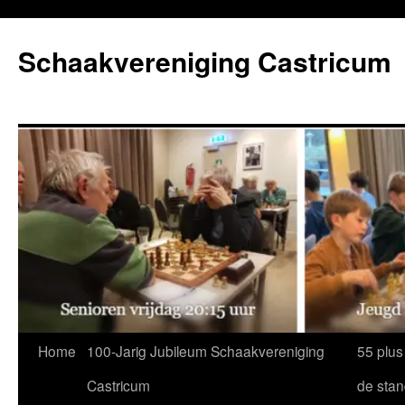
Ga
naar
Schaakvereniging Castricum
de
inhoud
Home
100-Jarig Jubileum Schaakvereniging
55 plus
Castricum
de sta