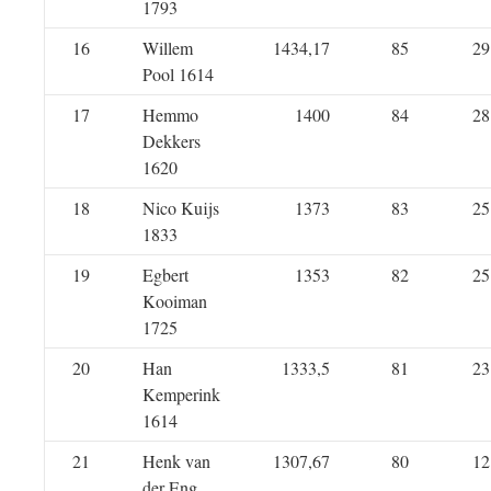
1793
16
Willem
1434,17
85
29
Pool 1614
17
Hemmo
1400
84
28
Dekkers
1620
18
Nico Kuijs
1373
83
25
1833
19
Egbert
1353
82
25
Kooiman
1725
20
Han
1333,5
81
23
Kemperink
1614
21
Henk van
1307,67
80
12
der Eng