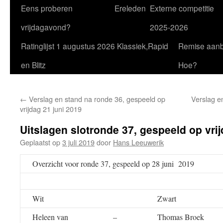
Eens proberen
Ereleden
Externe competitie
vrijdagavond?
2025-2026
Ratinglijst 1 augustus 2026 Klassiek,Rapid
Remise aan
en Blitz
Hoe?
←
Verslag en stand na ronde 36, gespeeld op
Verslag e
vrijdag 21 juni 2019
Uitslagen slotronde 37, gespeeld op vrij
Geplaatst op
3 juli 2019
door
Hans Leeuwerik
Overzicht voor ronde 37, gespeeld op 28 juni 2019
Wit
Zwart
Heleen van
–
Thomas Broek