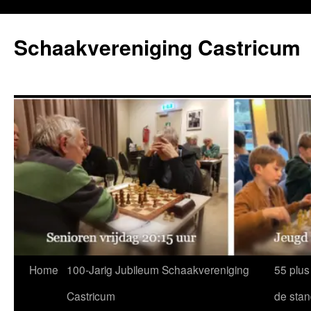
Ga
naar
Schaakvereniging Castricum
de
inhoud
Home
100-Jarig Jubileum Schaakvereniging
55 plus
Castricum
de sta