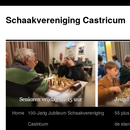
Ga
naar
Schaakvereniging Castricum
de
inhoud
Home
100-Jarig Jubileum Schaakvereniging
55 plus
Castricum
de sta