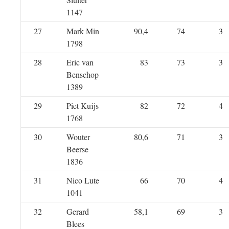
1147
27
Mark Min
90,4
74
3
1798
28
Eric van
83
73
3
Benschop
1389
29
Piet Kuijs
82
72
4
1768
30
Wouter
80,6
71
3
Beerse
1836
31
Nico Lute
66
70
4
1041
32
Gerard
58,1
69
3
Blees