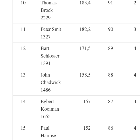
10
Thomas
183,4
91
2
Broek
2229
11
Peter Smit
182,2
90
3
1327
12
Bart
171,5
89
4
Schlosser
1391
13
John
158,5
88
4
Chadwick
1486
14
Egbert
157
87
4
Kooiman
1655
15
Paul
152
86
4
Harmse