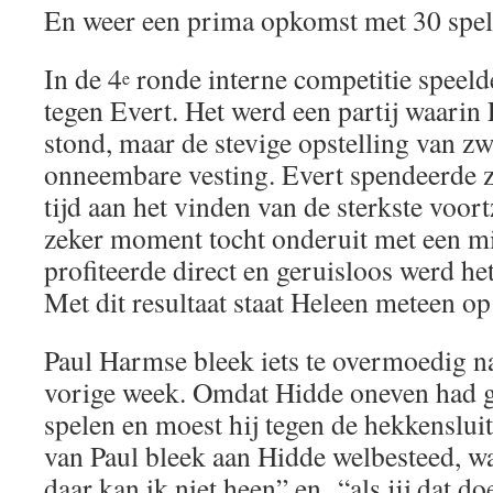
En weer een prima opkomst met 30 spel
In de 4
ronde interne competitie speeld
e
tegen Evert. Het werd een partij waarin 
stond, maar de stevige opstelling van zw
onneembare vesting. Evert spendeerde z
tijd aan het vinden van de sterkste voor
zeker moment tocht onderuit met een mi
profiteerde direct en geruisloos werd he
Met dit resultaat staat Heleen meteen op
Paul Harmse bleek iets te overmoedig n
vorige week. Omdat Hidde oneven had g
spelen en moest hij tegen de hekkensluit
van Paul bleek aan Hidde welbesteed, w
daar kan ik niet heen” en “als jij dat do