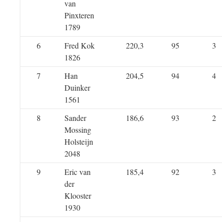
van
Pinxteren
1789
6
Fred Kok
220,3
95
3
1826
7
Han
204,5
94
4
Duinker
1561
8
Sander
186,6
93
2
Mossing
Holsteijn
2048
9
Eric van
185,4
92
3
der
Klooster
1930