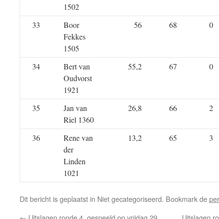
1502
33
Boor
56
68
0
Fekkes
1505
34
Bert van
55,2
67
0
Oudvorst
1921
35
Jan van
26,8
66
2
Riel 1360
36
Rene van
13,2
65
3
der
Linden
1021
Dit bericht is geplaatst in Niet gecategoriseerd. Bookmark de
pe
←
Uitslagen ronde 4, gespeeld op vrijdag 29
Uitslagen r