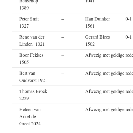
Benschop
1041
1389
Peter Smit
–
Han Duinker
0-1
1327
1561
Rene van der
–
Gerard Blees
0-1
Linden 1021
1502
Boor Fekkes
–
Afwezig met geldige red
1505
Bert van
–
Afwezig met geldige red
Oudvorst 1921
Thomas Broek
–
Afwezig met geldige red
2229
Heleen van
–
Afwezig met geldige red
Arkel-de
Greef 2024