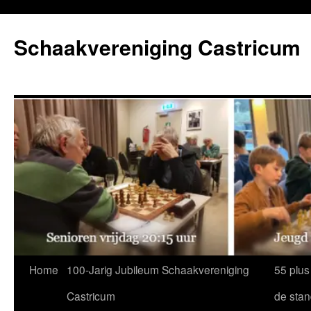
Ga
naar
Schaakvereniging Castricum
de
inhoud
Home
100-Jarig Jubileum Schaakvereniging
55 plus
Castricum
de sta