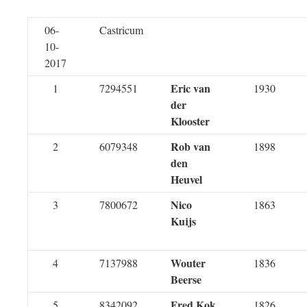
06-
Castricum
10-
2017
Eric van
1
7294551
1930
der
Klooster
Rob van
2
6079348
1898
den
Heuvel
Nico
3
7800672
1863
Kuijs
Wouter
4
7137988
1836
Beerse
Fred Kok
5
8342092
1826