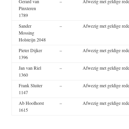
Gerard van
–
Afwezig met geldige red
Pinxteren
1789
Sander
–
Afwezig met geldige red
Mossing
Holsteijn 2048
Pieter Dijker
–
Afwezig met geldige red
1396
Jan van Riel
–
Afwezig met geldige red
1360
Frank Sluiter
–
Afwezig met geldige red
1147
Ab Hoolhorst
–
Afwezig met geldige red
1615