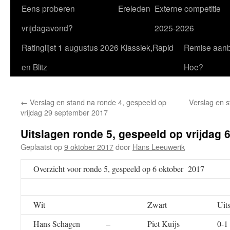
Eens proberen
Ereleden
Externe competitie
vrijdagavond?
2025-2026
Ratinglijst 1 augustus 2026 Klassiek,Rapid
Remise aan
en Blitz
Hoe?
←
Verslag en stand na ronde 4, gespeeld op
Verslag en s
vrijdag 29 september 2017
Uitslagen ronde 5, gespeeld op vrijdag 
Geplaatst op
9 oktober 2017
door
Hans Leeuwerik
Overzicht voor ronde 5, gespeeld op 6 oktober 2017
Wit
Zwart
Uit
Hans Schagen
–
Piet Kuijs
0-1