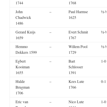
1744
1768
John
–
Paul Harmse
½-
Chadwick
1625
1486
Gerard Kuijs
–
Evert Schmit
½-
1659
1767
Hemmo
–
Willem Pool
½-
Dekkers 1599
1729
Egbert
–
Bart
1-0
Kooiman
Schlosser
1655
1391
Hidde
–
Kees Lute
0-1
Brugman
1766
1706
Eric van
–
Nico Lute
1-0