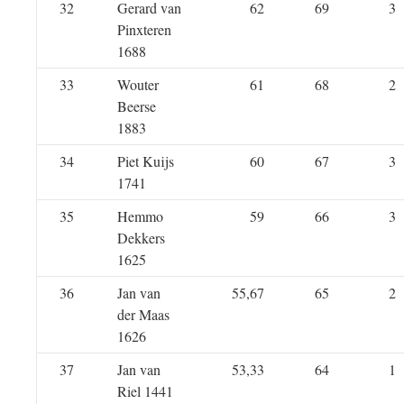
32
Gerard van
62
69
3
Pinxteren
1688
33
Wouter
61
68
2
Beerse
1883
34
Piet Kuijs
60
67
3
1741
35
Hemmo
59
66
3
Dekkers
1625
36
Jan van
55,67
65
2
der Maas
1626
37
Jan van
53,33
64
1
Riel 1441