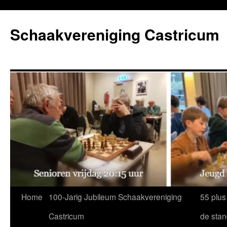
Ga
naar
Schaakvereniging Castricum
de
inhoud
Home
100-Jarig Jubileum Schaakvereniging
55 plus
Castricum
de sta