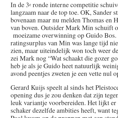
In de 3
ronde interne competitie schuiv
e
langzaam naar de top toe. OK, Sander st
bovenaan maar nu melden Thomas en He
van boven. Outsider Mark Min schuift o
moeizame overwinning op Guido Bos. H
ratingsurplus van Min was lange tijd nie
zien, maar uiteindelijk won toch weer d
zei Mark nog “Wat schaakt die gozer g
heb je als je Guido heet natuurlijk weini
avond peentjes zweten je een vette nul o
Gerard Kuijs speelt al sinds het Pleisto
opening dus je zou denken dat zijn tege
leuk variantje voorbereiden. Het lijkt er 
schaker dezelfde ambities heeft, want t
Pool kwam op de proppen met een standa