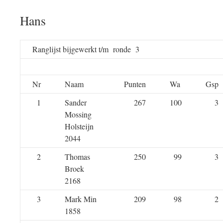
Hans
Ranglijst bijgewerkt t/m ronde 3
Nr
Naam
Punten
Wa
Gsp
1
Sander
267
100
3
Mossing
Holsteijn
2044
2
Thomas
250
99
3
Broek
2168
3
Mark Min
209
98
2
1858