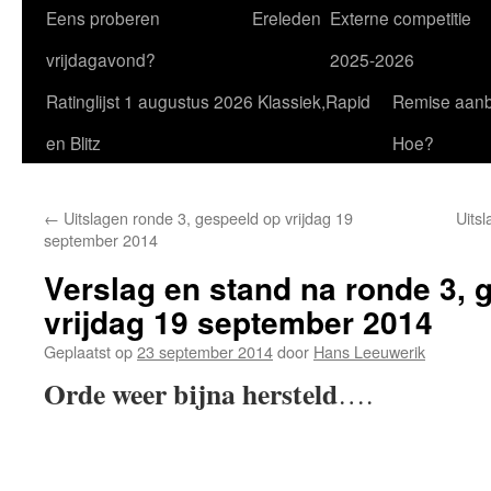
Eens proberen
Ereleden
Externe competitie
vrijdagavond?
2025-2026
Ratinglijst 1 augustus 2026 Klassiek,Rapid
Remise aan
en Blitz
Hoe?
←
Uitslagen ronde 3, gespeeld op vrijdag 19
Uits
september 2014
Verslag en stand na ronde 3, 
vrijdag 19 september 2014
Geplaatst op
23 september 2014
door
Hans Leeuwerik
Orde weer bijna hersteld
….