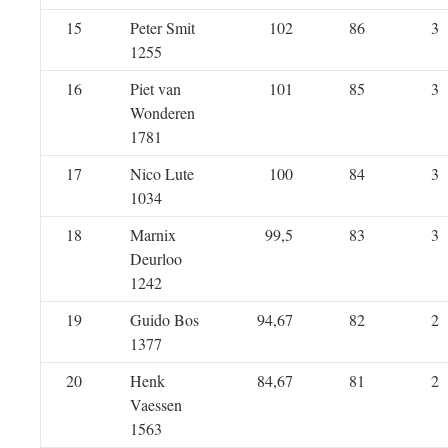
15
Peter Smit
102
86
3
1255
16
Piet van
101
85
3
Wonderen
1781
17
Nico Lute
100
84
3
1034
18
Marnix
99,5
83
3
Deurloo
1242
19
Guido Bos
94,67
82
2
1377
20
Henk
84,67
81
2
Vaessen
1563