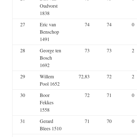
Oudvorst
1838
27
Eric van
74
74
0
Benschop
1491
28
George ten
73
73
2
Bosch
1692
29
Willem
72,83
72
2
Pool 1652
30
Boor
72
71
0
Fekkes
1558
31
Gerard
71
70
0
Blees 1510