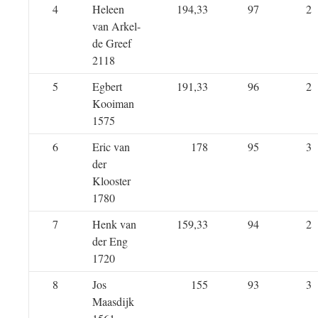
4
Heleen
194,33
97
2
van Arkel-
de Greef
2118
5
Egbert
191,33
96
2
Kooiman
1575
6
Eric van
178
95
3
der
Klooster
1780
7
Henk van
159,33
94
2
der Eng
1720
8
Jos
155
93
3
Maasdijk