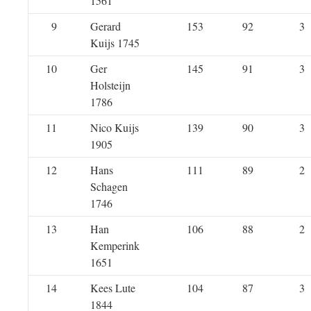
1561
9
Gerard
153
92
3
Kuijs 1745
10
Ger
145
91
3
Holsteijn
1786
11
Nico Kuijs
139
90
3
1905
12
Hans
111
89
2
Schagen
1746
13
Han
106
88
2
Kemperink
1651
14
Kees Lute
104
87
3
1844