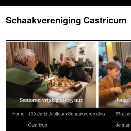
Ga
naar
Schaakvereniging Castricum
de
inhoud
Home
100-Jarig Jubileum Schaakvereniging
55 plus
Castricum
de sta