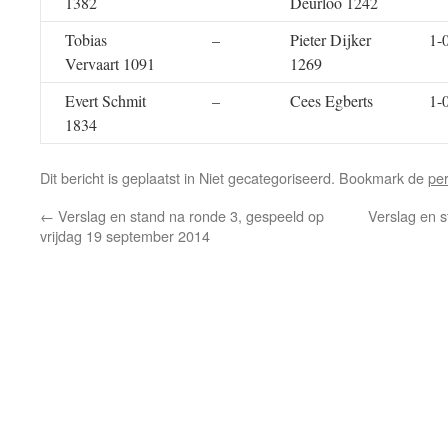
1382
Deurloo 1242
Tobias
–
Pieter Dijker
1-
Vervaart 1091
1269
Evert Schmit
–
Cees Egberts
1-
1834
Dit bericht is geplaatst in Niet gecategoriseerd. Bookmark de
pe
←
Verslag en stand na ronde 3, gespeeld op
Verslag en s
vrijdag 19 september 2014