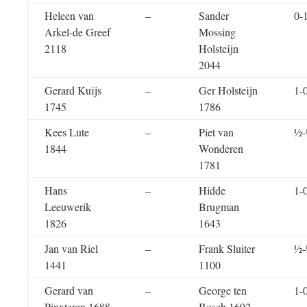
Heleen van
–
Sander
0-
Arkel-de Greef
Mossing
2118
Holsteijn
2044
Gerard Kuijs
–
Ger Holsteijn
1-
1745
1786
Kees Lute
–
Piet van
½
1844
Wonderen
1781
Hans
–
Hidde
1-
Leeuwerik
Brugman
1826
1643
Jan van Riel
–
Frank Sluiter
½
1441
1100
Gerard van
–
George ten
1-
Pinxteren 1688
Bosch 1692