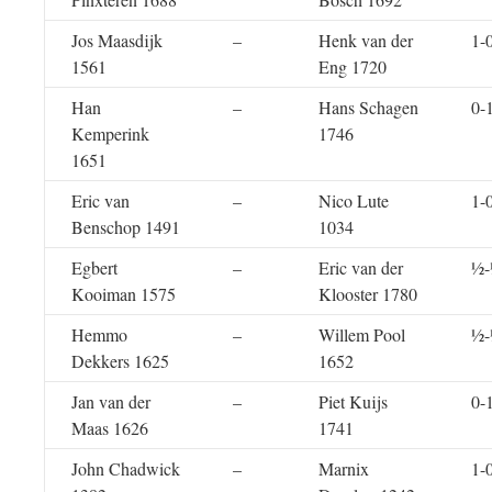
Jos Maasdijk
–
Henk van der
1-
1561
Eng 1720
Han
–
Hans Schagen
0-
Kemperink
1746
1651
Eric van
–
Nico Lute
1-
Benschop 1491
1034
Egbert
–
Eric van der
½
Kooiman 1575
Klooster 1780
Hemmo
–
Willem Pool
½
Dekkers 1625
1652
Jan van der
–
Piet Kuijs
0-
Maas 1626
1741
John Chadwick
–
Marnix
1-