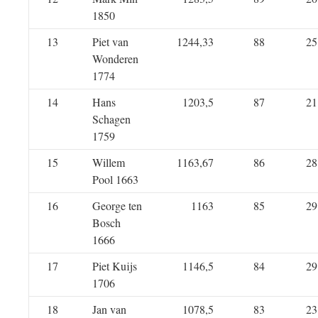
1850
13
Piet van
1244,33
88
25
Wonderen
1774
14
Hans
1203,5
87
21
Schagen
1759
15
Willem
1163,67
86
28
Pool 1663
16
George ten
1163
85
29
Bosch
1666
17
Piet Kuijs
1146,5
84
29
1706
18
Jan van
1078,5
83
23