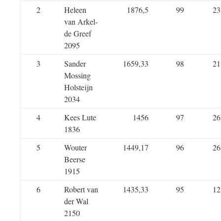
2
Heleen
1876,5
99
23
van Arkel-
de Greef
2095
3
Sander
1659,33
98
21
Mossing
Holsteijn
2034
4
Kees Lute
1456
97
26
1836
5
Wouter
1449,17
96
26
Beerse
1915
6
Robert van
1435,33
95
12
der Wal
2150