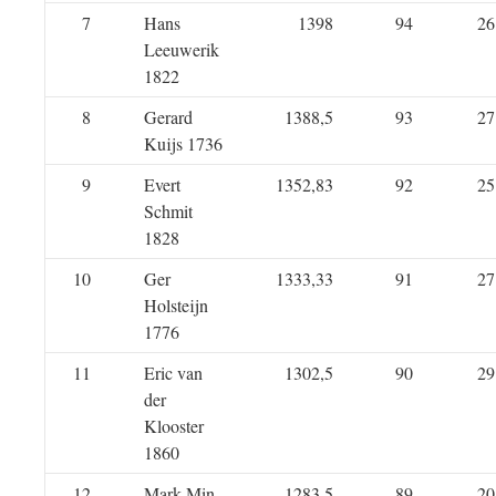
7
Hans
1398
94
26
Leeuwerik
1822
8
Gerard
1388,5
93
27
Kuijs 1736
9
Evert
1352,83
92
25
Schmit
1828
10
Ger
1333,33
91
27
Holsteijn
1776
11
Eric van
1302,5
90
29
der
Klooster
1860
12
Mark Min
1283,5
89
20