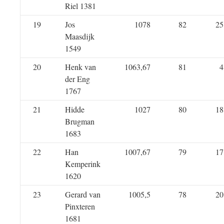
Riel 1381
19
Jos
1078
82
25
Maasdijk
1549
20
Henk van
1063,67
81
4
der Eng
1767
21
Hidde
1027
80
18
Brugman
1683
22
Han
1007,67
79
17
Kemperink
1620
23
Gerard van
1005,5
78
20
Pinxteren
1681