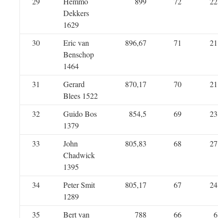
29
Hemmo
899
72
22
Dekkers
1629
30
Eric van
896,67
71
21
Benschop
1464
31
Gerard
870,17
70
21
Blees 1522
32
Guido Bos
854,5
69
23
1379
33
John
805,83
68
27
Chadwick
1395
34
Peter Smit
805,17
67
24
1289
35
Bert van
788
66
6