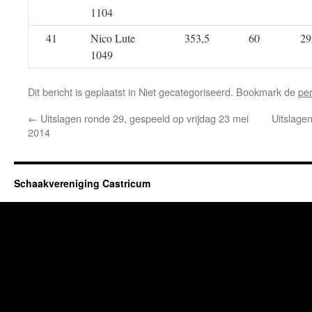
1104
41
Nico Lute
353,5
60
29
1049
Dit bericht is geplaatst in Niet gecategoriseerd. Bookmark de
pe
←
Uitslagen ronde 29, gespeeld op vrijdag 23 mei
Uitslagen
2014
Schaakvereniging Castricum