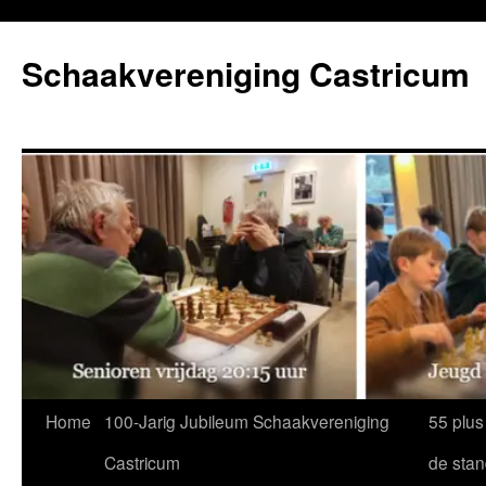
Ga
naar
Schaakvereniging Castricum
de
inhoud
Home
100-Jarig Jubileum Schaakvereniging
55 plus
Castricum
de sta