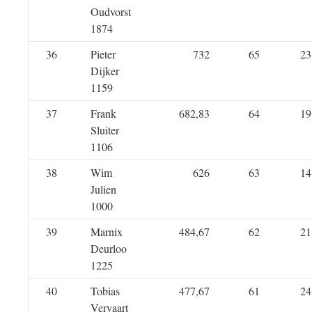
Oudvorst
1874
36
Pieter
732
65
23
Dijker
1159
37
Frank
682,83
64
19
Sluiter
1106
38
Wim
626
63
14
Julien
1000
39
Marnix
484,67
62
21
Deurloo
1225
40
Tobias
477,67
61
24
Vervaart