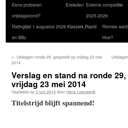
Eens proberen
Ereleden
Externe competitie
vrijdagavond?
2025-2026
Ratinglijst 1 augustus 2026 Klassiek,Rapid
Remise aan
en Blitz
Hoe?
←
Uitslagen ronde 29, gespeeld op vrijdag 23 mei
Uitslagen
2014
Verslag en stand na ronde 29,
vrijdag 23 mei 2014
Geplaatst op
2 juni 2014
door
Hans Leeuwerik
Titelstrijd blijft spannend!