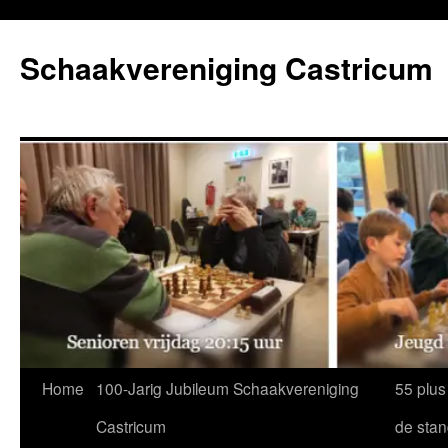
Ga
naar
Schaakvereniging Castricum
de
inhoud
Home
100-Jarig Jubileum Schaakvereniging
55 plus
Castricum
de sta