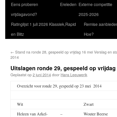
Eens proberen
Ereleden
Externe competitie
vrijdagavond?
2025-2026
Ratinglijst 1 juli 2026 Klassiek,Rapid
Remise aanbiede
en Blitz
Hoe?
←
Stand na ronde 28, gespeeld op vrijdag 16 mei
Verslag en st
2014
Uitslagen ronde 29, gespeeld op vrijdag
Geplaatst op
2 juni 2014
door
Hans Leeuwerik
Overzicht voor ronde 29, gespeeld op 23 mei 2014
Wit
Zwart
Heleen van Arkel-
–
Wouter Beerse