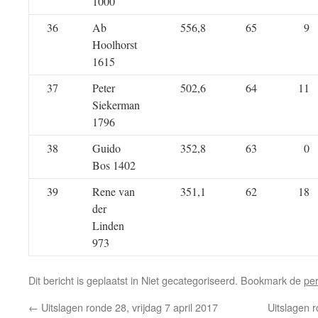
1000
36
Ab
556,8
65
9
Hoolhorst
1615
37
Peter
502,6
64
11
Siekerman
1796
38
Guido
352,8
63
0
Bos 1402
39
Rene van
351,1
62
18
der
Linden
973
Dit bericht is geplaatst in Niet gecategoriseerd. Bookmark de
pe
←
Uitslagen ronde 28, vrijdag 7 april 2017
Uitslagen r