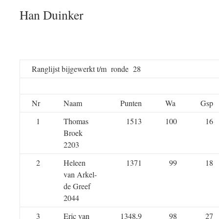
Han Duinker
Ranglijst bijgewerkt t/m ronde 28
Nr
Naam
Punten
Wa
Gsp
1
Thomas
1513
100
16
Broek
2203
2
Heleen
1371
99
18
van Arkel-
de Greef
2044
3
Eric van
1348,9
98
27