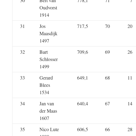
30
Bert van
778,1
71
7
Oudvorst
1914
31
Jos
717,5
70
20
Maasdijk
1497
32
Bart
709,6
69
26
Schlosser
1499
33
Gerard
649,1
68
11
Blees
1534
34
Jan van
640,4
67
14
der Maas
1607
35
Nico Lute
606,5
66
28