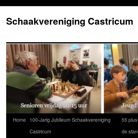
Ga
naar
Schaakvereniging Castricum
de
inhoud
Home
100-Jarig Jubileum Schaakvereniging
55 plus
Castricum
de sta