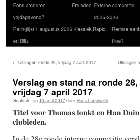
Eens proberen
Ereleden
Externe competitie
vrijdagavond?
2025-2026
Ratinglijst 1 augustus 2026 Klassiek,Rapid
Remise aan
en Blitz
Hoe?
←
Uitslagen ronde 28, vrijdag 7 april 2017
Uitslagen r
Verslag en stand na ronde 28,
vrijdag 7 april 2017
Geplaatst op
10 april 2017
door
Hans Leeuwerik
Titel voor Thomas lonkt en Han Duin
clubleden.
In de 28e ronde interne competitie ver