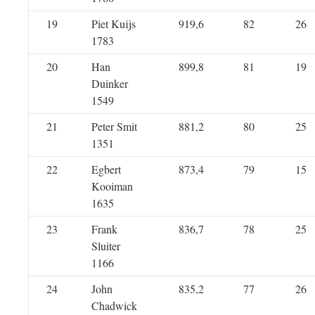
19
Piet Kuijs
919,6
82
26
1783
20
Han
899,8
81
19
Duinker
1549
21
Peter Smit
881,2
80
25
1351
22
Egbert
873,4
79
15
Kooiman
1635
23
Frank
836,7
78
25
Sluiter
1166
24
John
835,2
77
26
Chadwick