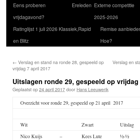
Eens proberen
Ereleden
Externe competitie
vrijdagavond?
2025-2026
Ratinglijst 1 juli 2026 Klassiek,Rapid
Remise aanbiede
en Blitz
Hoe?
←
Verslag en stand na ronde 28, gespeeld op
Verslag en st
vrijdag 7 april 2017
Uitslagen ronde 29, gespeeld op vrijdag 
Geplaatst op
24 april 2017
door
Hans Leeuwerik
Overzicht voor ronde 29, gespeeld op 21 april 2017
Wit
Zwart
Uitslag
Nico Kuijs
–
Kees Lute
½-½