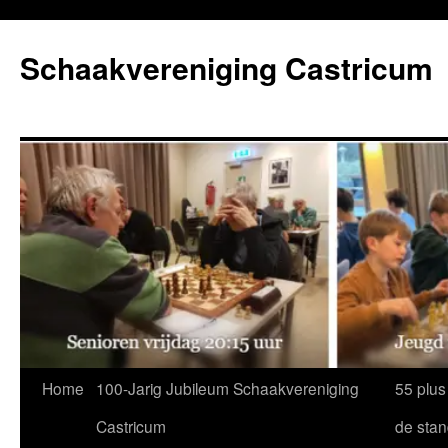
Ga
naar
Schaakvereniging Castricum
de
inhoud
Home
100-Jarig Jubileum Schaakvereniging
55 plus
Castricum
de sta