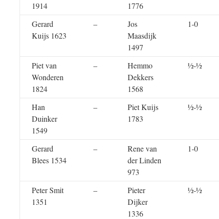
1914
1776
Gerard
–
Jos
1-0
Kuijs 1623
Maasdijk
1497
Piet van
–
Hemmo
½-½
Wonderen
Dekkers
1824
1568
Han
–
Piet Kuijs
½-½
Duinker
1783
1549
Gerard
–
Rene van
1-0
Blees 1534
der Linden
973
Peter Smit
–
Pieter
½-½
1351
Dijker
1336