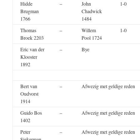
Hidde
–
John
1-0
Brugman
Chadwick
1766
1484
Thomas
–
Willem
1-0
Broek 2203
Pool 1724
Eric van der
–
Bye
Klooster
1892
Bert van
–
Afwezig met geldige reden
Oudvorst
1914
Guido Bos
–
Afwezig met geldige reden
1402
Peter
–
Afwezig met geldige reden
Siekerman