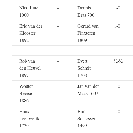
Nico Lute
–
Dennis
1-0
1000
Bras 700
Eric van der
–
Gerard van
1-0
Klooster
Pinxteren
1892
1809
Rob van
–
Evert
½-½
den Heuvel
Schmit
1897
1708
Wouter
–
Jan van der
1-0
Beerse
Maas 1607
1886
Hans
–
Bart
1-0
Leeuwerik
Schlosser
1739
1499