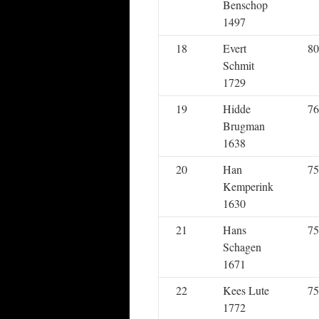
Benschop
1497
18
Evert
80
Schmit
1729
19
Hidde
76
Brugman
1638
20
Han
75
Kemperink
1630
21
Hans
75
Schagen
1671
22
Kees Lute
75
1772