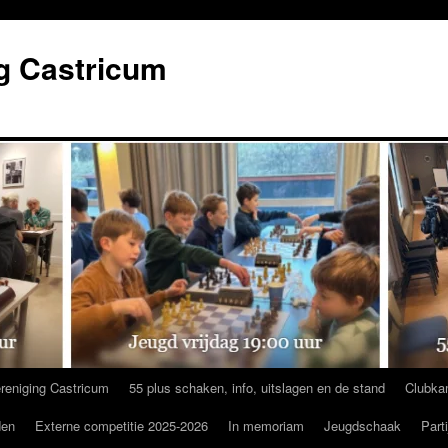
g Castricum
reniging Castricum
55 plus schaken, info, uitslagen en de stand
Clubka
den
Externe competitie 2025-2026
In memoriam
Jeugdschaak
Part