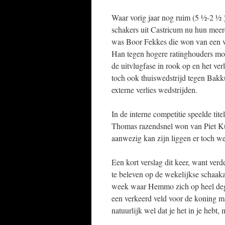
Waar vorig jaar nog ruim (5 ½-2 ½
schakers uit Castricum nu hun meer
was Boor Fekkes die won van een ve
Han tegen hogere ratinghouders moc
de uitvlugfase in rook op en het ver
toch ook thuiswedstrijd tegen Bak
externe verlies wedstrijden.
In de interne competitie speelde ti
Thomas razendsnel won van Piet Kui
aanwezig kan zijn liggen er toch we
Een kort verslag dit keer, want verd
te beleven op de wekelijkse schaaka
week waar Hemmo zich op heel dege
een verkeerd veld voor de koning 
natuurlijk wel dat je het in je hebt