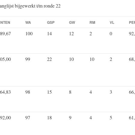
anglijst bijgewerkt t/m ronde 22
UNTEN
WA
GSP
GW
RM
VL
PE
89,67
100
14
12
2
0
92
05,00
99
22
10
10
2
68
64,83
98
15
8
4
3
66
92,00
97
18
9
4
5
61