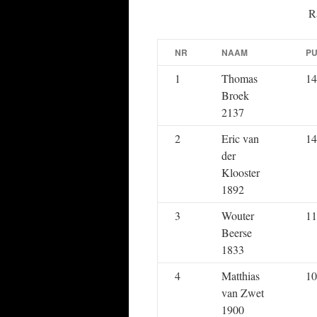
R
NR
NAAM
P
1
Thomas
14
Broek
2137
2
Eric van
14
der
Klooster
1892
3
Wouter
11
Beerse
1833
4
Matthias
10
van Zwet
1900