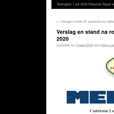
Ratinglijst 1 juli 2026 Klassiek,Rapid e
←
Uitslagen ronde 22, gespeeld op vrijd
Verslag en stand na r
2020
Geplaatst op
7 maart 2020
door
Hans Lee
Castricum 2 onderuit 