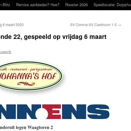
n Blitz
Remise aanbieden? Hoe?
Rooster 2026
Speellocatie: Dorpshu
ag 6 maart 2020
SV Corona-SV Castricum 1-0
→
onde 22, gespeeld op vrijdag 6 maart
uwerik
tegen Waagtoren 2