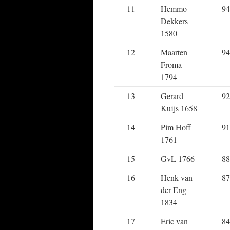
11
Hemmo
94
Dekkers
1580
12
Maarten
94
Froma
1794
13
Gerard
92
Kuijs 1658
14
Pim Hoff
91
1761
15
GvL 1766
88
16
Henk van
87
der Eng
1834
17
Eric van
84