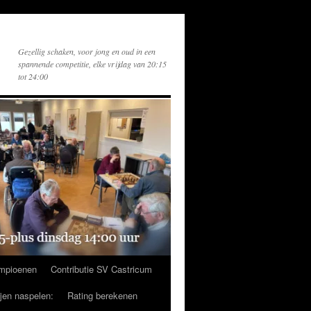
Gezellig schaken, voor jong en oud in een
spannende competitie, elke vrijdag van 20:15
tot 24:00
mpioenen
Contributie SV Castricum
ijen naspelen:
Rating berekenen