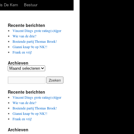
is De Kern
Bestuur
Recente berichten
Vincent Dings grote rating(s)tijger
Wie van de drie?
Boeiende partij Thomas Broek!
Gianni knap 9e op NK!!
Frank en vrij!
Archieven
Archieven
Recente berichten
Vincent Dings grote rating(s)tijger
Wie van de drie?
Boeiende partij Thomas Broek!
Gianni knap 9e op NK!!
Frank en vrij!
Archieven