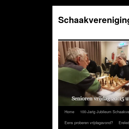
Ga
naar
Schaakverenigin
de
inhoud
Home
100-Jarig Jubileum Schaakve
Eens proberen vrijdagavond?
Erele