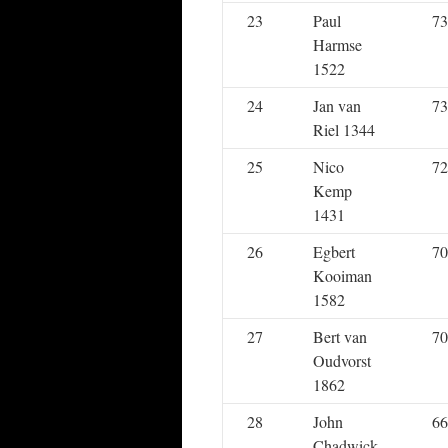
23
Paul
73
Harmse
1522
24
Jan van
73
Riel 1344
25
Nico
72
Kemp
1431
26
Egbert
70
Kooiman
1582
27
Bert van
70
Oudvorst
1862
28
John
66
Chadwick