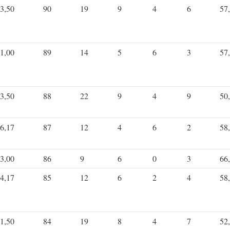
3,50
90
19
9
4
6
57
1,00
89
14
5
6
3
57
3,50
88
22
9
4
9
50
6,17
87
12
4
6
2
58
3,00
86
9
6
0
3
66
4,17
85
12
6
2
4
58
1,50
84
19
8
4
7
52