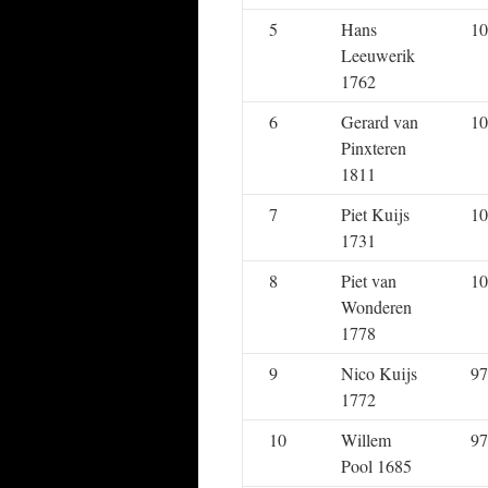
5
Hans
10
Leeuwerik
1762
6
Gerard van
10
Pinxteren
1811
7
Piet Kuijs
10
1731
8
Piet van
10
Wonderen
1778
9
Nico Kuijs
97
1772
10
Willem
97
Pool 1685