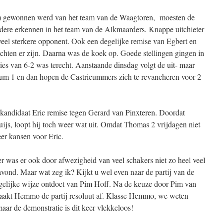
 ) gewonnen werd van het team van de Waagtoren, moesten de
dere erkennen in het team van de Alkmaarders. Knappe uitchieter
el sterkere opponent. Ook een degelijke remise van Egbert en
hten er zijn. Daarna was de koek op. Goede stellingen gingen in
lies van 6-2 was terecht. Aanstaande dinsdag volgt de uit- maar
kum 1 en dan hopen de Castricummers zich te revancheren voor 2
telkandidaat Eric remise tegen Gerard van Pinxteren. Doordat
js, loopt hij toch weer wat uit. Omdat Thomas 2 vrijdagen niet
er kansen voor Eric.
er was er ook door afwezigheid van veel schakers niet zo heel veel
vond. Maar wat zeg ik? Kijkt u wel even naar de partij van de
lijke wijze ontdoet van Pim Hoff. Na de keuze door Pim van
maakt Hemmo de partij resoluut af. Klasse Hemmo, we weten
, maar de demonstratie is dit keer vlekkeloos!