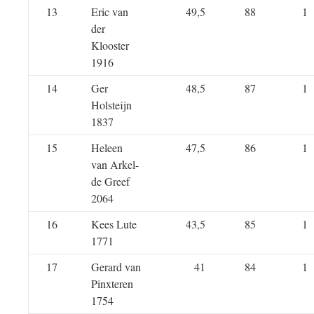
13
Eric van
49,5
88
1
der
Klooster
1916
14
Ger
48,5
87
1
Holsteijn
1837
15
Heleen
47,5
86
1
van Arkel-
de Greef
2064
16
Kees Lute
43,5
85
1
1771
17
Gerard van
41
84
1
Pinxteren
1754