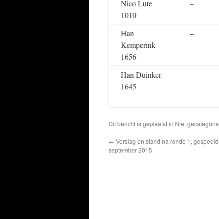
Nico Lute
–
1010
Han
–
Kemperink
1656
Han Duinker
–
1645
Dit bericht is geplaatst in Niet gecatego
←
Verslag en stand na ronde 1, gespeeld 
september 2015