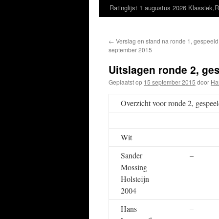
Ratinglijst 1 augustus 2026 Klassiek,R
←
Verslag en stand na ronde 1, gespeeld 
september 2015
Uitslagen ronde 2, ge
Geplaatst op
15 september 2015
door
Ha
Overzicht voor ronde 2, gespe
Wit
Sander
–
Mossing
Holsteijn
2004
Hans
–