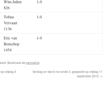
Wim Julien
1-0
826
Tobias
1-0
Vervaart
1136
Eric van
1-0
Benschop
1454
riseerd. Bookmark de
permalink
.
op vrijdag 4
Verslag en stand na ronde 2, gespeeld op vrijdag 11
september 2015
→