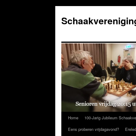
Ga
naar
Schaakverenigin
de
inhoud
Home
100-Jarig Jubileum Schaakve
Eens proberen vrijdagavond?
Erele