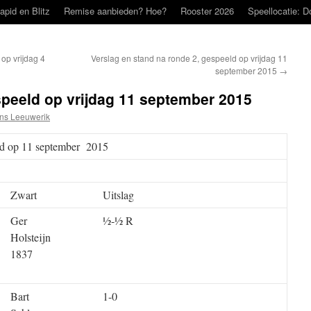
apid en Blitz
Remise aanbieden? Hoe?
Rooster 2026
Speellocatie: D
op vrijdag 4
Verslag en stand na ronde 2, gespeeld op vrijdag 11
september 2015
→
speeld op vrijdag 11 september 2015
ns Leeuwerik
eld op 11 september 2015
Zwart
Uitslag
Ger
½-½ R
Holsteijn
1837
Bart
1-0