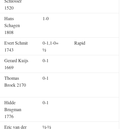
Schlosser
1520
Hans
1-0
Schagen
1808
Evert Schmit
0-1,1-0=
Rapid
1743
½
Gerard Kuijs
0-1
1669
Thomas
0-1
Broek 2170
Hidde
0-1
Brugman
1776
Eric van der
½-½