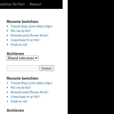
orpshuis De Kern
Bestuur
Recente berichten
Vincent Dings grote rating(s)tijger
Wie van de drie?
Boeiende partij Thomas Broek!
Gianni knap 9e op NK!!
Frank en vrij!
Archieven
Archieven
Recente berichten
Vincent Dings grote rating(s)tijger
Wie van de drie?
Boeiende partij Thomas Broek!
Gianni knap 9e op NK!!
Frank en vrij!
Archieven