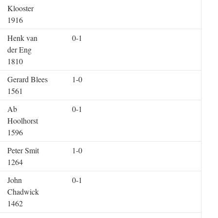
Klooster
1916
Henk van
0-1
der Eng
1810
Gerard Blees
1-0
1561
Ab
0-1
Hoolhorst
1596
Peter Smit
1-0
1264
John
0-1
Chadwick
1462