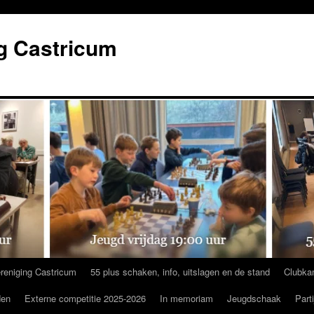
g Castricum
reniging Castricum
55 plus schaken, info, uitslagen en de stand
Clubka
den
Externe competitie 2025-2026
In memoriam
Jeugdschaak
Part