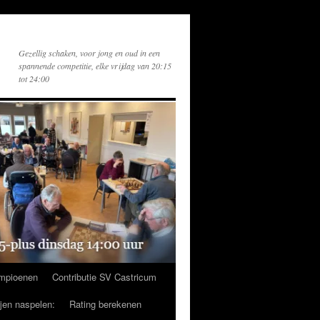
Gezellig schaken, voor jong en oud in een
spannende competitie, elke vrijdag van 20:15
tot 24:00
mpioenen
Contributie SV Castricum
ijen naspelen:
Rating berekenen