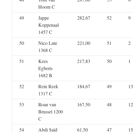
Hoorn C
49
Jappe
282,67
52
9
Koppenaal
1457 C
50
Nico Lute
221,00
51
2
1368 C
51
Kees
217,83
50
1
Egberts
1682 B
52
Rein Reek
184,67
49
13
1317 C
53
Roan van
167,50
48
12
Brussel 1200
C
54
Abdi Saïd
61,50
47
15