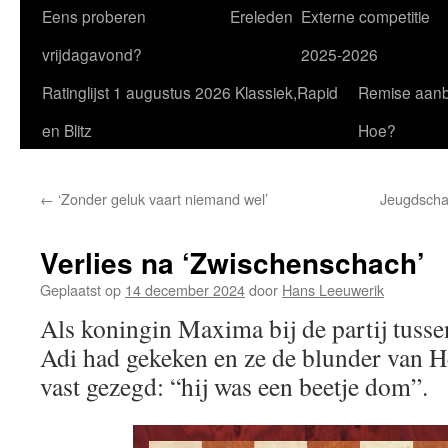
Eens proberen
Ereleden
Externe competitie
vrijdagavond?
2025-2026
Ratinglijst 1 augustus 2026 Klassiek,Rapid
Remise aan
en Blitz
Hoe?
←
‘Zonder geluk vaart niemand wel’
Jeugdscha
Verlies na ‘Zwischenschach’
Geplaatst op
14 december 2024
door
Hans Leeuwerik
Als koningin Maxima bij de partij tuss
Adi had gekeken en ze de blunder van H
vast gezegd: “hij was een beetje dom”.