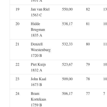
1951 A
19
Jan van Riel
550,00
82
13
1563 C
20
Hidde
538,17
81
10
Brugman
1835 A
21
Denzell
532,33
80
11
Woestenburg
1720 B
22
Piet Kuijs
523,67
79
10
1832 A
23
John Kaal
509,00
78
10
1673 B
24
Bram
506,17
77
7
Kortekaas
1759 B