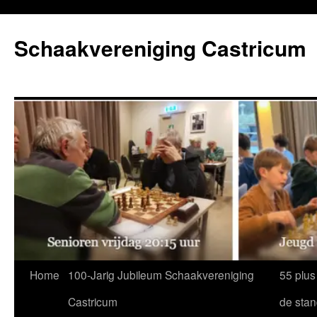
Ga
naar
Schaakvereniging Castricum
de
inhoud
Home
100-Jarig Jubileum Schaakvereniging
55 plus
Castricum
de sta