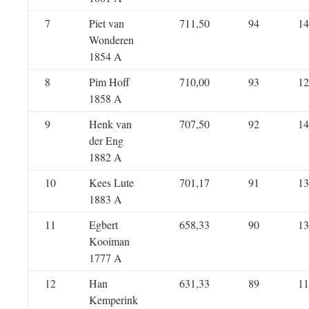
7
Piet van
711,50
94
14
Wonderen
1854 A
8
Pim Hoff
710,00
93
12
1858 A
9
Henk van
707,50
92
14
der Eng
1882 A
10
Kees Lute
701,17
91
13
1883 A
11
Egbert
658,33
90
13
Kooiman
1777 A
12
Han
631,33
89
11
Kemperink