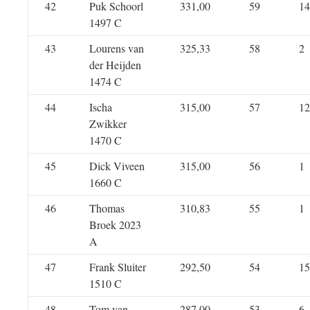
42
Puk Schoorl
331,00
59
14
1497 C
43
Lourens van
325,33
58
2
der Heijden
1474 C
44
Ischa
315,00
57
12
Zwikker
1470 C
45
Dick Viveen
315,00
56
1
1660 C
46
Thomas
310,83
55
1
Broek 2023
A
47
Frank Sluiter
292,50
54
15
1510 C
48
Tom van
287,00
53
6