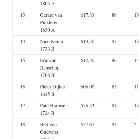
1805 A
13
Gerard van
617,83
88
13
Pinxteren
1830 A
14
Nico Kemp
613,50
87
15
1733 B
15
Eric van
612,50
86
14
Benschop
1708 B
16
Pieter Dijker
606,00
85
11
1645 B
17
Paul Harmse
576,33
84
13
1724 B
18
Bert van
557,67
83
2
Oudvorst