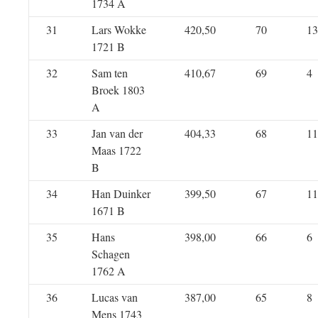
1734 A
31
Lars Wokke
420,50
70
13
1721 B
32
Sam ten
410,67
69
4
Broek 1803
A
33
Jan van der
404,33
68
11
Maas 1722
B
34
Han Duinker
399,50
67
11
1671 B
35
Hans
398,00
66
6
Schagen
1762 A
36
Lucas van
387,00
65
8
Mens 1743