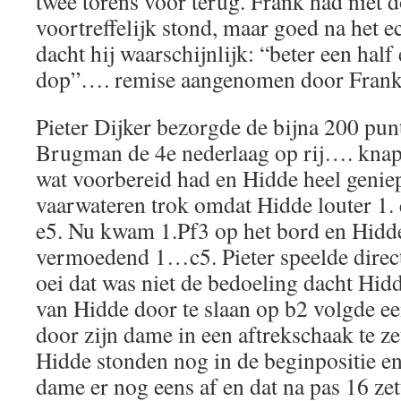
twee torens voor terug. Frank had niet do
voortreffelijk stond, maar goed na het 
dacht hij waarschijnlijk: “beter een half
dop”…. remise aangenomen door Frank
Pieter Dijker bezorgde de bijna 200 pun
Brugman de 4e nederlaag op rij…. knap 
wat voorbereid had en Hidde heel geniep
vaarwateren trok omdat Hidde louter 1
e5. Nu kwam 1.Pf3 op het bord en Hidde
vermoedend 1…c5. Pieter speelde direct 
oei dat was niet de bedoeling dacht Hi
van Hidde door te slaan op b2 volgde e
door zijn dame in een aftrekschaak te ze
Hidde stonden nog in de beginpositie en
dame er nog eens af en dat na pas 16 ze