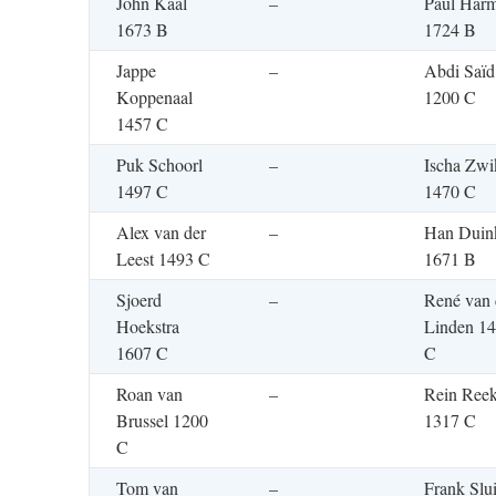
John Kaal
–
Paul Har
1673 B
1724 B
Jappe
–
Abdi Saïd
Koppenaal
1200 C
1457 C
Puk Schoorl
–
Ischa Zwi
1497 C
1470 C
Alex van der
–
Han Duin
Leest 1493 C
1671 B
Sjoerd
–
René van 
Hoekstra
Linden 1
1607 C
C
Roan van
–
Rein Ree
Brussel 1200
1317 C
C
Tom van
–
Frank Slui