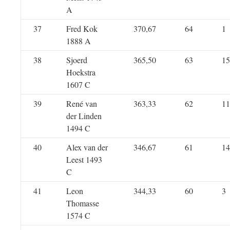
A
37
Fred Kok
370,67
64
1
1888 A
38
Sjoerd
365,50
63
15
Hoekstra
1607 C
39
René van
363,33
62
11
der Linden
1494 C
40
Alex van der
346,67
61
14
Leest 1493
C
41
Leon
344,33
60
3
Thomasse
1574 C