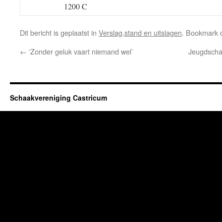
1200 C
Dit bericht is geplaatst in
Verslag,stand en uitslagen
. Bookmark
←
‘Zonder geluk vaart niemand wel’
Jeugdscha
Schaakvereniging Castricum