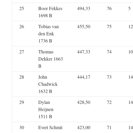
25
Boor Fekkes
494,33
76
5
1698 B
26
Tobias van
455,50
75
12
den Enk
1736 B
27
Thomas
447,33
74
10
Dekker 1663
B
28
John
444,17
73
14
Chadwick
1632 B
29
Dylan
428,50
72
14
Heijnen
1511 B
30
Evert Schmit
423,00
71
14