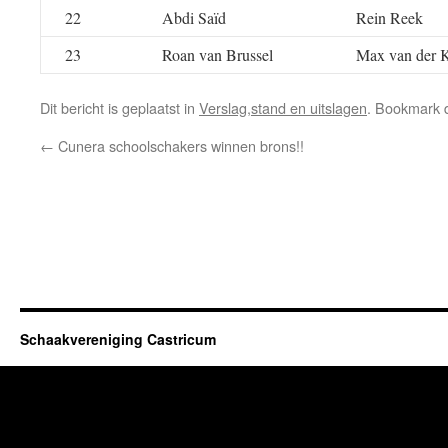
22
Abdi Saïd
Rein Reek
23
Roan van Brussel
Max van der K
Dit bericht is geplaatst in
Verslag,stand en uitslagen
. Bookmark
←
Cunera schoolschakers winnen brons!!
Schaakvereniging Castricum