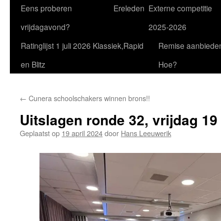
Eens proberen
Ereleden
Externe competitie
vrijdagavond?
2025-2026
Ratinglijst 1 juli 2026 Klassiek,Rapid
Remise aanbiede
en Blitz
Hoe?
←
Cunera schoolschakers winnen brons!!
Uitslagen ronde 32, vrijdag 19
Geplaatst op
19 april 2024
door
Hans Leeuwerik