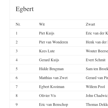
Egbert
Nr.
Wit
Zwart
1
Piet Kuijs
Eric van der K
2
Piet van Wonderen
Henk van der
3
Kees Lute
Wouter Beers
4
Gerard Kuijs
Evert Schmit
5
Hidde Brugman
Sam ten Broe
6
Matthias van Zwet
Gerard van Pi
7
Egbert Kooiman
Willem Pool
8
Olivier Vis
John Chadwic
9
Eric van Benschop
Thomas Dekk