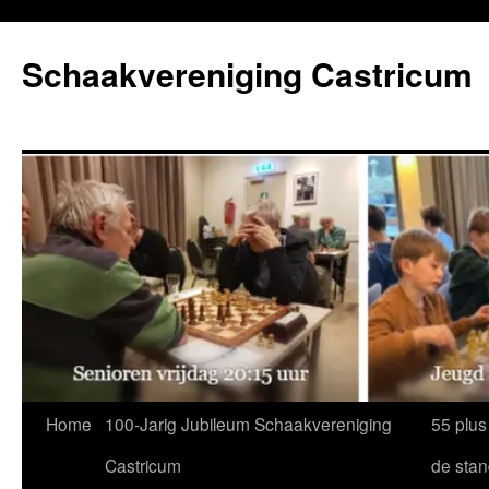
Ga
naar
Schaakvereniging Castricum
de
inhoud
Home
100-Jarig Jubileum Schaakvereniging
55 plus
Castricum
de sta