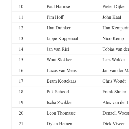
10
Paul Harmse
Pieter Dijker
11
Pim Hoff
John Kaal
12
Han Duinker
Han Kemperi
13
Jappe Koppenaal
Nico Kemp
14
Jan van Riel
Tobias van de
15
Wout Slokker
Lars Wokke
16
Lucas van Mens
Jan van der M
17
Bram Kortekaas
Chris Woudt
18
Puk Schoorl
Frank Sluiter
19
Ischa Zwikker
Alex van der 
20
Leon Thomasse
Denzell Woes
21
Dylan Heinen
Dick Viveen