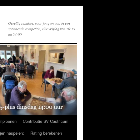
Gezellig schaken, voor jong en oud in een
spannende competitie, elke vrijdag van 20:15
tot 24:00
mpioenen
Contributie SV Castricum
ijen naspelen:
Rating berekenen