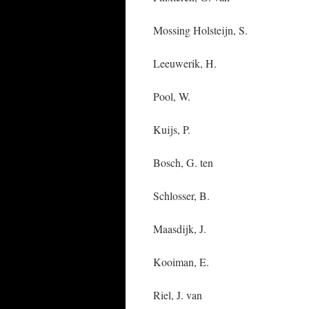
Mossing Holstei
Leeuwerik, 
Pool, W. – Be
Kuijs, P. – W
Bosch, G. te
Schlosser, B
Maasdijk, J
Kooiman, E
Riel, J. v