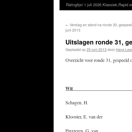
Ratinglijst 1 juli 2026 Klassiek,Rapid e
←
Verslag en stand na ronde 30, gespeeld
juni 2013
Uitslagen ronde 31, ge
Geplaatst op
25 juni 2013
door
Hans Lee
Overzicht voor ronde 31, gespeeld 
Wit Zw
Schagen, H. – 
Klooster, E. van der –
Pinxteren, G. 