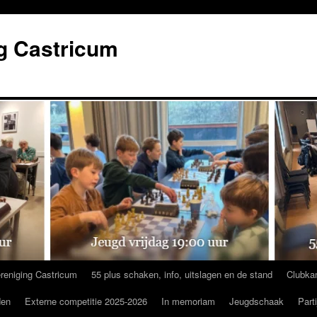
g Castricum
reniging Castricum
55 plus schaken, info, uitslagen en de stand
Clubka
den
Externe competitie 2025-2026
In memoriam
Jeugdschaak
Part