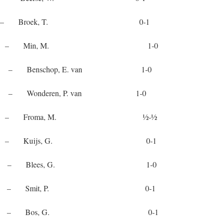
jn, S. – Broek, T. 0-1
H. – Min, M. 1-0
nschop, E. van 1-0
onderen, P. van 1-0
n – Froma, M. ½-½
. – Kuijs, G. 0-1
. – Blees, G. 1-0
. – Smit, P. 0-1
an – Bos, G. 0-1