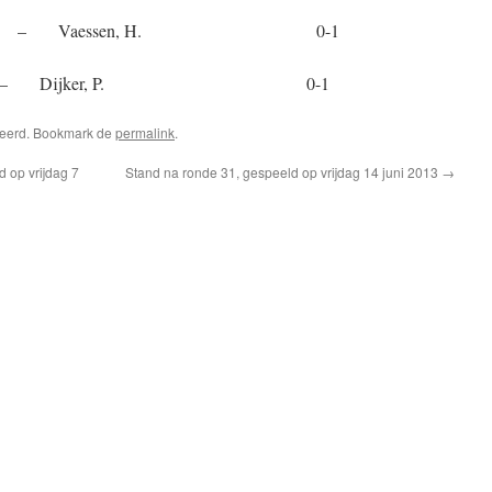
 Vaessen, H. 0-1
en – Dijker, P. 0-1
riseerd. Bookmark de
permalink
.
 op vrijdag 7
Stand na ronde 31, gespeeld op vrijdag 14 juni 2013
→