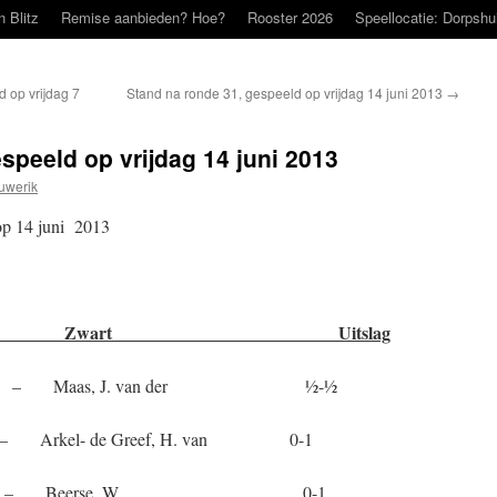
n Blitz
Remise aanbieden? Hoe?
Rooster 2026
Speellocatie: Dorpshu
 op vrijdag 7
Stand na ronde 31, gespeeld op vrijdag 14 juni 2013
→
speeld op vrijdag 14 juni 2013
uwerik
op 14 juni 2013
art Uitslag
Maas, J. van der ½-½
 Arkel- de Greef, H. van 0-1
van – Beerse, W. 0-1