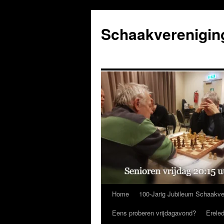
Ga
naar
Schaakverenigin
de
inhoud
Home
100-Jarig Jubileum Schaakve
Eens proberen vrijdagavond?
Erele