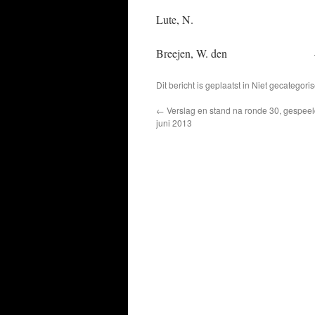
Lute, N. –
Breejen, W. d
Dit bericht is geplaatst in Niet gecatego
←
Verslag en stand na ronde 30, gespeeld
juni 2013