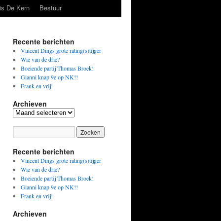
is De Kern
Bestuur
Recente berichten
Vincent Dings grote rating(s)tijger
Wie van de drie?
Boeiende partij Thomas Broek!
Gianni knap 9e op NK!!
Frank en vrij!
Archieven
Archieven
Recente berichten
Vincent Dings grote rating(s)tijger
Wie van de drie?
Boeiende partij Thomas Broek!
Gianni knap 9e op NK!!
Frank en vrij!
Archieven