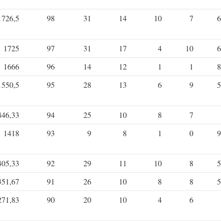
1726,5
98
31
14
10
7
6
1725
97
31
17
4
10
6
1666
96
14
12
1
1
8
1550,5
95
28
13
6
9
5
446,33
94
25
10
8
7
1418
93
9
8
1
0
9
405,33
92
29
11
10
8
5
351,67
91
26
10
8
8
5
271,83
90
20
10
4
6