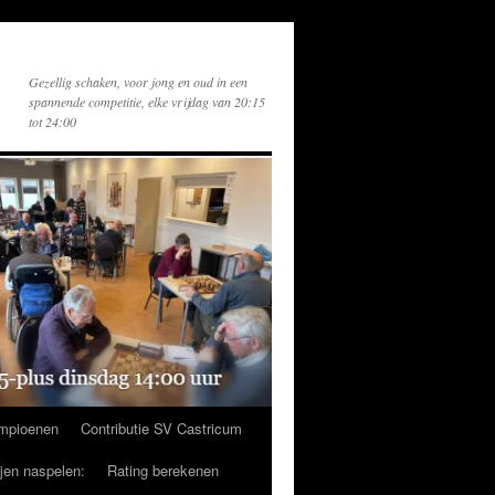
Gezellig schaken, voor jong en oud in een
spannende competitie, elke vrijdag van 20:15
tot 24:00
mpioenen
Contributie SV Castricum
ijen naspelen:
Rating berekenen