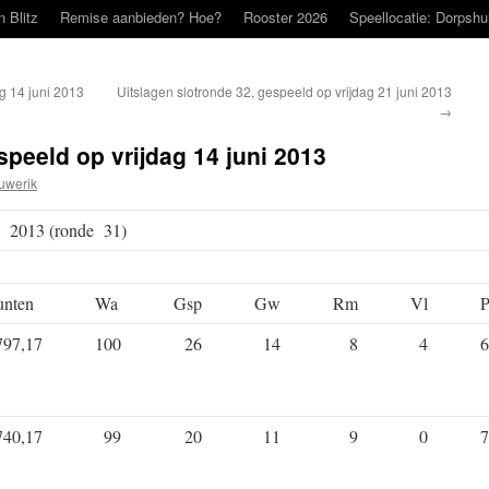
n Blitz
Remise aanbieden? Hoe?
Rooster 2026
Speellocatie: Dorpshu
g 14 juni 2013
Uitslagen slotronde 32, gespeeld op vrijdag 21 juni 2013
→
speeld op vrijdag 14 juni 2013
uwerik
ni 2013 (ronde 31)
unten
Wa
Gsp
Gw
Rm
Vl
P
797,17
100
26
14
8
4
6
740,17
99
20
11
9
0
7