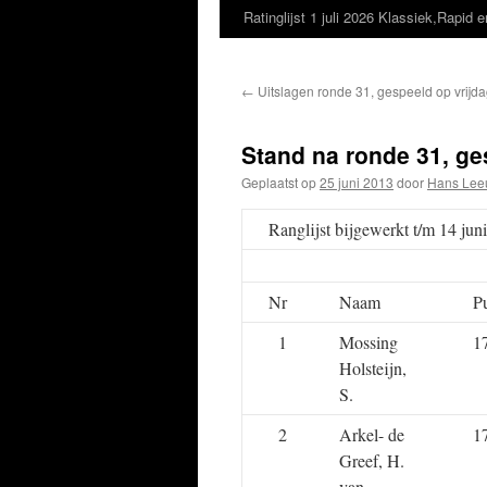
Ratinglijst 1 juli 2026 Klassiek,Rapid e
←
Uitslagen ronde 31, gespeeld op vrijda
Stand na ronde 31, ge
Geplaatst op
25 juni 2013
door
Hans Lee
Ranglijst bijgewerkt t/m 14 ju
Nr
Naam
P
1
Mossing
1
Holsteijn,
S.
2
Arkel- de
1
Greef, H.
van