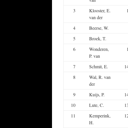
3
Klooster, E.
van der
4
Beerse, W.
5
Broek, T.
6
Wonderen,
P. van
7
Schmit, E.
1
8
Wal, R. van
der
9
Kuijs, P.
1
10
Lute, C.
1
11
Kemperink,
1
H.