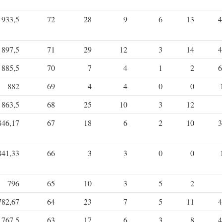
933,5
72
28
9
6
13
4
897,5
71
29
12
3
14
4
885,5
70
7
4
1
2
6
882
69
4
4
0
0
863,5
68
25
10
3
12
846,17
67
18
6
2
10
3
841,33
66
3
3
0
0
796
65
10
3
5
2
782,67
64
23
7
5
11
4
767,5
63
17
6
3
8
4