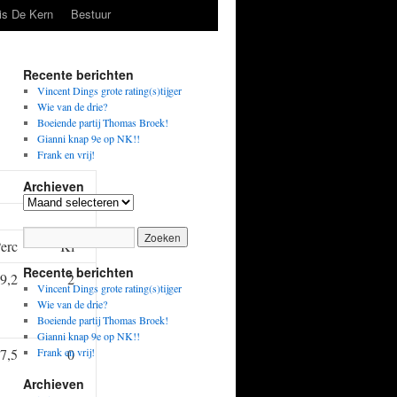
is De Kern
Bestuur
Recente berichten
Vincent Dings grote rating(s)tijger
Wie van de drie?
Boeiende partij Thomas Broek!
Gianni knap 9e op NK!!
Frank en vrij!
Archieven
Archieven
erc
Kl
Recente berichten
9,2
2
Vincent Dings grote rating(s)tijger
Wie van de drie?
Boeiende partij Thomas Broek!
Gianni knap 9e op NK!!
7,5
Frank en vrij!
0
Archieven