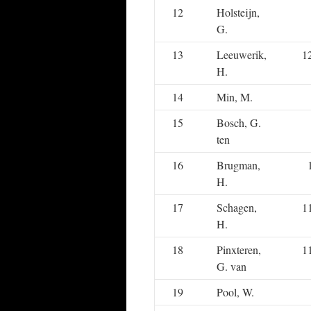
12
Holsteijn,
G.
13
Leeuwerik,
1
H.
14
Min, M.
15
Bosch, G.
ten
16
Brugman,
H.
17
Schagen,
1
H.
18
Pinxteren,
1
G. van
19
Pool, W.