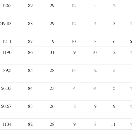
1265
89
29
12
5
12
249,83
88
29
12
4
13
4
1211
87
19
10
3
6
6
1190
86
31
9
10
12
4
1189,5
85
28
13
2
13
156,33
84
23
4
14
5
4
150,67
83
26
8
9
9
4
1134
82
28
9
8
11
4