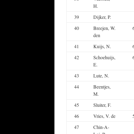
H.
39
Dijker, P.
40
Breejen, W.
den
41
Kuijs, N.
42
Schoehuijs,
E.
43
Lute, N.
44
Beentjes,
M.
45
Sluiter, F.
46
Vries, V. de
47
Chin-A-