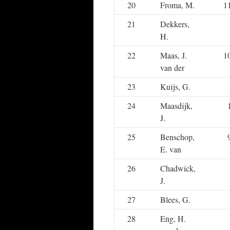
20
Froma, M.
1
21
Dekkers,
H.
22
Maas, J.
1
van der
23
Kuijs, G.
24
Maasdijk,
J.
25
Benschop,
E. van
26
Chadwick,
J.
27
Blees, G.
28
Eng, H.