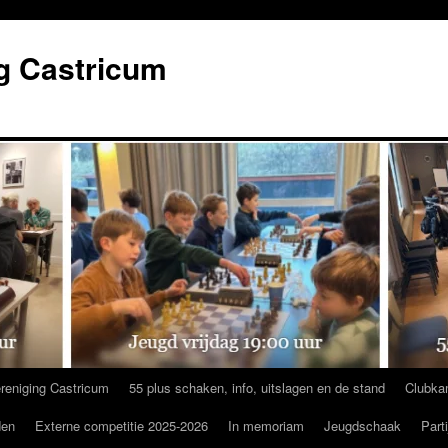
g Castricum
reniging Castricum
55 plus schaken, info, uitslagen en de stand
Clubka
den
Externe competitie 2025-2026
In memoriam
Jeugdschaak
Part