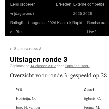
Eens proberen
Ereleden
Externe competitie
vrijdagavond?
2025-2026
Ratinglijst 1 augustus 2026 Klassiek,Rapid
Remise aan
en Blitz
Hoe?
←
Stand na ronde 2
Uitslagen ronde 3
Geplaatst op
14 oktober 2012
door
Hans Leeuwerik
Overzicht voor ronde 3, gespeeld op 28
Wit
Zwart
Holsteijn, G.
–
Egberts, C.
Eng, H. van der
–
Froma, M.