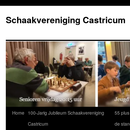
Ga
naar
Schaakvereniging Castricum
de
inhoud
Home
100-Jarig Jubileum Schaakvereniging
55 plus
Castricum
de sta