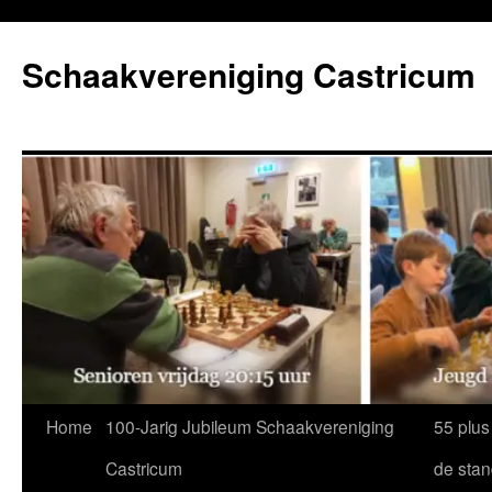
Ga
naar
Schaakvereniging Castricum
de
inhoud
Home
100-Jarig Jubileum Schaakvereniging
55 plus
Castricum
de sta