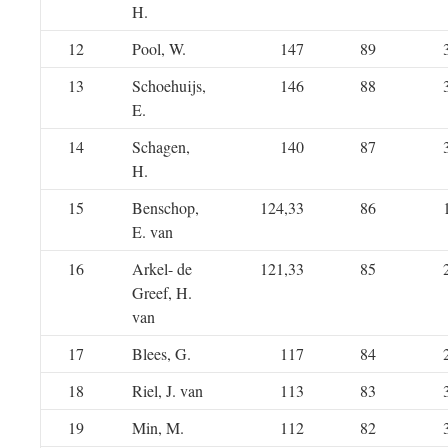
H.
12
Pool, W.
147
89
13
Schoehuijs,
146
88
E.
14
Schagen,
140
87
H.
15
Benschop,
124,33
86
E. van
16
Arkel- de
121,33
85
Greef, H.
van
17
Blees, G.
117
84
18
Riel, J. van
113
83
19
Min, M.
112
82