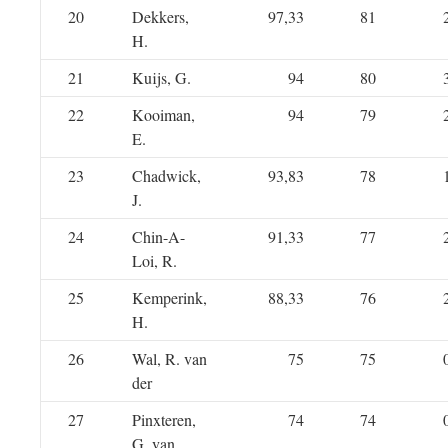
20
Dekkers,
97,33
81
H.
21
Kuijs, G.
94
80
22
Kooiman,
94
79
E.
23
Chadwick,
93,83
78
J.
24
Chin-A-
91,33
77
Loi, R.
25
Kemperink,
88,33
76
H.
26
Wal, R. van
75
75
der
27
Pinxteren,
74
74
G. van