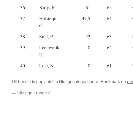
36
Kuijs, P.
61
65
37
Holsteijn,
47,5
64
G.
38
Smit, P.
22
63
39
Leeuwerik,
0
62
H.
40
Lute, N.
0
61
Dit bericht is geplaatst in Niet gecategoriseerd. Bookmark de
pe
←
Uitslagen ronde 3