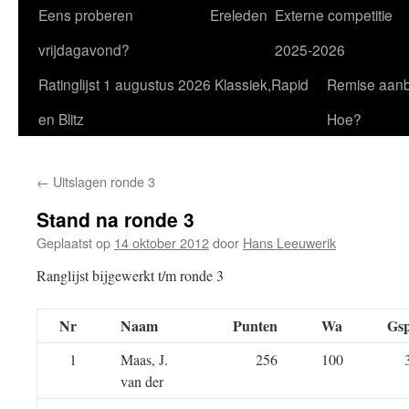
Eens proberen
Ereleden
Externe competitie
vrijdagavond?
2025-2026
Ratinglijst 1 augustus 2026 Klassiek,Rapid
Remise aan
en Blitz
Hoe?
←
Uitslagen ronde 3
Stand na ronde 3
Geplaatst op
14 oktober 2012
door
Hans Leeuwerik
Ranglijst bijgewerkt t/m ronde 3
Nr
Naam
Punten
Wa
Gs
1
Maas, J.
256
100
van der