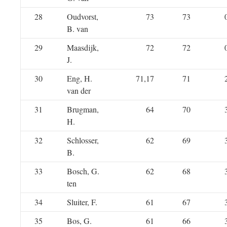
28
Oudvorst,
73
73
B. van
29
Maasdijk,
72
72
J.
30
Eng, H.
71,17
71
van der
31
Brugman,
64
70
H.
32
Schlosser,
62
69
B.
33
Bosch, G.
62
68
ten
34
Sluiter, F.
61
67
35
Bos, G.
61
66