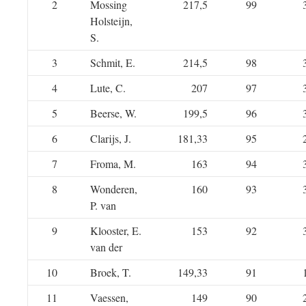
2
Mossing
217,5
99
Holsteijn,
S.
3
Schmit, E.
214,5
98
4
Lute, C.
207
97
5
Beerse, W.
199,5
96
6
Clarijs, J.
181,33
95
7
Froma, M.
163
94
8
Wonderen,
160
93
P. van
9
Klooster, E.
153
92
van der
10
Broek, T.
149,33
91
11
Vaessen,
149
90