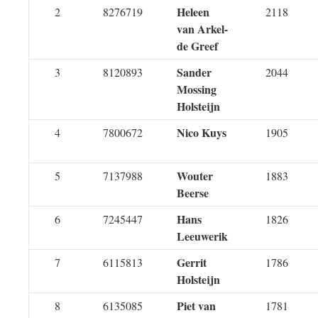
Heleen
2
8276719
2118
van Arkel-
de Greef
Sander
3
8120893
2044
Mossing
Holsteijn
Nico Kuys
4
7800672
1905
Wouter
5
7137988
1883
Beerse
Hans
6
7245447
1826
Leeuwerik
Gerrit
7
6115813
1786
Holsteijn
Piet van
8
6135085
1781