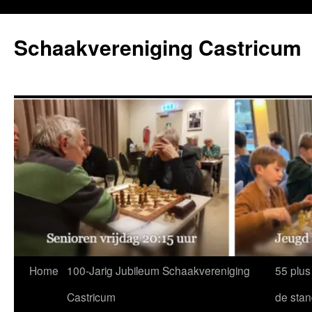
Ga
naar
Schaakvereniging Castricum
de
inhoud
Home
100-Jarig Jubileum Schaakvereniging
55 plus
Castricum
de sta