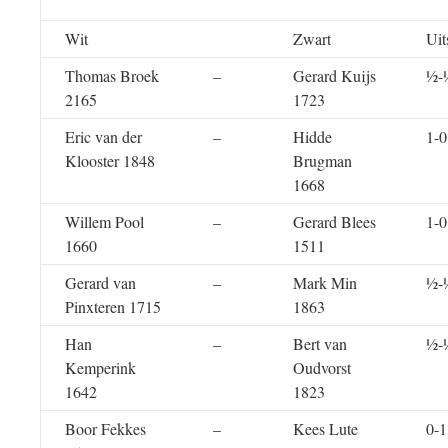
Wit
Zwart
Uit
Thomas Broek
–
Gerard Kuijs
½-
2165
1723
Eric van der
–
Hidde
1-0
Klooster 1848
Brugman
1668
Willem Pool
–
Gerard Blees
1-0
1660
1511
Gerard van
–
Mark Min
½-
Pinxteren 1715
1863
Han
–
Bert van
½-
Kemperink
Oudvorst
1642
1823
Boor Fekkes
–
Kees Lute
0-1