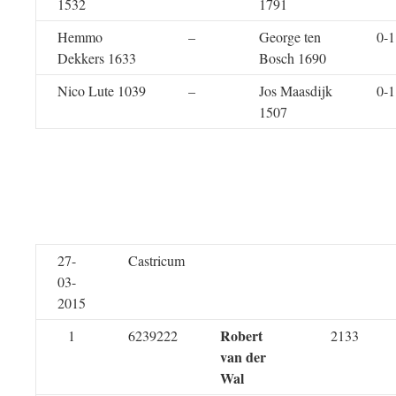
1532
1791
Hemmo
–
George ten
0-1
Dekkers 1633
Bosch 1690
Nico Lute 1039
–
Jos Maasdijk
0-1
1507
27-
Castricum
03-
2015
Robert
1
6239222
2133
van der
Wal