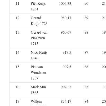
11
Piet Kuijs
1005,33
90
21
1761
12
Gerard
980,17
89
21
Kuijs 1723
13
Gerard van
960,67
88
18
Pinxteren
1715
14
Nico Kuijs
917,5
87
19
1840
15
Piet van
907,5
86
20
Wonderen
1757
16
Mark Min
907,33
85
11
1863
17
Willem
874,17
84
20