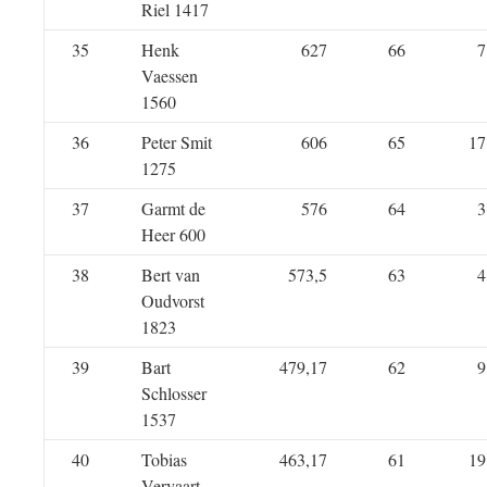
Riel 1417
35
Henk
627
66
7
Vaessen
1560
36
Peter Smit
606
65
17
1275
37
Garmt de
576
64
3
Heer 600
38
Bert van
573,5
63
4
Oudvorst
1823
39
Bart
479,17
62
9
Schlosser
1537
40
Tobias
463,17
61
19
Vervaart