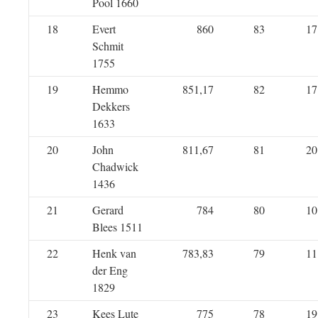
Pool 1660
18
Evert
860
83
17
Schmit
1755
19
Hemmo
851,17
82
17
Dekkers
1633
20
John
811,67
81
20
Chadwick
1436
21
Gerard
784
80
10
Blees 1511
22
Henk van
783,83
79
11
der Eng
1829
23
Kees Lute
775
78
19