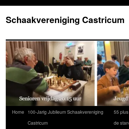
Ga
naar
Schaakvereniging Castricum
de
inhoud
Home
100-Jarig Jubileum Schaakvereniging
55 plus
Castricum
de sta