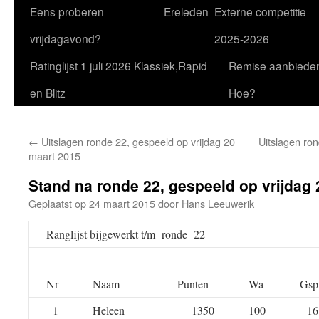
Eens proberen
Ereleden
Externe competitie
vrijdagavond?
2025-2026
Ratinglijst 1 juli 2026 Klassiek,Rapid
Remise aanbiede
en Blitz
Hoe?
←
Uitslagen ronde 22, gespeeld op vrijdag 20
Uitslagen ron
maart 2015
Stand na ronde 22, gespeeld op vrijdag
Geplaatst op
24 maart 2015
door
Hans Leeuwerik
Ranglijst bijgewerkt t/m ronde 22
Nr
Naam
Punten
Wa
Gsp
1
Heleen
1350
100
16