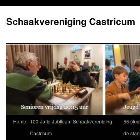
Ga
naar
Schaakvereniging Castricum
de
inhoud
Home
100-Jarig Jubileum Schaakvereniging
55 plus
Castricum
de sta