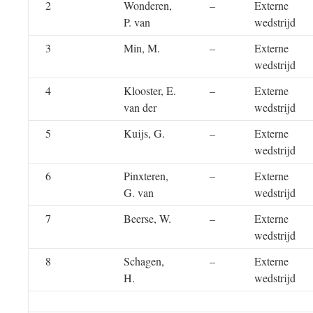
2
Wonderen,
–
Externe
P. van
wedstrijd
3
Min, M.
–
Externe
wedstrijd
4
Klooster, E.
–
Externe
van der
wedstrijd
5
Kuijs, G.
–
Externe
wedstrijd
6
Pinxteren,
–
Externe
G. van
wedstrijd
7
Beerse, W.
–
Externe
wedstrijd
8
Schagen,
–
Externe
H.
wedstrijd