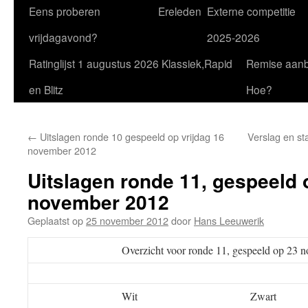
Eens proberen
Ereleden
Externe competitie
vrijdagavond?
2025-2026
Ratinglijst 1 augustus 2026 Klassiek,Rapid
Remise aan
en Blitz
Hoe?
←
Uitslagen ronde 10 gespeeld op vrijdag 16
Verslag en st
november 2012
Uitslagen ronde 11, gespeeld 
november 2012
Geplaatst op
25 november 2012
door
Hans Leeuwerik
Overzicht voor ronde 11, gespeeld op 23
Wit
Zwart