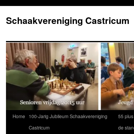
Ga
naar
Schaakvereniging Castricum
de
inhoud
Home
100-Jarig Jubileum Schaakvereniging
55 plus
Castricum
de sta