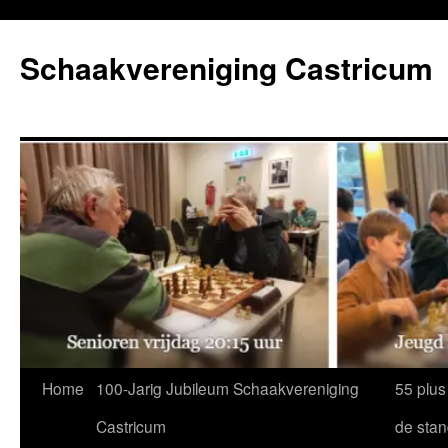
Ga
naar
Schaakvereniging Castricum
de
inhoud
Home
100-Jarig Jubileum Schaakvereniging
55 plus
Castricum
de sta