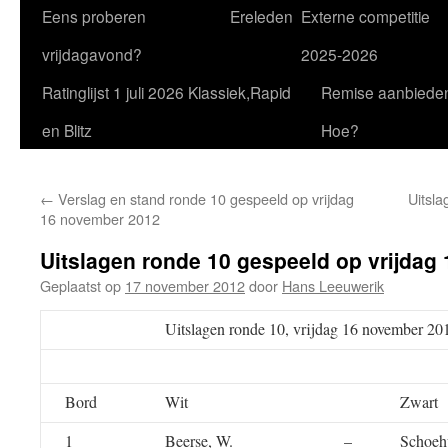
Eens proberen
Ereleden
Externe competitie
vrijdagavond?
2025-2026
Ratinglijst 1 juli 2026 Klassiek,Rapid
Remise aanbiede
en Blitz
Hoe?
←
Verslag en stand ronde 10 gespeeld op vrijdag
Uitsla
16 november 2012
Uitslagen ronde 10 gespeeld op vrijdag
Geplaatst op
17 november 2012
door
Hans Leeuwerik
Uitslagen ronde 10, vrijdag 16 november 20
Bord
Wit
Zwart
1
Beerse, W.
–
Schoehu