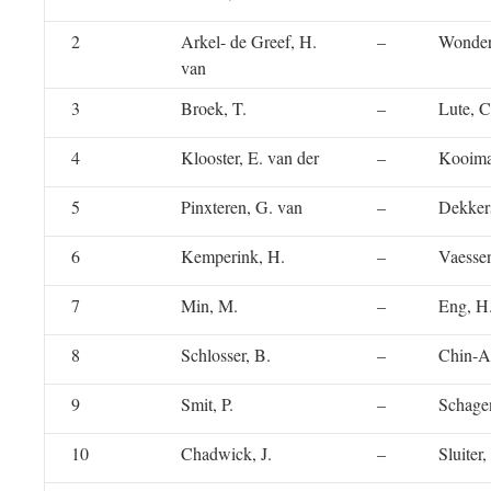
2
Arkel- de Greef, H.
–
Wonder
van
3
Broek, T.
–
Lute, C
4
Klooster, E. van der
–
Kooima
5
Pinxteren, G. van
–
Dekker
6
Kemperink, H.
–
Vaesse
7
Min, M.
–
Eng, H.
8
Schlosser, B.
–
Chin-A
9
Smit, P.
–
Schage
10
Chadwick, J.
–
Sluiter,