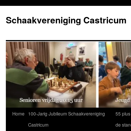
Ga
naar
Schaakvereniging Castricum
de
inhoud
Home
100-Jarig Jubileum Schaakvereniging
55 plus
Castricum
de sta