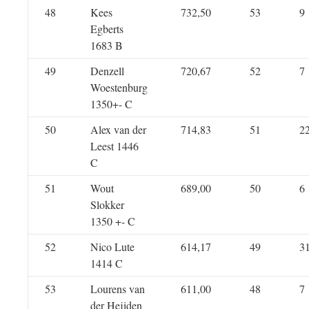
48
Kees
732,50
53
9
Egberts
1683 B
49
Denzell
720,67
52
7
Woestenburg
1350+- C
50
Alex van der
714,83
51
2
Leest 1446
C
51
Wout
689,00
50
6
Slokker
1350 +- C
52
Nico Lute
614,17
49
3
1414 C
53
Lourens van
611,00
48
7
der Heijden