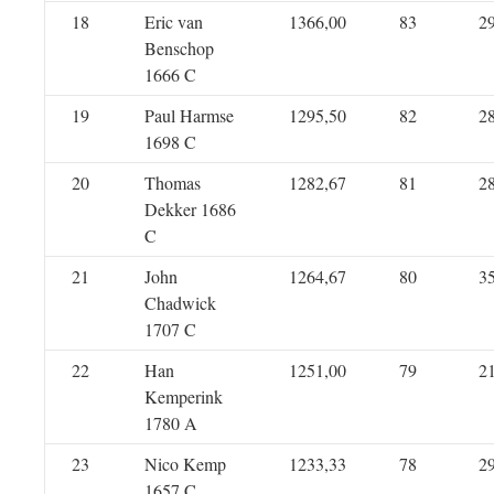
18
Eric van
1366,00
83
2
Benschop
1666 C
19
Paul Harmse
1295,50
82
2
1698 C
20
Thomas
1282,67
81
2
Dekker 1686
C
21
John
1264,67
80
3
Chadwick
1707 C
22
Han
1251,00
79
2
Kemperink
1780 A
23
Nico Kemp
1233,33
78
2
1657 C