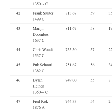
1350+- C
42
Frank Sluiter
813,67
59
3
1499 C
43
Marijn
811,67
58
1
Doornbos
1637 C
44
Chris Woudt
755,50
57
2
1537 C
45
Puk Schoorl
751,67
56
3
1382 C
46
Dylan
749,00
55
8
Heinen
1350+- C
47
Fred Kok
744,33
54
2
1876 A