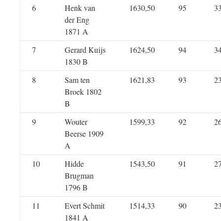
6
Henk van
1630,50
95
3
der Eng
1871 A
7
Gerard Kuijs
1624,50
94
3
1830 B
8
Sam ten
1621,83
93
2
Broek 1802
B
9
Wouter
1599,33
92
2
Beerse 1909
A
10
Hidde
1543,50
91
2
Brugman
1796 B
11
Evert Schmit
1514,33
90
2
1841 A