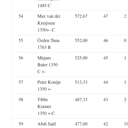
1485 C
54
Max van der
572,67
47
2
Kruijssen
1350+- C
55
Özden Tuna
552,00
46
0
1763 B
56
Mirjam
525,00
45
1
Buter 1350
C +-
57
Peter Konijn
513,33
44
1
1350 +-
58
Tibbe
487,33
43
2
Kramer
1350 +-C
59
Abdi Saïd
477,00
42
1