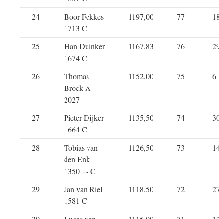
24
Boor Fekkes
1197,00
77
1
1713 C
25
Han Duinker
1167,83
76
2
1674 C
26
Thomas
1152,00
75
6
Broek A
2027
27
Pieter Dijker
1135,50
74
3
1664 C
28
Tobias van
1126,50
73
1
den Enk
1350 +- C
29
Jan van Riel
1118,50
72
2
1581 C
30
Lucas van
1115,00
71
1