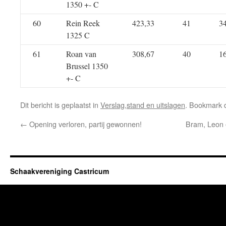
1350 +- C
60
Rein Reek
423,33
41
3
1325 C
61
Roan van
308,67
40
1
Brussel 1350
+- C
Dit bericht is geplaatst in
Verslag,stand en uitslagen
. Bookmark
←
Opening verloren, partij gewonnen!
Bram, Leon e
Schaakvereniging Castricum