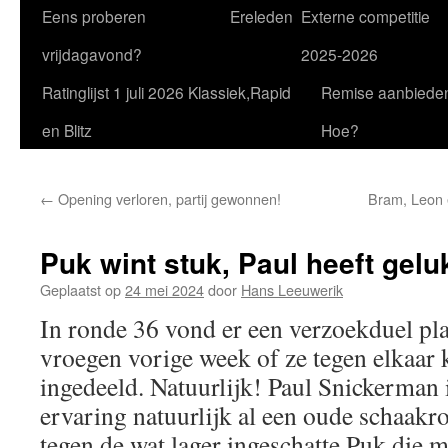
Eens proberen
Ereleden
Externe competitie
vrijdagavond?
2025-2026
Ratinglijst 1 juli 2026 Klassiek,Rapid
Remise aanbiede
en Blitz
Hoe?
←
Opening verloren, partij gewonnen!
Bram, Leon e
Puk wint stuk, Paul heeft gelu
Geplaatst op
24 mei 2024
door
Hans Leeuwerik
In ronde 36 vond er een verzoekduel pla
vroegen vorige week of ze tegen elkaar
ingedeeld. Natuurlijk! Paul Snickerman i
ervaring natuurlijk al een oude schaakro
tegen de wat lager ingeschatte Puk die 