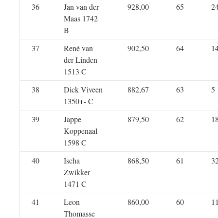
36
Jan van der
928,00
65
2
Maas 1742
B
37
René van
902,50
64
1
der Linden
1513 C
38
Dick Viveen
882,67
63
5
1350+- C
39
Jappe
879,50
62
1
Koppenaal
1598 C
40
Ischa
868,50
61
3
Zwikker
1471 C
41
Leon
860,00
60
1
Thomasse