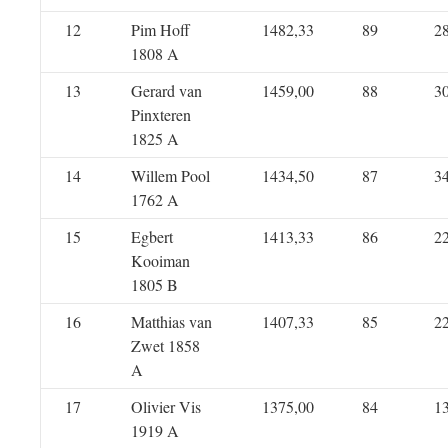
12
Pim Hoff
1482,33
89
2
1808 A
13
Gerard van
1459,00
88
3
Pinxteren
1825 A
14
Willem Pool
1434,50
87
3
1762 A
15
Egbert
1413,33
86
2
Kooiman
1805 B
16
Matthias van
1407,33
85
2
Zwet 1858
A
17
Olivier Vis
1375,00
84
1
1919 A