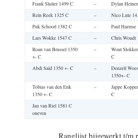
Frank Sluiter 1499 C
–
Dylan Heine
Rein Reek 1325 C
–
Nico Lute 14
Puk Schoorl 1382 C
–
Paul Harmse
Lars Wokke 1547 C
–
Chris Woudt
Roan van Brussel 1350
–
Wout Slokker
+- C
C
Abdi Saïd 1350 +- C
–
Denzell Woes
1350+- C
Tobias van den Enk
–
Jappe Koppen
1350 +- C
C
Jan van Riel 1581 C
oneven
Ranglijst bijgewerkt t/m 