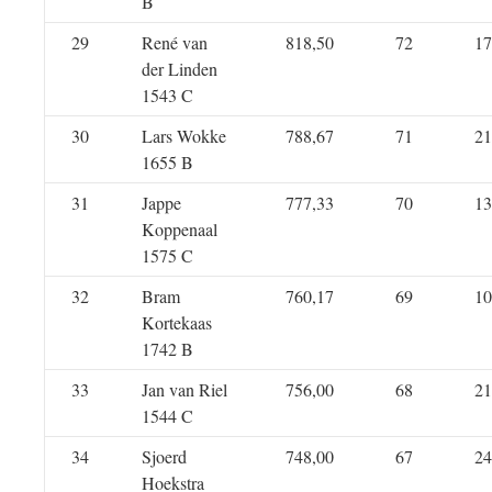
B
29
René van
818,50
72
17
der Linden
1543 C
30
Lars Wokke
788,67
71
21
1655 B
31
Jappe
777,33
70
13
Koppenaal
1575 C
32
Bram
760,17
69
10
Kortekaas
1742 B
33
Jan van Riel
756,00
68
21
1544 C
34
Sjoerd
748,00
67
24
Hoekstra