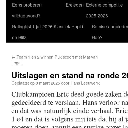
Eens proberen
Ereleden
Externe competitie
vrijdagavond?
2025-2026
Ratinglijst 1 juli 2026 Klassiek,Rapid
Remise aanbiede
en Blitz
Hoe?
←
Team 1 en 2 winnen.Puk scoort met Mat van
Legal!
Uitslagen en stand na ronde 2
Geplaatst op
8 maart 2025
door
Hans Leeuwerik
Clubkampioen Eric deed goede zaken 
gedecideerd te verslaan. Hans verloor n
en dat was natuurlijk einde verhaal. Eri
1.e4 en dat is volgens mij iets dat hij al
moeten doen, vanuit een rustige opzet laa