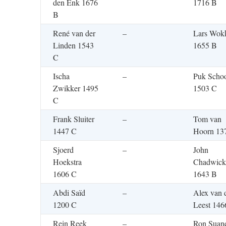
den Enk 1676
1716 B
B
René van der
–
Lars Wok
Linden 1543
1655 B
C
Ischa
–
Puk Schoo
Zwikker 1495
1503 C
C
Frank Sluiter
–
Tom van
1447 C
Hoorn 13
Sjoerd
–
John
Hoekstra
Chadwick
1606 C
1643 B
Abdi Saïd
–
Alex van 
1200 C
Leest 146
Rein Reek
–
Ron Suan