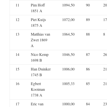
11
Pim Hoff
1094,50
90
20
1851 A
12
Piet Kuijs
1072,00
89
17
1875 A
13
Matthias van
1064,50
88
8
Zwet 1869
A
14
Nico Kemp
1046,50
87
26
1698 B
15
Han Duinker
1006,00
86
21
1745 B
16
Egbert
1005,33
85
21
Kooiman
1738 A
17
Eric van
1000,00
84
23