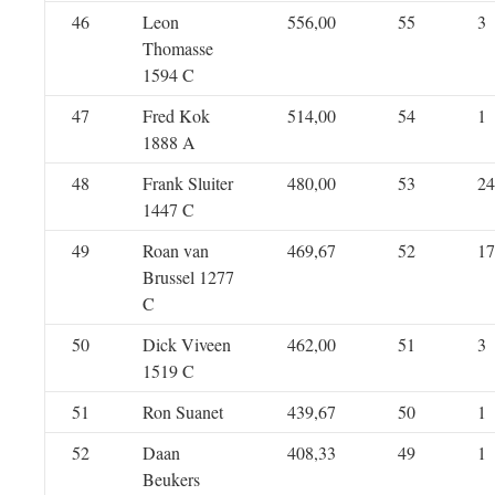
46
Leon
556,00
55
3
Thomasse
1594 C
47
Fred Kok
514,00
54
1
1888 A
48
Frank Sluiter
480,00
53
24
1447 C
49
Roan van
469,67
52
17
Brussel 1277
C
50
Dick Viveen
462,00
51
3
1519 C
51
Ron Suanet
439,67
50
1
52
Daan
408,33
49
1
Beukers