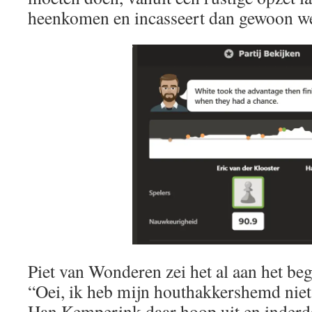
heenkomen en incasseert dan gewoon we
Piet van Wonderen zei het al aan het be
“Oei, ik heb mijn houthakkershemd niet
Han Kemperink daar hoop uit en inderdaa