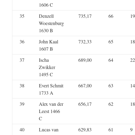
1606 C
35
Denzell
735,17
66
19
Woestenburg
1630 B
36
John Kaal
732,33
65
18
1607 B
37
Ischa
689,00
64
22
Zwikker
1495 C
38
Evert Schmit
667,00
63
14
1733 A
39
Alex van der
656,17
62
18
Leest 1466
C
40
Lucas van
629,83
61
9