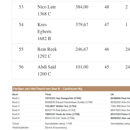
53
Nico Lute
384,00
48
2
1368 C
54
Kees
379,67
47
1
Egberts
1682 B
55
Rein Reek
246,67
46
24
1292 C
56
Abdi Saïd
101,00
45
24
1200 C