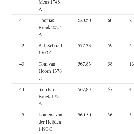
Mens 1748
A
41
Thomas
620,50
60
2
Broek 2027
A
42
Puk Schoorl
577,33
59
24
1503 C
43
Tom van
567,83
58
13
Hoorn 1376
C
44
Sam ten
567,83
57
4
Broek 1794
A
45
Lourens van
560,50
56
3
der Heijden
1490 C