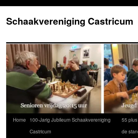
Ga
naar
Schaakvereniging Castricum
de
inhoud
Home
100-Jarig Jubileum Schaakvereniging
55 plus
Castricum
de sta