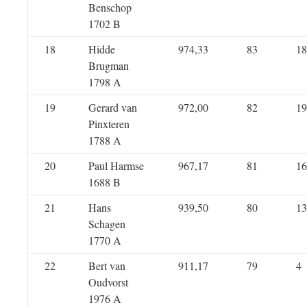
Benschop
1702 B
18
Hidde
974,33
83
18
Brugman
1798 A
19
Gerard van
972,00
82
19
Pinxteren
1788 A
20
Paul Harmse
967,17
81
16
1688 B
21
Hans
939,50
80
13
Schagen
1770 A
22
Bert van
911,17
79
4
Oudvorst
1976 A