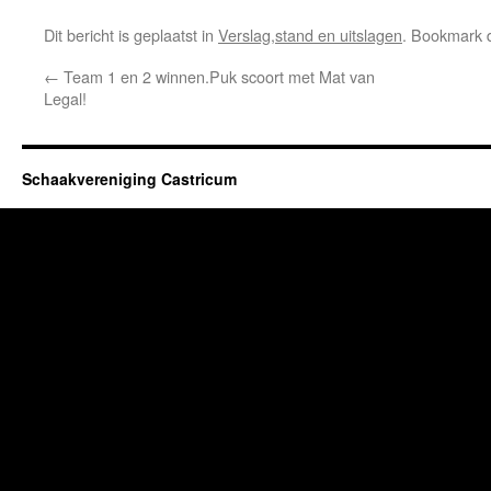
Dit bericht is geplaatst in
Verslag,stand en uitslagen
. Bookmark
←
Team 1 en 2 winnen.Puk scoort met Mat van
Legal!
Schaakvereniging Castricum