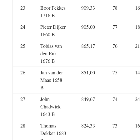
23
Boor Fekkes
909,33
78
16
1716 B
24
Pieter Dijker
905,00
77
18
1660 B
25
Tobias van
865,17
76
21
den Enk
1676 B
26
Jan van der
851,00
75
14
Maas 1658
B
27
John
849,67
74
24
Chadwick
1643 B
28
Thomas
824,33
73
16
Dekker 1683