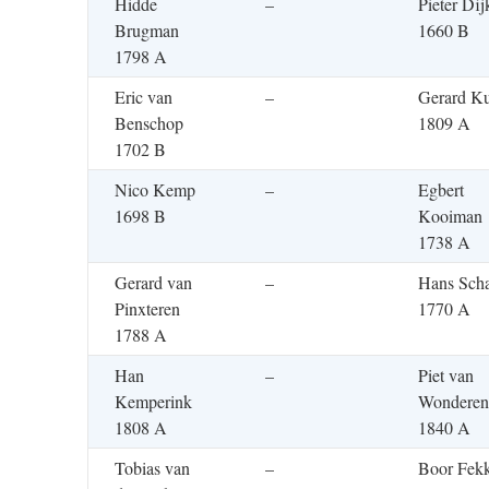
Hidde
–
Pieter Dij
Brugman
1660 B
1798 A
Eric van
–
Gerard Ku
Benschop
1809 A
1702 B
Nico Kemp
–
Egbert
1698 B
Kooiman
1738 A
Gerard van
–
Hans Sch
Pinxteren
1770 A
1788 A
Han
–
Piet van
Kemperink
Wonderen
1808 A
1840 A
Tobias van
–
Boor Fek