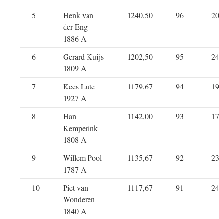
5
Henk van
1240,50
96
20
der Eng
1886 A
6
Gerard Kuijs
1202,50
95
24
1809 A
7
Kees Lute
1179,67
94
19
1927 A
8
Han
1142,00
93
17
Kemperink
1808 A
9
Willem Pool
1135,67
92
23
1787 A
10
Piet van
1117,67
91
24
Wonderen
1840 A