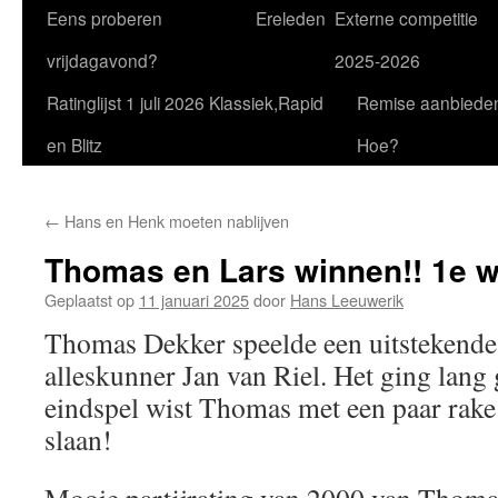
Eens proberen
Ereleden
Externe competitie
vrijdagavond?
2025-2026
Ratinglijst 1 juli 2026 Klassiek,Rapid
Remise aanbiede
en Blitz
Hoe?
←
Hans en Henk moeten nablijven
Thomas en Lars winnen!! 1e win
Geplaatst op
11 januari 2025
door
Hans Leeuwerik
Thomas Dekker speelde een uitstekende 
alleskunner Jan van Riel. Het ging lang 
eindspel wist Thomas met een paar rake
slaan!