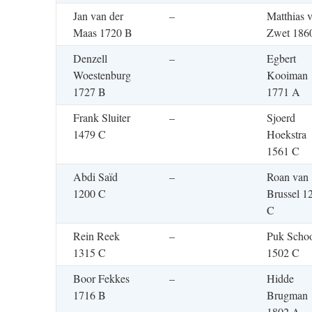
Jan van der
–
Matthias 
Maas 1720 B
Zwet 186
Denzell
–
Egbert
Woestenburg
Kooiman
1727 B
1771 A
Frank Sluiter
–
Sjoerd
1479 C
Hoekstra
1561 C
Abdi Saïd
–
Roan van
1200 C
Brussel 1
C
Rein Reek
–
Puk Schoo
1315 C
1502 C
Boor Fekkes
–
Hidde
1716 B
Brugman
1802 A