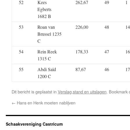
52
Kees
262,67
49
1
Egberts
1682 B
53
Roan van
226,00
48
14
Brussel 1235
C
54
Rein Reek
178,33
47
16
1315 C
55
Abdi Saïd
87,67
46
17
1200 C
Dit bericht is geplaatst in
Verslag,stand en uitslagen
. Bookmark
←
Hans en Henk moeten nablijven
Schaakvereniging Castricum