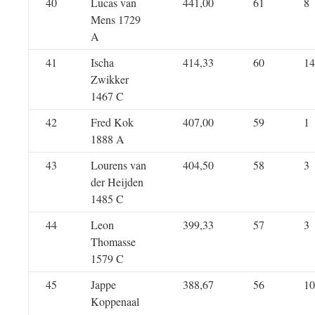
40
Lucas van
441,00
61
8
Mens 1729
A
41
Ischa
414,33
60
14
Zwikker
1467 C
42
Fred Kok
407,00
59
1
1888 A
43
Lourens van
404,50
58
3
der Heijden
1485 C
44
Leon
399,33
57
3
Thomasse
1579 C
45
Jappe
388,67
56
10
Koppenaal