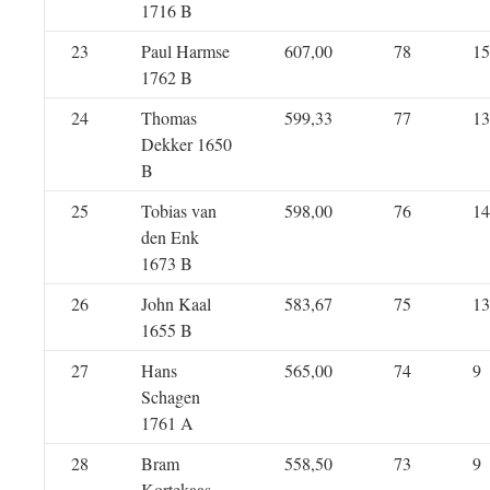
1716 B
23
Paul Harmse
607,00
78
15
1762 B
24
Thomas
599,33
77
13
Dekker 1650
B
25
Tobias van
598,00
76
14
den Enk
1673 B
26
John Kaal
583,67
75
13
1655 B
27
Hans
565,00
74
9
Schagen
1761 A
28
Bram
558,50
73
9
Kortekaas