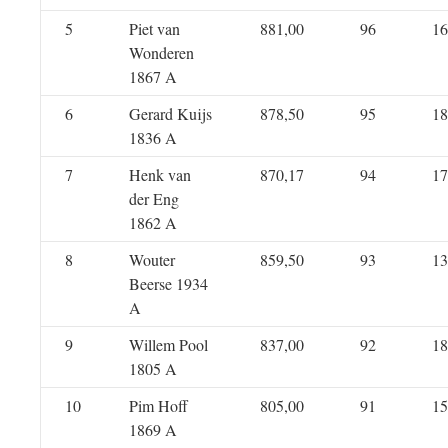
5
Piet van
881,00
96
16
Wonderen
1867 A
6
Gerard Kuijs
878,50
95
18
1836 A
7
Henk van
870,17
94
17
der Eng
1862 A
8
Wouter
859,50
93
13
Beerse 1934
A
9
Willem Pool
837,00
92
18
1805 A
10
Pim Hoff
805,00
91
15
1869 A