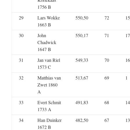
1756 B
29
Lars Wokke
550,50
72
15
1663 B
30
John
550,17
71
17
Chadwick
1647 B
31
Jan van Riel
549,33
70
16
1573 C
32
Matthias van
513,67
69
1
Zwet 1860
A
33
Evert Schmit
491,83
68
14
1733 A
34
Han Duinker
482,50
67
13
1672 B