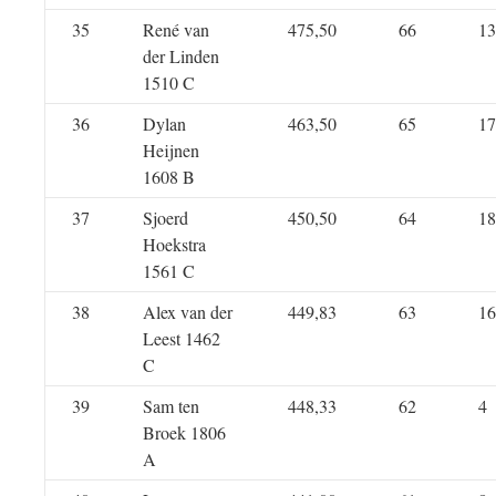
35
René van
475,50
66
13
der Linden
1510 C
36
Dylan
463,50
65
17
Heijnen
1608 B
37
Sjoerd
450,50
64
18
Hoekstra
1561 C
38
Alex van der
449,83
63
16
Leest 1462
C
39
Sam ten
448,33
62
4
Broek 1806
A