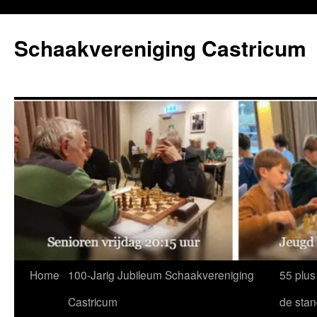
Ga
naar
Schaakvereniging Castricum
de
inhoud
Home
100-Jarig Jubileum Schaakvereniging
55 plus
Castricum
de sta