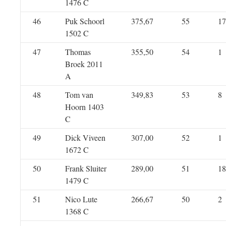
1476 C
46
Puk Schoorl
375,67
55
17
1502 C
47
Thomas
355,50
54
1
Broek 2011
A
48
Tom van
349,83
53
8
Hoorn 1403
C
49
Dick Viveen
307,00
52
1
1672 C
50
Frank Sluiter
289,00
51
18
1479 C
51
Nico Lute
266,67
50
2
1368 C