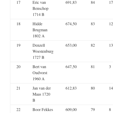
17
Eric van
691,83
84
17
Benschop
1714 B
18
Hidde
674,50
83
12
Brugman
1802 A
19
Denzell
653,00
82
13
Woestenburg
1727 B
20
Bert van
647,50
81
3
Oudvorst
1960 A
21
Jan van der
612,83
80
14
Maas 1720
B
22
Boor Fekkes
609,00
79
8