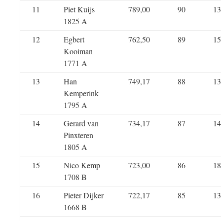
11
Piet Kuijs
789,00
90
13
1825 A
12
Egbert
762,50
89
15
Kooiman
1771 A
13
Han
749,17
88
13
Kemperink
1795 A
14
Gerard van
734,17
87
14
Pinxteren
1805 A
15
Nico Kemp
723,00
86
18
1708 B
16
Pieter Dijker
722,17
85
13
1668 B