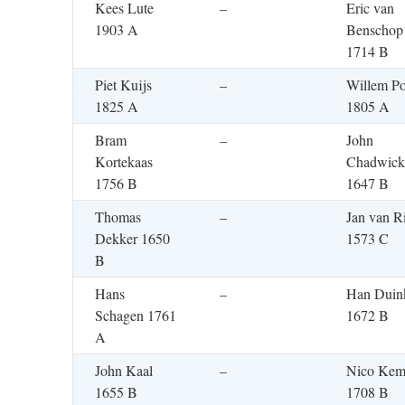
Kees Lute
–
Eric van
1903 A
Benschop
1714 B
Piet Kuijs
–
Willem Po
1825 A
1805 A
Bram
–
John
Kortekaas
Chadwick
1756 B
1647 B
Thomas
–
Jan van Ri
Dekker 1650
1573 C
B
Hans
–
Han Duin
Schagen 1761
1672 B
A
John Kaal
–
Nico Ke
1655 B
1708 B