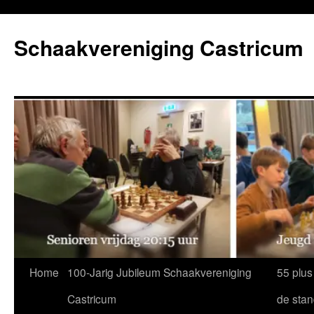
Ga
naar
Schaakvereniging Castricum
de
inhoud
Home
100-Jarig Jubileum Schaakvereniging
55 plus
Castricum
de sta