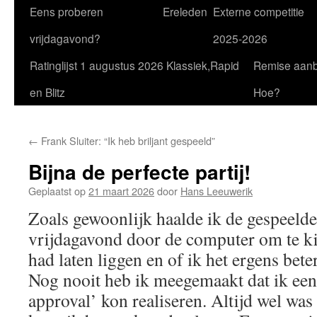
Eens proberen
Ereleden
Externe competitie
vrijdagavond?
2025-2026
Ratinglijst 1 augustus 2026 Klassiek,Rapid
Remise aan
en Blitz
Hoe?
←
Frank Sluiter: “Ik heb briljant gespeeld”
Bijna de perfecte partij!
Geplaatst op
21 maart 2026
door
Hans Leeuwerik
Zoals gewoonlijk haalde ik de gespeelde
vrijdagavond door de computer om te ki
had laten liggen en of ik het ergens bet
Nog nooit heb ik meegemaakt dat ik ee
approval’ kon realiseren. Altijd wel was 