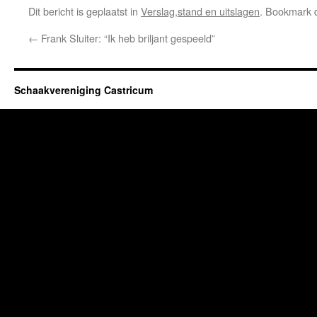
Dit bericht is geplaatst in
Verslag,stand en uitslagen
. Bookmark
←
Frank Sluiter: “Ik heb briljant gespeeld”
Schaakvereniging Castricum