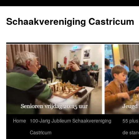
Ga
naar
Schaakvereniging Castricum
de
inhoud
Home
100-Jarig Jubileum Schaakvereniging
55 plus
Castricum
de sta