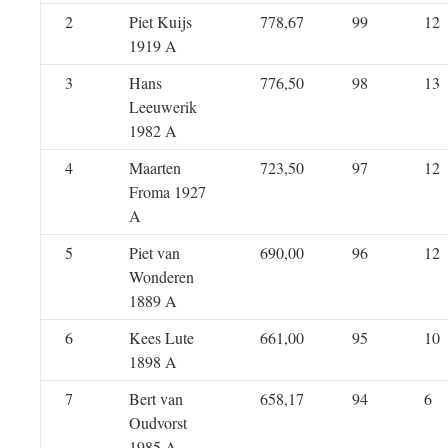
2
Piet Kuijs
778,67
99
12
1919 A
3
Hans
776,50
98
13
Leeuwerik
1982 A
4
Maarten
723,50
97
12
Froma 1927
A
5
Piet van
690,00
96
12
Wonderen
1889 A
6
Kees Lute
661,00
95
10
1898 A
7
Bert van
658,17
94
6
Oudvorst
1985 A