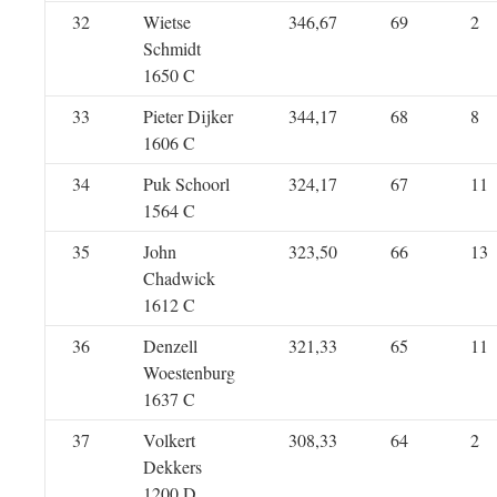
32
Wietse
346,67
69
2
Schmidt
1650 C
33
Pieter Dijker
344,17
68
8
1606 C
34
Puk Schoorl
324,17
67
11
1564 C
35
John
323,50
66
13
Chadwick
1612 C
36
Denzell
321,33
65
11
Woestenburg
1637 C
37
Volkert
308,33
64
2
Dekkers
1200 D