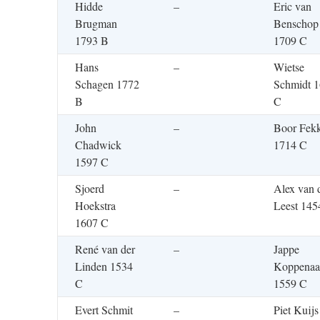
Hidde
–
Eric van
Brugman
Benschop
1793 B
1709 C
Hans
–
Wietse
Schagen 1772
Schmidt 
B
C
John
–
Boor Fek
Chadwick
1714 C
1597 C
Sjoerd
–
Alex van 
Hoekstra
Leest 145
1607 C
René van der
–
Jappe
Linden 1534
Koppenaa
C
1559 C
Evert Schmit
–
Piet Kuijs