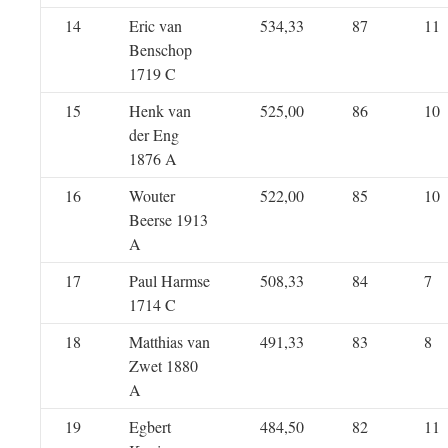
14
Eric van
534,33
87
11
Benschop
1719 C
15
Henk van
525,00
86
10
der Eng
1876 A
16
Wouter
522,00
85
10
Beerse 1913
A
17
Paul Harmse
508,33
84
7
1714 C
18
Matthias van
491,33
83
8
Zwet 1880
A
19
Egbert
484,50
82
11