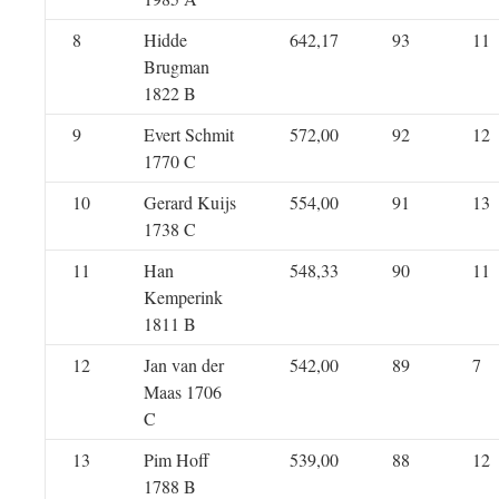
8
Hidde
642,17
93
11
Brugman
1822 B
9
Evert Schmit
572,00
92
12
1770 C
10
Gerard Kuijs
554,00
91
13
1738 C
11
Han
548,33
90
11
Kemperink
1811 B
12
Jan van der
542,00
89
7
Maas 1706
C
13
Pim Hoff
539,00
88
12
1788 B