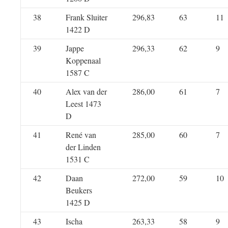
38
Frank Sluiter
296,83
63
11
1422 D
39
Jappe
296,33
62
9
Koppenaal
1587 C
40
Alex van der
286,00
61
7
Leest 1473
D
41
René van
285,00
60
7
der Linden
1531 C
42
Daan
272,00
59
10
Beukers
1425 D
43
Ischa
263,33
58
9