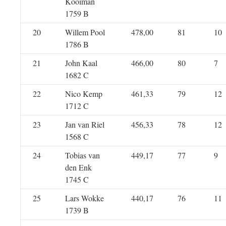
Kooiman
1759 B
20
Willem Pool
478,00
81
10
1786 B
21
John Kaal
466,00
80
7
1682 C
22
Nico Kemp
461,33
79
12
1712 C
23
Jan van Riel
456,33
78
12
1568 C
24
Tobias van
449,17
77
9
den Enk
1745 C
25
Lars Wokke
440,17
76
11
1739 B