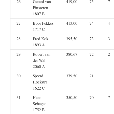
26
Gerard van
419,00
75
7
Pinxteren
1807 B
27
Boor Fekkes
413,00
74
4
1717 C
28
Fred Kok
395,50
73
3
1893 A
29
Robert van
380,67
72
2
der Wal
2060 A
30
Sjoerd
379,50
71
11
Hoekstra
1622 C
31
Hans
350,50
70
7
Schagen
1752 B