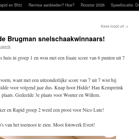
apid en Blitz
Remise aanbieden? Hoe?
Rooster 2026
Speellocatie: D
Kees loopt uit
→
de Brugman snelschaakwinnaars!
uwerik
huis in groep 1 en won met een fraaie score van 6 punten uit 7
rm, want met een uitzonderlijke score van 7 uit 7 wist hij
Hidde voor volgend jaar dus. Knap hoor Hidde! Han Kemperink
 plaats. Gedeelde 3e plaats voor Wouter en Willem.
er en Rapid groep 2 werd een prooi voor Nico Lute!
to’s van het toernooi te zien. Mooi fotowerk Evert!