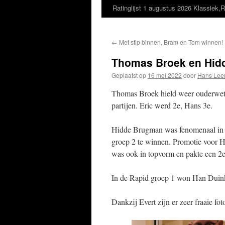
Ratinglijst 1 augustus 2026 Klassiek,R
←
Met stip binnen, Bram en Tom winnen!
Thomas Broek en Hid
Geplaatst op
16 mei 2022
door
Hans Lee
Thomas Broek hield weer ouderwets 
partijen. Eric werd 2e, Hans 3e.
Hidde Brugman was fenomenaal in vo
groep 2 te winnen. Promotie voor 
was ook in topvorm en pakte een 2e
In de Rapid groep 1 won Han Duink
Dankzij Evert zijn er zeer fraaie fo