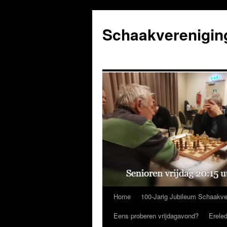
Ga
naar
Schaakverenigin
de
inhoud
Home
100-Jarig Jubileum Schaakve
Eens proberen vrijdagavond?
Erele