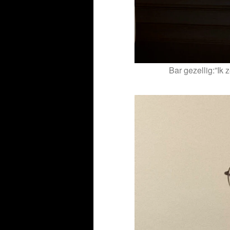
Bar gezellig:”Ik z