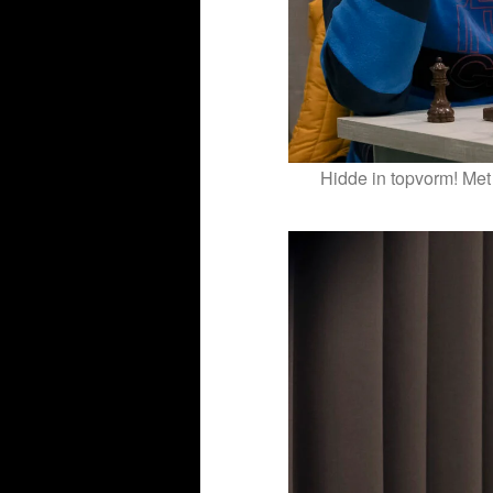
Hidde in topvorm! Met 