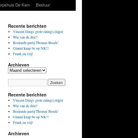
orpshuis De Kern
Bestuur
Recente berichten
Vincent Dings grote rating(s)tijger
Wie van de drie?
Boeiende partij Thomas Broek!
Gianni knap 9e op NK!!
Frank en vrij!
Archieven
Archieven
Recente berichten
Vincent Dings grote rating(s)tijger
Wie van de drie?
Boeiende partij Thomas Broek!
Gianni knap 9e op NK!!
Frank en vrij!
Archieven