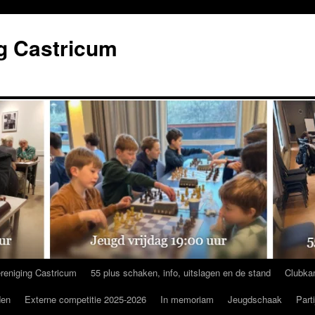
g Castricum
reniging Castricum
55 plus schaken, info, uitslagen en de stand
Clubka
den
Externe competitie 2025-2026
In memoriam
Jeugdschaak
Part