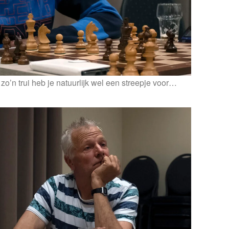
zo’n trui heb je natuurlijk wel een streepje voor…