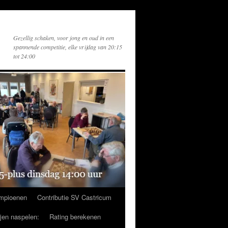
Gezellig schaken, voor jong en oud in een
spannende competitie, elke vrijdag van 20:15
tot 24:00
mpioenen
Contributie SV Castricum
ijen naspelen:
Rating berekenen