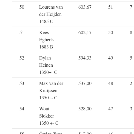
50
Lourens van
603,67
51
7
der Heijden
1485 C
51
Kees
602,17
50
8
Egberts
1683 B
52
Dylan
594,33
49
5
Heinen
1350+- C
53
Max van der
537,00
48
2
Kruijssen
1350+- C
54
Wout
528,00
47
3
Slokker
1350 +- C
55
Özden Tuna
517,00
46
0