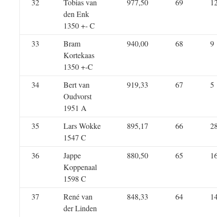
32
Tobias van
977,50
69
1
den Enk
1350 +- C
33
Bram
940,00
68
9
Kortekaas
1350 +-C
34
Bert van
919,33
67
5
Oudvorst
1951 A
35
Lars Wokke
895,17
66
2
1547 C
36
Jappe
880,50
65
1
Koppenaal
1598 C
37
René van
848,33
64
1
der Linden