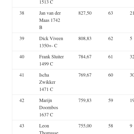
1513 C
38
Jan van der
827,50
63
2
Maas 1742
B
39
Dick Viveen
808,83
62
5
1350+- C
40
Frank Sluiter
784,67
61
3
1499 C
41
Ischa
769,67
60
3
Zwikker
1471 C
42
Marijn
759,83
59
1
Doornbos
1637 C
43
Leon
755,00
58
9
Thomasse