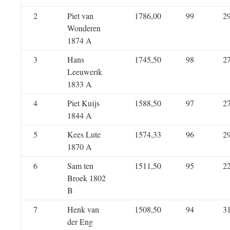
2
Piet van
1786,00
99
2
Wonderen
1874 A
3
Hans
1745,50
98
2
Leeuwerik
1833 A
4
Piet Kuijs
1588,50
97
2
1844 A
5
Kees Lute
1574,33
96
2
1870 A
6
Sam ten
1511,50
95
2
Broek 1802
B
7
Henk van
1508,50
94
3
der Eng