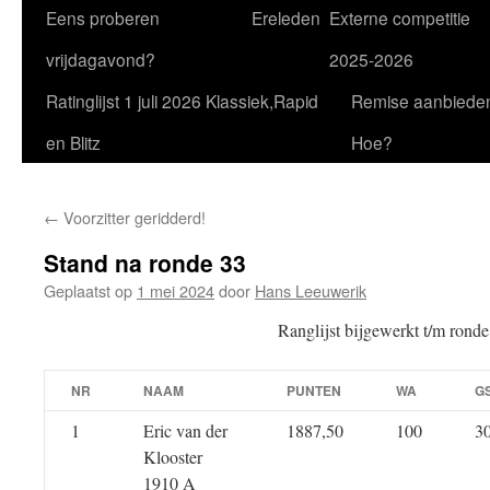
Eens proberen
Ereleden
Externe competitie
vrijdagavond?
2025-2026
Ratinglijst 1 juli 2026 Klassiek,Rapid
Remise aanbiede
en Blitz
Hoe?
←
Voorzitter geridderd!
Stand na ronde 33
Geplaatst op
1 mei 2024
door
Hans Leeuwerik
Ranglijst bijgewerkt t/m ronde
NR
NAAM
PUNTEN
WA
G
1
Eric van der
1887,50
100
3
Klooster
1910 A