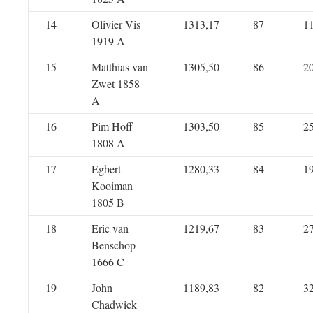
14
Olivier Vis
1313,17
87
1
1919 A
15
Matthias van
1305,50
86
2
Zwet 1858
A
16
Pim Hoff
1303,50
85
2
1808 A
17
Egbert
1280,33
84
1
Kooiman
1805 B
18
Eric van
1219,67
83
2
Benschop
1666 C
19
John
1189,83
82
3
Chadwick