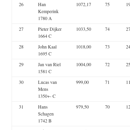
26
Han
1072,17
75
1
Kemperink
1780 A
27
Pieter Dijker
1033,50
74
2
1664 C
28
John Kaal
1018,00
73
2
1695 C
29
Jan van Riel
1004,00
72
2
1581 C
30
Lucas van
999,00
71
1
Mens
1350+- C
31
Hans
979,50
70
1
Schagen
1742 B