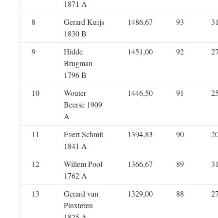
1871 A
8
Gerard Kuijs
1486,67
93
3
1830 B
9
Hidde
1451,00
92
2
Brugman
1796 B
10
Wouter
1446,50
91
2
Beerse 1909
A
11
Evert Schmit
1394,83
90
2
1841 A
12
Willem Pool
1366,67
89
3
1762 A
13
Gerard van
1329,00
88
2
Pinxteren
1825 A