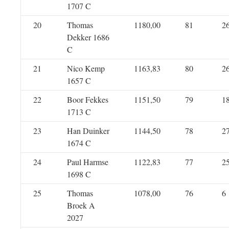
1707 C
20
Thomas
1180,00
81
2
Dekker 1686
C
21
Nico Kemp
1163,83
80
2
1657 C
22
Boor Fekkes
1151,50
79
1
1713 C
23
Han Duinker
1144,50
78
2
1674 C
24
Paul Harmse
1122,83
77
2
1698 C
25
Thomas
1078,00
76
6
Broek A
2027