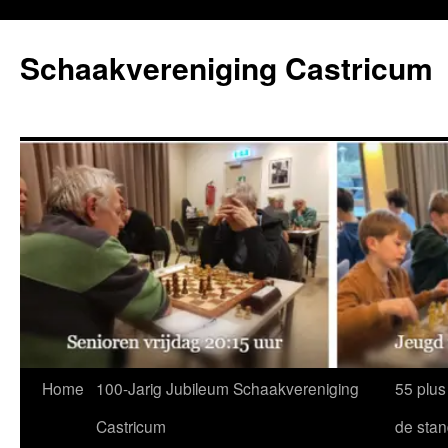
Ga
naar
Schaakvereniging Castricum
de
inhoud
Home
100-Jarig Jubileum Schaakvereniging
55 plus
Castricum
de sta