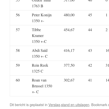
1763 B
56
Peter Konijn
480,00
45
1
1350 +-
57
Tibbe
454,67
44
2
Kramer
1350 +-C
58
Abdi Saïd
416,17
43
1
1350 +- C
59
Rein Reek
377,50
42
3
1325 C
60
Roan van
302,67
41
1
Brussel 1350
+- C
Dit bericht is geplaatst in
Verslag,stand en uitslagen
. Bookmark