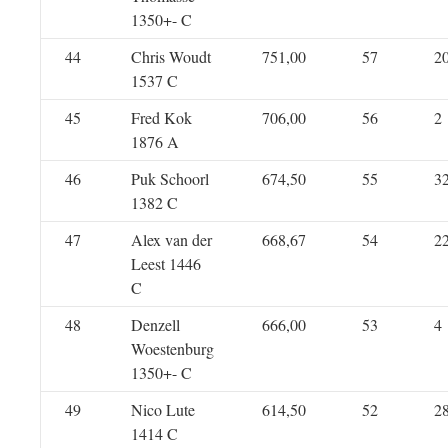
1350+- C
44
Chris Woudt
751,00
57
2
1537 C
45
Fred Kok
706,00
56
2
1876 A
46
Puk Schoorl
674,50
55
3
1382 C
47
Alex van der
668,67
54
2
Leest 1446
C
48
Denzell
666,00
53
4
Woestenburg
1350+- C
49
Nico Lute
614,50
52
2
1414 C