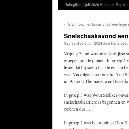
Ratinglijst 1 juli 2026 Klassiek,Rapid e
←
Bram, Leon en Lucas direct een hoge st
Snelschaakavond een
Geplaatst op
8 juni 2024
door
Hans Leeu
Vrijdag 7 juni was onze jaarlijkse 
groepen om de punten. In groep 4 ve
leven dat hij snelschaakte en aan h
wat. Vervolgens scoorde hij 5 uit 
uit 9. Leon Thomasse werd tweede m
In groep 3 was Wout Slokker onvers
snelschaakcarrière is begonnen en v
oefenen dus…
In groep 2 was het routinier Han K