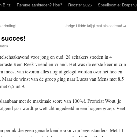
n Blitz
Remise aanbieden? Hoe?
Rooster 2026
Speellocatie: Dorpshu
artrating!
Jarige Hidde krijgt mat als cadeau!
→
 succes!
werik
snelschaakavond voor jong en oud. 28 schakers streden in 4
rraste Rein Reek vriend en vijand. Het was de eerste keer in zijn
em moest van tevoren alles nog uitgelegd worden over het hoe en
9!. Maar de winst van de groep ging naar Lucas van Mens met 8,5
et 6,5 uit 9.
laanbaar met de maximale score van 100%!. Proficiat Wout, je
olgend jaar wordt je wellicht ingedeeld in een hogere groep. Veel
emperink die geen genade kende voor zijn tegenstanders. Met 11