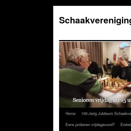
Ga
naar
Schaakverenigin
de
inhoud
Home
100-Jarig Jubileum Schaakve
Eens proberen vrijdagavond?
Erele