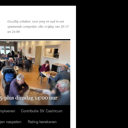
Gezellig schaken, voor jong en oud in een
spannende competitie, elke vrijdag van 20:15
tot 24:00
mpioenen
Contributie SV Castricum
ijen naspelen:
Rating berekenen