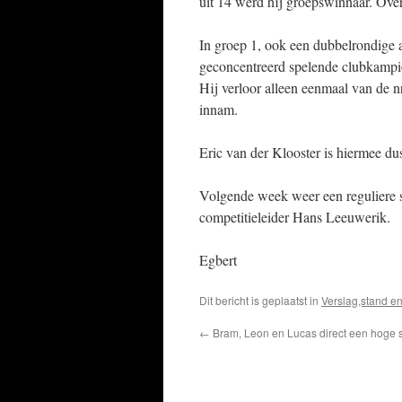
uit 14 werd hij groepswinnaar. Over
In groep 1, ook een dubbelrondige 
geconcentreerd spelende clubkampioe
Hij verloor alleen eenmaal van de n
innam.
Eric van der Klooster is hiermee d
Volgende week weer een reguliere s
competitieleider Hans Leeuwerik.
Egbert
Dit bericht is geplaatst in
Verslag,stand en
←
Bram, Leon en Lucas direct een hoge st