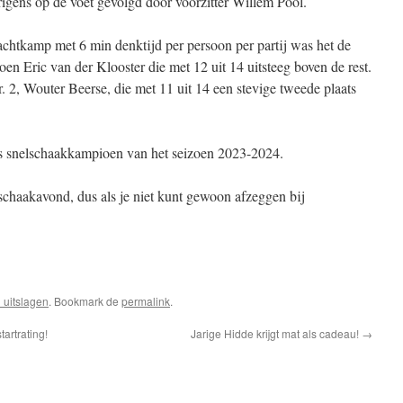
igens op de voet gevolgd door voorzitter Willem Pool.
achtkamp met 6 min denktijd per persoon per partij was het de
n Eric van der Klooster die met 12 uit 14 uitsteeg boven de rest.
r. 2, Wouter Beerse, die met 11 uit 14 een stevige tweede plaats
us snelschaakkampioen van het seizoen 2023-2024.
chaakavond, dus als je niet kunt gewoon afzeggen bij
 uitslagen
. Bookmark de
permalink
.
artrating!
Jarige Hidde krijgt mat als cadeau!
→