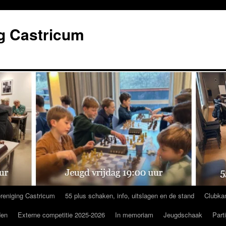
g Castricum
reniging Castricum
55 plus schaken, info, uitslagen en de stand
Clubka
den
Externe competitie 2025-2026
In memoriam
Jeugdschaak
Part