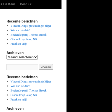
is De Kern
Bestuur
Recente berichten
Vincent Dings grote rating(s)tijger
Wie van de drie?
Boeiende partij Thomas Broek!
Gianni knap 9e op NK!!
Frank en vrij!
Archieven
Archieven
Recente berichten
Vincent Dings grote rating(s)tijger
Wie van de drie?
Boeiende partij Thomas Broek!
Gianni knap 9e op NK!!
Frank en vrij!
Archieven