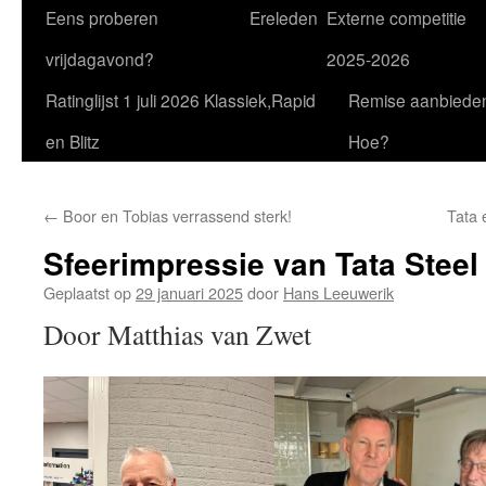
Eens proberen
Ereleden
Externe competitie
vrijdagavond?
2025-2026
Ratinglijst 1 juli 2026 Klassiek,Rapid
Remise aanbiede
en Blitz
Hoe?
←
Boor en Tobias verrassend sterk!
Tata 
Sfeerimpressie van Tata Stee
Geplaatst op
29 januari 2025
door
Hans Leeuwerik
Door Matthias van Zwet