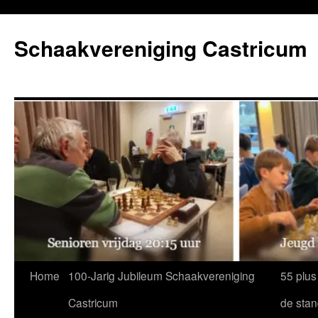
Ga
naar
Schaakvereniging Castricum
de
inhoud
Home
100-Jarig Jubileum Schaakvereniging
55 plus
Castricum
de sta