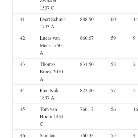
Zwikker
1507 C
41
Evert Schmit
888,50
60
14
1733 A
42
Lucas van
860,67
59
9
Mens 1750
A
43
Thomas
831,50
58
2
Broek 2010
A
44
Fred Kok
823,00
57
2
1897 A
45
Tom van
766,17
56
16
Hoorn 1431
C
46
Sam ten
760,33
55
4