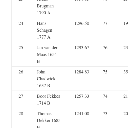
Brugman
1790 A
24
Hans
1296,50
77
19
Schagen
1777 A
25
Jan van der
1293,67
76
23
Maas 1654
B
26
John
1284,83
75
35
Chadwick
1637 B
27
Boor Fekkes
1257,33
74
21
1714 B
28
Thomas
1241,00
73
20
Dekker 1685
B