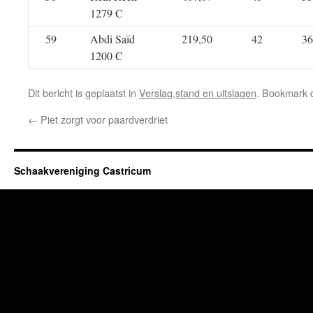
1279 C
59
Abdi Saïd
219,50
42
36
1200 C
Dit bericht is geplaatst in
Verslag,stand en uitslagen
. Bookmark
←
Piet zorgt voor paardverdriet
Schaakvereniging Castricum