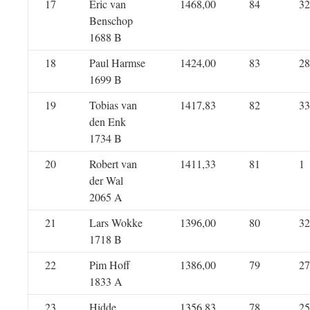
17
Eric van
1468,00
84
32
Benschop
1688 B
18
Paul Harmse
1424,00
83
28
1699 B
19
Tobias van
1417,83
82
33
den Enk
1734 B
20
Robert van
1411,33
81
1
der Wal
2065 A
21
Lars Wokke
1396,00
80
32
1718 B
22
Pim Hoff
1386,00
79
27
1833 A
23
Hidde
1356,83
78
25