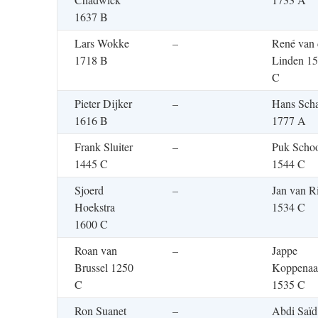
1637 B
Lars Wokke
–
René van 
1718 B
Linden 1
C
Pieter Dijker
–
Hans Sch
1616 B
1777 A
Frank Sluiter
–
Puk Schoo
1445 C
1544 C
Sjoerd
–
Jan van Ri
Hoekstra
1534 C
1600 C
Roan van
–
Jappe
Brussel 1250
Koppenaa
C
1535 C
Ron Suanet
–
Abdi Saïd