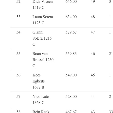
52
Dick Viveen
646,00
49
3
1519 C
53
Laura Sotera
634,00
48
1
1125 C
54
Gianni
579,67
47
1
Sotera 1215
C
55
Roan van
559,83
46
21
Brussel 1250
C
56
Kees
549,00
45
1
Egberts
1682 B
57
Nico Lute
528,00
44
2
1368 C
58
Rein Reek
467,67
43
33