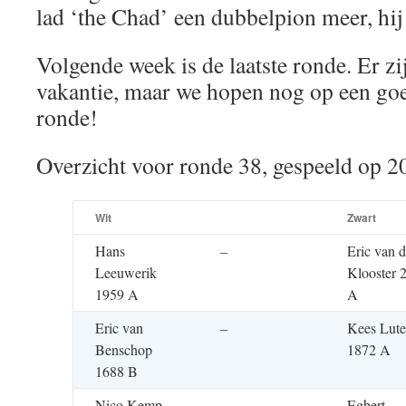
lad ‘the Chad’ een dubbelpion meer, hij 
Volgende week is de laatste ronde. Er zi
vakantie, maar we hopen nog op een goed
ronde!
Overzicht voor ronde 38, gespeeld op 2
Wit
Zwart
Hans
–
Eric van d
Leeuwerik
Klooster 
1959 A
A
Eric van
–
Kees Lute
Benschop
1872 A
1688 B
Nico Kemp
–
Egbert