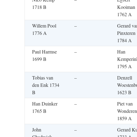
1718 B
Kooiman
1762 A
Willem Pool
–
Gerard va
1776 A
Pinxteren
1784 A
Paul Harmse
–
Han
1699 B
Kemperin
1795 A
Tobias van
–
Denzell
den Enk 1734
Woestenb
B
1623 B
Han Duinker
–
Piet van
1765 B
Wonderen
1859 A
John
–
Gerard Ku
Chadwick
1733 A