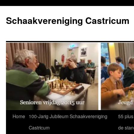
Ga
naar
Schaakvereniging Castricum
de
inhoud
Home
100-Jarig Jubileum Schaakvereniging
55 plus
Castricum
de sta