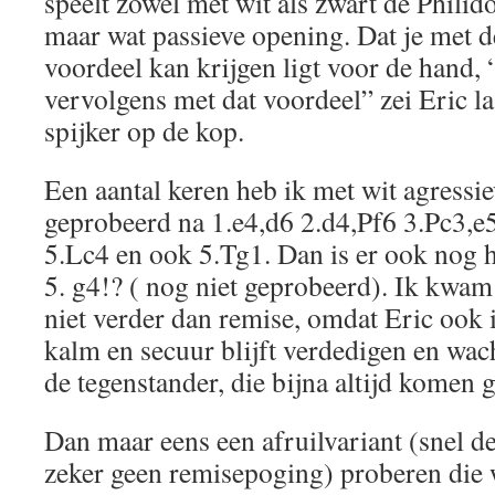
speelt zowel met wit als zwart de Philido
maar wat passieve opening. Dat je met d
voordeel kan krijgen ligt voor de hand, 
vervolgens met dat voordeel” zei Eric laa
spijker op de kop.
Een aantal keren heb ik met wit agressie
geprobeerd na 1.e4,d6 2.d4,Pf6 3.Pc3,e
5.Lc4 en ook 5.Tg1. Dan is er ook nog 
5. g4!? ( nog niet geprobeerd). Ik kwam
niet verder dan remise, omdat Eric ook 
kalm en secuur blijft verdedigen en wach
de tegenstander, die bijna altijd komen g
Dan maar eens een afruilvariant (snel d
zeker geen remisepoging) proberen die 