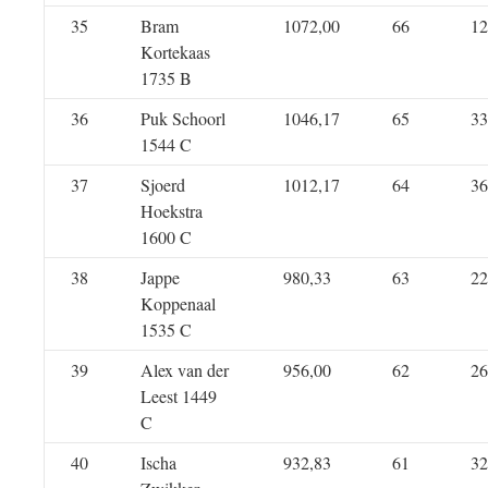
35
Bram
1072,00
66
12
Kortekaas
1735 B
36
Puk Schoorl
1046,17
65
33
1544 C
37
Sjoerd
1012,17
64
36
Hoekstra
1600 C
38
Jappe
980,33
63
22
Koppenaal
1535 C
39
Alex van der
956,00
62
26
Leest 1449
C
40
Ischa
932,83
61
32