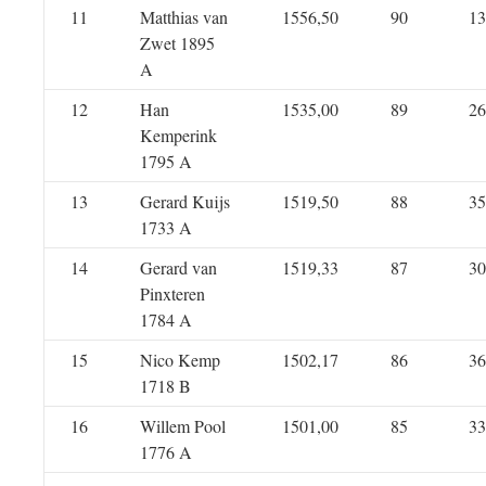
11
Matthias van
1556,50
90
13
Zwet 1895
A
12
Han
1535,00
89
26
Kemperink
1795 A
13
Gerard Kuijs
1519,50
88
35
1733 A
14
Gerard van
1519,33
87
30
Pinxteren
1784 A
15
Nico Kemp
1502,17
86
36
1718 B
16
Willem Pool
1501,00
85
33
1776 A