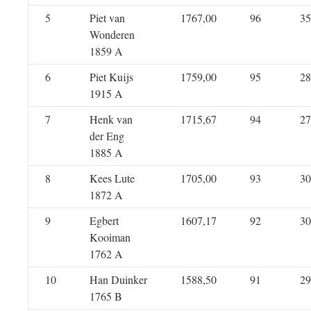
5
Piet van
1767,00
96
35
Wonderen
1859 A
6
Piet Kuijs
1759,00
95
28
1915 A
7
Henk van
1715,67
94
27
der Eng
1885 A
8
Kees Lute
1705,00
93
30
1872 A
9
Egbert
1607,17
92
30
Kooiman
1762 A
10
Han Duinker
1588,50
91
29
1765 B