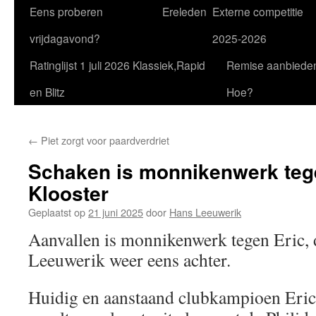
Eens proberen
Ereleden
Externe competitie
vrijdagavond?
2025-2026
Ratinglijst 1 juli 2026 Klassiek,Rapid
Remise aanbiede
en Blitz
Hoe?
←
Piet zorgt voor paardverdriet
Schaken is monnikenwerk teg
Klooster
Geplaatst op
21 juni 2025
door
Hans Leeuwerik
Aanvallen is monnikenwerk tegen Eric,
Leeuwerik weer eens achter.
Huidig en aanstaand clubkampioen Eric