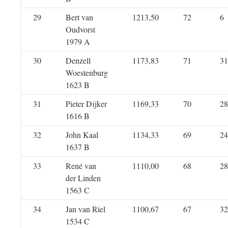
29
Bert van
1213,50
72
6
Oudvorst
1979 A
30
Denzell
1173,83
71
31
Woestenburg
1623 B
31
Pieter Dijker
1169,33
70
28
1616 B
32
John Kaal
1134,33
69
24
1637 B
33
René van
1110,00
68
28
der Linden
1563 C
34
Jan van Riel
1100,67
67
32
1534 C