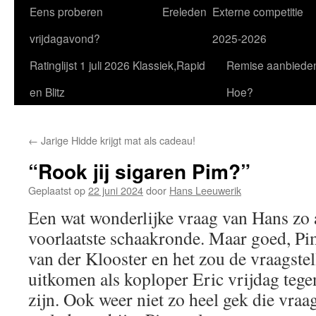
Eens proberen
Ereleden
Externe competitie
vrijdagavond?
2025-2026
Ratinglijst 1 juli 2026 Klassiek,Rapid
Remise aanbiede
en Blitz
Hoe?
←
Jarige Hidde krijgt mat als cadeau!
“Rook jij sigaren Pim?”
Geplaatst op
22 juni 2024
door
Hans Leeuwerik
Een wat wonderlijke vraag van Hans zo 
voorlaatste schaakronde. Maar goed, Pi
van der Klooster en het zou de vraagstel
uitkomen als koploper Eric vrijdag tege
zijn. Ook weer niet zo heel gek die vraag