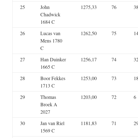
25
John
1275,33
76
3
Chadwick
1684 C
26
Lucas van
1262,50
75
1
Mens 1780
C
27
Han Duinker
1256,17
74
3
1665 C
28
Boor Fekkes
1253,00
73
1
1713 C
29
Thomas
1203,00
72
6
Broek A
2027
30
Jan van Riel
1181,83
71
2
1569 C