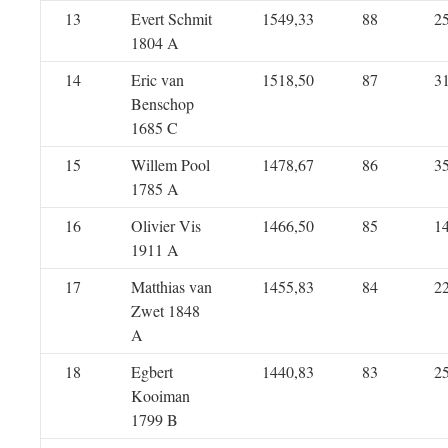
13
Evert Schmit
1549,33
88
2
1804 A
14
Eric van
1518,50
87
3
Benschop
1685 C
15
Willem Pool
1478,67
86
3
1785 A
16
Olivier Vis
1466,50
85
1
1911 A
17
Matthias van
1455,83
84
2
Zwet 1848
A
18
Egbert
1440,83
83
2
Kooiman
1799 B