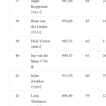
37
Jappe
987,00
64
2
Koppenaal
1541 C
38
René van
954,00
63
1
der Linden
1513 C
39
Dick Viveen
945,33
62
5
1660 C
40
Jan van der
940,33
61
2
Maas 1736
B
41
Ischa
912,50
60
3
Zwikker
1510 C
42
Leon
896,00
59
1
Thomasse