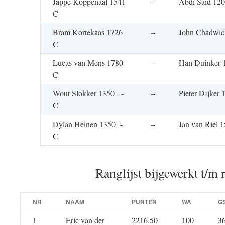
Jappe Koppenaal 1541
–
Abdi Saïd 12
C
Bram Kortekaas 1726
–
John Chadwic
C
Lucas van Mens 1780
–
Han Duinker 
C
Wout Slokker 1350 +-
–
Pieter Dijker
C
Dylan Heinen 1350+-
–
Jan van Riel 
C
Ranglijst bijgewerkt t/m 
NR
NAAM
PUNTEN
WA
G
1
Eric van der
2216,50
100
3