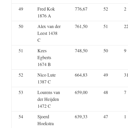
49
Fred Kok
776,67
52
2
1876 A
50
Alex van der
761,50
51
2
Leest 1438
C
51
Kees
748,50
50
9
Egberts
1674 B
52
Nico Lute
664,83
49
3
1387 C
53
Lourens van
659,00
48
7
der Heijden
1472 C
54
Sjoerd
639,33
47
1
Hoekstra