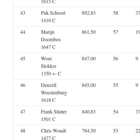
1615 C
43
Puk Schoorl
892,83
58
3
1410 C
44
Marijn
861,50
57
1
Doornbos
1647 C
45
Wout
847,00
56
9
Slokker
1350 +- C
46
Denzell
845,00
55
9
Woestenburg
1618 C
47
Frank Sluiter
840,83
54
3
1501 C
48
Chris Woudt
784,50
53
2
1477 C