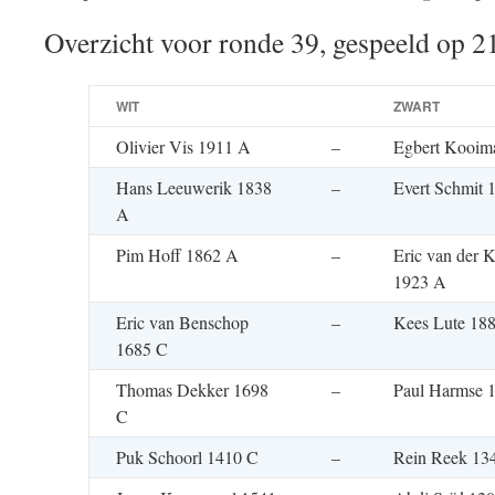
Overzicht voor ronde 39, gespeeld op 2
WIT
ZWART
Olivier Vis 1911 A
–
Egbert Kooim
Hans Leeuwerik 1838
–
Evert Schmit 
A
Pim Hoff 1862 A
–
Eric van der K
1923 A
Eric van Benschop
–
Kees Lute 18
1685 C
Thomas Dekker 1698
–
Paul Harmse 
C
Puk Schoorl 1410 C
–
Rein Reek 13