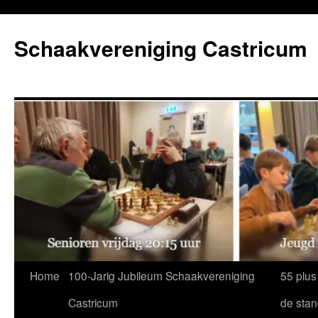
Ga
naar
Schaakvereniging Castricum
de
inhoud
Home
100-Jarig Jubileum Schaakvereniging
55 plus
Castricum
de sta