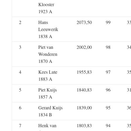
Klooster
1923 A
2
Hans
2073,50
99
3
Leeuwerik
1838 A
3
Piet van
2002,00
98
3
Wonderen
1870 A
4
Kees Lute
1955,83
97
3
1883 A
5
Piet Kuijs
1840,83
96
3
1857 A
6
Gerard Kuijs
1839,00
95
3
1834 B
7
Henk van
1803,83
94
3