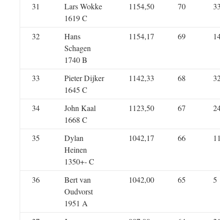
31
Lars Wokke
1154,50
70
3
1619 C
32
Hans
1154,17
69
1
Schagen
1740 B
33
Pieter Dijker
1142,33
68
3
1645 C
34
John Kaal
1123,50
67
2
1668 C
35
Dylan
1042,17
66
1
Heinen
1350+- C
36
Bert van
1042,00
65
5
Oudvorst
1951 A