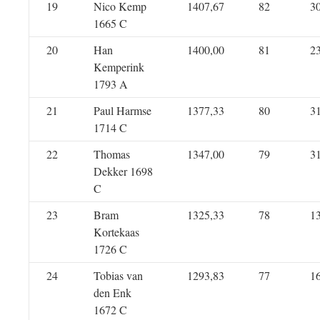
19
Nico Kemp
1407,67
82
3
1665 C
20
Han
1400,00
81
2
Kemperink
1793 A
21
Paul Harmse
1377,33
80
3
1714 C
22
Thomas
1347,00
79
3
Dekker 1698
C
23
Bram
1325,33
78
1
Kortekaas
1726 C
24
Tobias van
1293,83
77
1
den Enk
1672 C