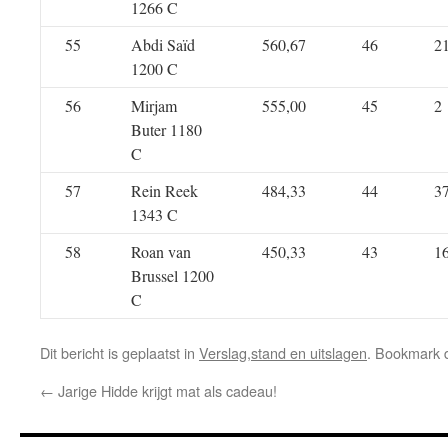
1266 C
55
Abdi Saïd
560,67
46
2
1200 C
56
Mirjam
555,00
45
2
Buter 1180
C
57
Rein Reek
484,33
44
3
1343 C
58
Roan van
450,33
43
1
Brussel 1200
C
Dit bericht is geplaatst in
Verslag,stand en uitslagen
. Bookmark
←
Jarige Hidde krijgt mat als cadeau!