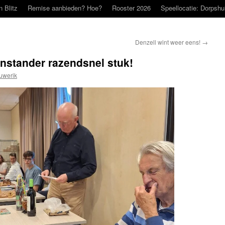
n Blitz
Remise aanbieden? Hoe?
Rooster 2026
Speellocatie: Dorpshu
Denzell wint weer eens!
→
nstander razendsnel stuk!
uwerik