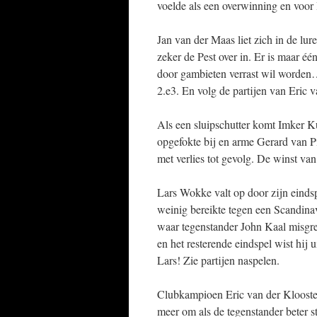
voelde als een overwinning en voor
Jan van der Maas liet zich in de lu
zeker de Pest over in. Er is maar éé
door gambieten verrast wil worden
2.e3. En volg de partijen van Eric v
Als een sluipschutter komt Imker K
opgefokte bij en arme Gerard van P
met verlies tot gevolg. De winst va
Lars Wokke valt op door zijn eindsp
weinig bereikte tegen een Scandina
waar tegenstander John Kaal misgree
en het resterende eindspel wist hij 
Lars! Zie partijen naspelen.
Clubkampioen Eric van der Klooster
meer om als de tegenstander beter st