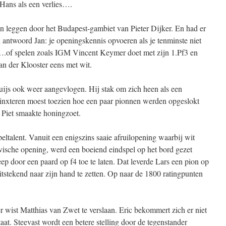
 Hans als een verlies….
ren leggen door het Budapest-gambiet van Pieter Dijker. En had er
n antwoord Jan: je openingskennis opvoeren als je tenminste niet
….of spelen zoals IGM Vincent Keymer doet met zijn 1.Pf3 en
an der Klooster eens met wit.
uijs ook weer aangevlogen. Hij stak om zich heen als een
inxteren moest toezien hoe een paar pionnen werden opgeslokt
n Piet smaakte honingzoet.
eltalent. Vanuit een enigszins saaie afruilopening waarbij wit
vische opening, werd een boeiend eindspel op het bord gezet
p door een paard op f4 toe te laten. Dat leverde Lars een pion op
uitstekend naar zijn hand te zetten. Op naar de 1800 ratingpunten
 wist Matthias van Zwet te verslaan. Eric bekommert zich er niet
aat. Steevast wordt een betere stelling door de tegenstander