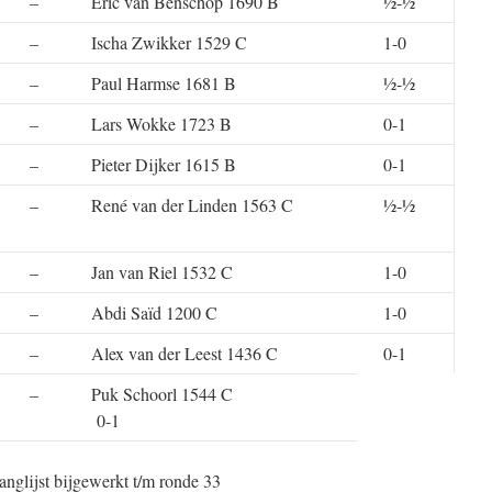
–
Eric van Benschop 1690 B
½-½
–
Ischa Zwikker 1529 C
1-0
–
Paul Harmse 1681 B
½-½
–
Lars Wokke 1723 B
0-1
–
Pieter Dijker 1615 B
0-1
–
René van der Linden 1563 C
½-½
–
Jan van Riel 1532 C
1-0
–
Abdi Saïd 1200 C
1-0
–
Alex van der Leest 1436 C
0-1
–
Puk Schoorl 1544 C
0-1
anglijst bijgewerkt t/m ronde 33