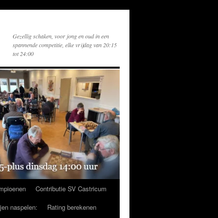
Gezellig schaken, voor jong en oud in een
spannende competitie, elke vrijdag van 20:15
tot 24:00
mpioenen
Contributie SV Castricum
ijen naspelen:
Rating berekenen