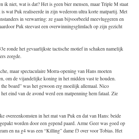
k niet, wat is dat? Het is geen bier mensen, maar Triple M staat
is wat Puk realiseerde in zijn wederom ultra korte matpartij. Met
genstanders in verwarring: ze gaan bijvoorbeeld meevluggeren en
waardoor Puk steevast een overwinningsglimlach op zijn gezicht
3e ronde het gevaarlijkste tactische motief in schaken namelijk
ers zorgde.
che, maar spectaculaire Morra-opening van Hans moeten
en, om de vijandelijke koning in het midden vast te houden.
er the board” was het gewoon erg moeilijk allemaal. Nico
 het eind van de avond werd een matpenning hem fataal. Zie
e overeenkomsten in het mat van Puk en dat van Hans: beide
t gepakt worden door een gepend paard. Arme Geer was goed op
ram en na g4 was een “Killing” dame f3 over voor Tobias. Het