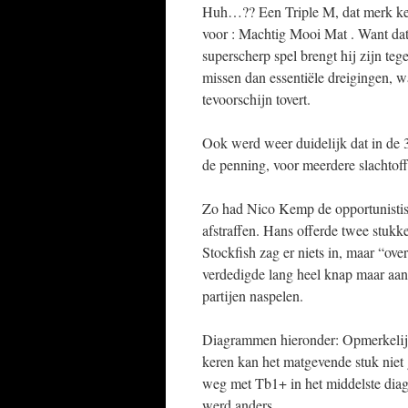
Huh…?? Een Triple M, dat merk ken i
voor : Machtig Mooi Mat . Want dat 
superscherp spel brengt hij zijn te
missen dan essentiële dreigingen, 
tevoorschijn tovert.
Ook werd weer duidelijk dat in de 3
de penning, voor meerdere slachtoff
Zo had Nico Kemp de opportunistis
afstraffen. Hans offerde twee stukk
Stockfish zag er niets in, maar “ov
verdedigde lang heel knap maar aan
partijen naspelen.
Diagrammen hieronder: Opmerkelijk
keren kan het matgevende stuk nie
weg met Tb1+ in het middelste diag
werd anders…