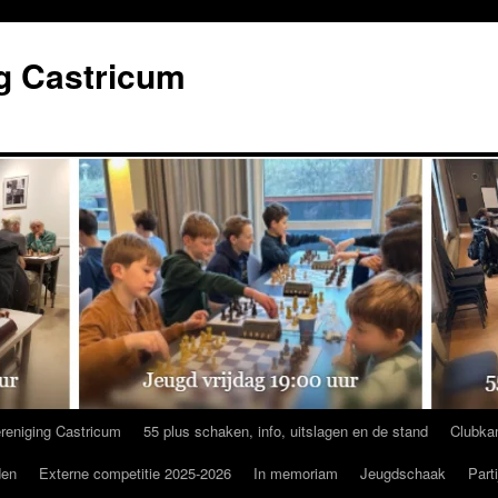
g Castricum
reniging Castricum
55 plus schaken, info, uitslagen en de stand
Clubka
den
Externe competitie 2025-2026
In memoriam
Jeugdschaak
Part