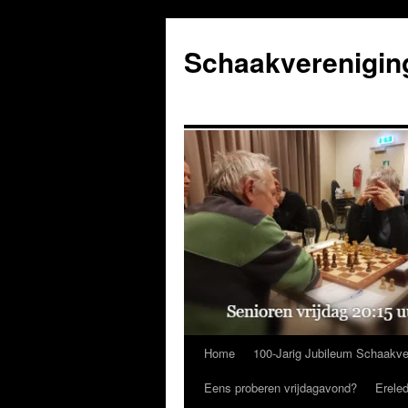
Ga
naar
Schaakverenigin
de
inhoud
Home
100-Jarig Jubileum Schaakve
Eens proberen vrijdagavond?
Erele