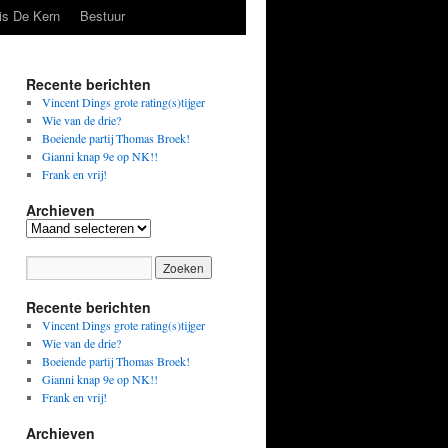
is De Kern
Bestuur
Recente berichten
Vincent Dings grote rating(s)tijger
Wie van de drie?
Boeiende partij Thomas Broek!
Gianni knap 9e op NK!!
Frank en vrij!
Archieven
Archieven
Recente berichten
Vincent Dings grote rating(s)tijger
Wie van de drie?
Boeiende partij Thomas Broek!
Gianni knap 9e op NK!!
Frank en vrij!
Archieven