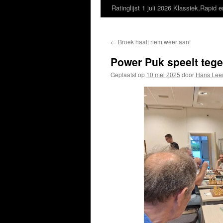
Ratinglijst 1 juli 2026 Klassiek,Rapid e
←
Broek haalt riem weer aan!
Power Puk speelt tege
Geplaatst op
10 mei 2025
door
Hans Lee