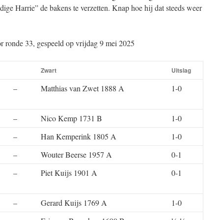
dige Harrie” de bakens te verzetten. Knap hoe hij dat steeds weer
r ronde 33, gespeeld op vrijdag 9 mei 2025
Zwart
Uitslag
–
Matthias van Zwet 1888 A
1-0
–
Nico Kemp 1731 B
1-0
–
Han Kemperink 1805 A
1-0
–
Wouter Beerse 1957 A
0-1
–
Piet Kuijs 1901 A
0-1
–
Gerard Kuijs 1769 A
1-0