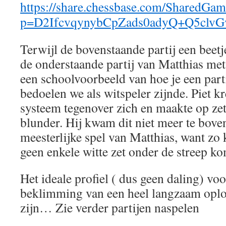
https://share.chessbase.com/SharedGa
p=D2IfcvqynybCpZads0adyQ+Q5clv
Terwijl de bovenstaande partij een beetj
de onderstaande partij van Matthias met 
een schoolvoorbeeld van hoe je een part
bedoelen we als witspeler zijnde. Piet 
systeem tegenover zich en maakte op zet 
blunder. Hij kwam dit niet meer te bove
meesterlijke spel van Matthias, want zo 
geen enkele witte zet onder de streep ko
Het ideale profiel ( dus geen daling) vo
beklimming van een heel langzaam opl
zijn… Zie verder partijen naspelen