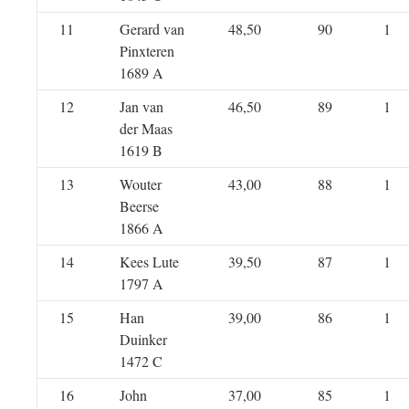
11
Gerard van
48,50
90
1
Pinxteren
1689 A
12
Jan van
46,50
89
1
der Maas
1619 B
13
Wouter
43,00
88
1
Beerse
1866 A
14
Kees Lute
39,50
87
1
1797 A
15
Han
39,00
86
1
Duinker
1472 C
16
John
37,00
85
1