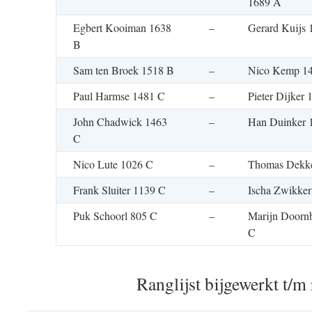
1689 A
Egbert Kooiman 1638
–
Gerard Kuijs 
B
Sam ten Broek 1518 B
–
Nico Kemp 1
Paul Harmse 1481 C
–
Pieter Dijker
John Chadwick 1463
–
Han Duinker 
C
Nico Lute 1026 C
–
Thomas Dekke
Frank Sluiter 1139 C
–
Ischa Zwikke
Puk Schoorl 805 C
–
Marijn Doorn
C
Ranglijst bijgewerkt t/m