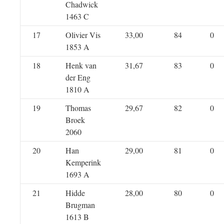
Chadwick
1463 C
17
Olivier Vis
33,00
84
0
1853 A
18
Henk van
31,67
83
0
der Eng
1810 A
19
Thomas
29,67
82
0
Broek
2060
20
Han
29,00
81
0
Kemperink
1693 A
21
Hidde
28,00
80
0
Brugman
1613 B