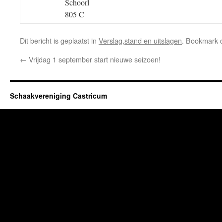
Schoorl
805 C
Dit bericht is geplaatst in
Verslag,stand en uitslagen
. Bookmark
←
Vrijdag 1 september start nieuwe seizoen!
Schaakvereniging Castricum