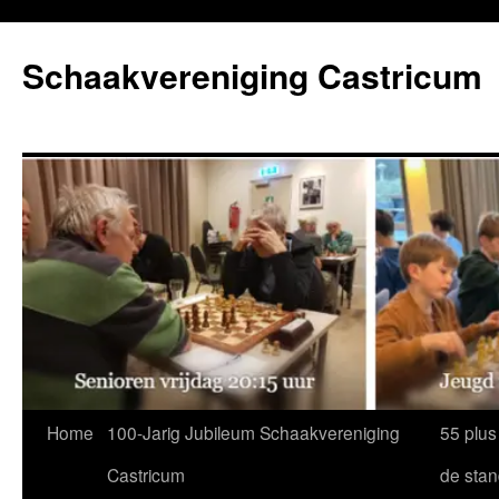
Ga
naar
Schaakvereniging Castricum
de
inhoud
Home
100-Jarig Jubileum Schaakvereniging
55 plus
Castricum
de sta