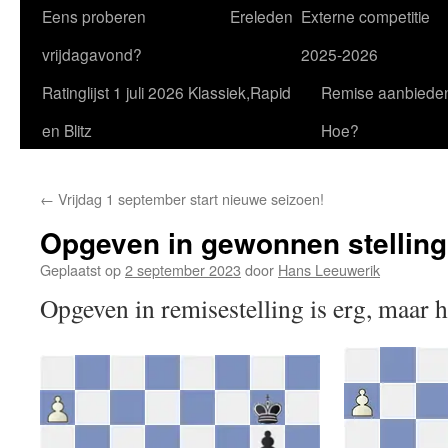
Eens proberen
Ereleden
Externe competitie
vrijdagavond?
2025-2026
Ratinglijst 1 juli 2026 Klassiek,Rapid
Remise aanbiede
en Blitz
Hoe?
←
Vrijdag 1 september start nieuwe seizoen!
Opgeven in gewonnen stelling
Geplaatst op
2 september 2023
door
Hans Leeuwerik
Opgeven in remisestelling is erg, maar