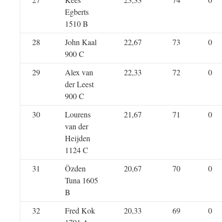
Egberts
1510 B
28
John Kaal
22,67
73
0
900 C
29
Alex van
22,33
72
0
der Leest
900 C
30
Lourens
21,67
71
0
van der
Heijden
1124 C
31
Özden
20,67
70
0
Tuna 1605
B
32
Fred Kok
20,33
69
0