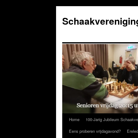
Ga
naar
Schaakverenigin
de
inhoud
Home
100-Jarig Jubileum Schaakve
Eens proberen vrijdagavond?
Erele