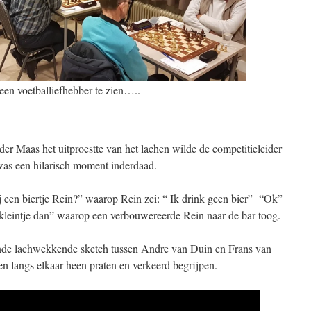
en voetballiefhebber te zien…..
r Maas het uitproestte van het lachen wilde de competitieleider
as een hilarisch moment inderdaad.
j een biertje Rein?” waarop Rein zei: “ Ik drink geen bier” “Ok”
kleintje dan” waarop een verbouwereerde Rein naar de bar toog.
nde lachwekkende sketch tussen Andre van Duin en Frans van
 langs elkaar heen praten en verkeerd begrijpen.