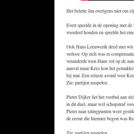
Het belette Jan overigens niet om zi
Evert speelde in de opening met de wi
voordeel houden en speelde het einds
Ook Hans Leeuwerik deed met wit te
verloor. Op zich was er compensatie
veranderde toen Hans vol op de aanv
aanval maar Kees kon het gemakkeli
hij mat. Een relaxte avond voor Kees
Zie: partijen naspelen.
Pieter Dijker liet het voetbal aan zi
in dit duel, maar wel schopstraf vo
Pieter naar ratingpunten weer gestil
de eerste die hiermee begon was Re
Zie: partijen naspelen