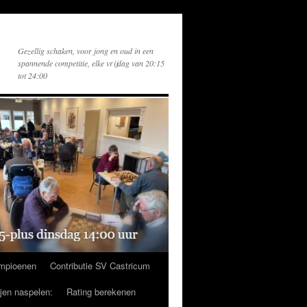
Gezellig schaken, voor jong en oud in een
spannende competitie, elke vrijdag van 20:15
tot 24:00
mpioenen
Contributie SV Castricum
ijen naspelen:
Rating berekenen