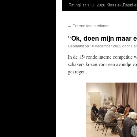
Ratinglijst 1 juli 2026 Klassiek,Rapid e
←
Externe teams winnen!
“Ok, doen mijn maar e
Geplaatst op
10 december 2022
door
Han
In de 15
ronde interne competitie 
e
schakers kozen voor een avondje voe
gekregen…