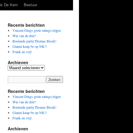
is De Kern
Bestuur
Recente berichten
Vincent Dings grote rating(s)tijger
Wie van de drie?
Boeiende partij Thomas Broek!
Gianni knap 9e op NK!!
Frank en vrij!
Archieven
Archieven
Recente berichten
Vincent Dings grote rating(s)tijger
Wie van de drie?
Boeiende partij Thomas Broek!
Gianni knap 9e op NK!!
Frank en vrij!
Archieven