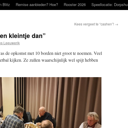
n Blitz
Remise aanbieden? Hoe?
Rooster 2026
Speellocatie: Dorpshu
Kees vergeet te “cashen”!
→
en kleintje dan”
s Leeuwerik
was de opkomst met 10 borden niet groot te noemen. Veel
tbal kijken. Ze zullen waarschijnlijk wel spijt hebben