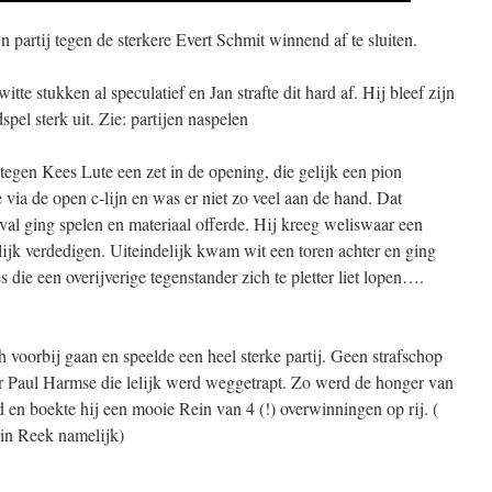
jn partij tegen de sterkere Evert Schmit winnend af te sluiten.
tte stukken al speculatief en Jan strafte dit hard af. Hij bleef zijn
pel sterk uit. Zie: partijen naspelen
gen Kees Lute een zet in de opening, die gelijk een pion
 via de open c-lijn en was er niet zo veel aan de hand. Dat
al ging spelen en materiaal offerde. Hij kreeg weliswaar een
jk verdedigen. Uiteindelijk kwam wit een toren achter en ging
 die een overijverige tegenstander zich te pletter liet lopen….
ch voorbij gaan en speelde een heel sterke partij. Geen strafschop
or Paul Harmse die lelijk werd weggetrapt. Zo werd de honger van
d en boekte hij een mooie Rein van 4 (!) overwinningen op rij. (
in Reek namelijk)