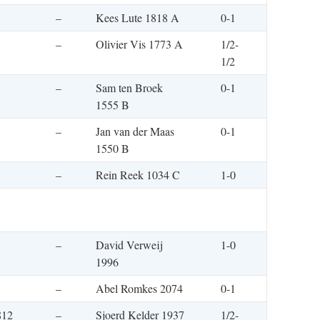
–
Kees Lute 1818 A
0-1
–
Olivier Vis 1773 A
1/2-
1/2
–
Sam ten Broek
0-1
1555 B
–
Jan van der Maas
0-1
1550 B
–
Rein Reek 1034 C
1-0
–
David Verweij
1-0
1996
–
Abel Romkes 2074
0-1
812
–
Sjoerd Kelder 1937
1/2-