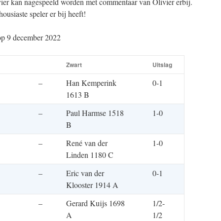
vier kan nagespeeld worden met commentaar van Olivier erbij.
housiaste speler er bij heeft!
 op 9 december 2022
Zwart
Uitslag
–
Han Kemperink
0-1
1613 B
–
Paul Harmse 1518
1-0
B
–
René van der
1-0
Linden 1180 C
–
Eric van der
0-1
Klooster 1914 A
–
Gerard Kuijs 1698
1/2-
A
1/2