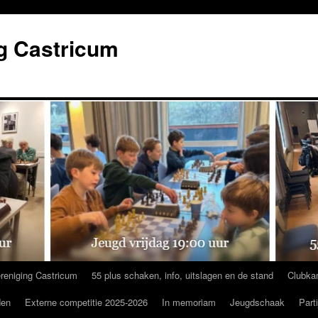
g Castricum
reniging Castricum
55 plus schaken, info, uitslagen en de stand
Clubka
den
Externe competitie 2025-2026
In memoriam
Jeugdschaak
Part