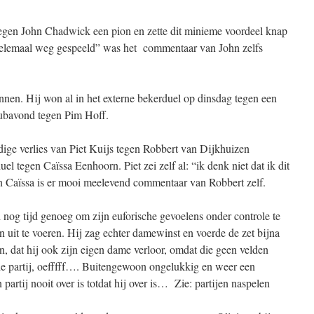
egen John Chadwick een pion en zette dit minieme voordeel knap
helemaal weg gespeeld” was het commentaar van John zelfs
innen. Hij won al in het externe bekerduel op dinsdag tegen een
lubavond tegen Pim Hoff.
dige verlies van Piet Kuijs tegen Robbert van Dijkhuizen
el tegen Caïssa Eenhoorn. Piet zei zelf al: “ik denk niet dat ik dit
 Caïssa is er mooi meelevend commentaar van Robbert zelf.
d nog tijd genoeg om zijn euforische gevoelens onder controle te
n uit te voeren. Hij zag echter damewinst en voerde de zet bijna
ien, dat hij ook zijn eigen dame verloor, omdat die geen velden
 de partij, oefffff…. Buitengewoon ongelukkig en weer een
partij nooit over is totdat hij over is… Zie: partijen naspelen