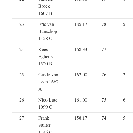
Broek
1607 B
23
Eric van
185,17
78
5
Benschop
1428 C
24
Kees
168,33
77
1
Egberts
1520 B
25
Guido van
162,00
76
2
Leen 1662
A
26
Nico Lute
161,00
75
6
1099 C
27
Frank
158,17
74
5
Sluiter
1145 C