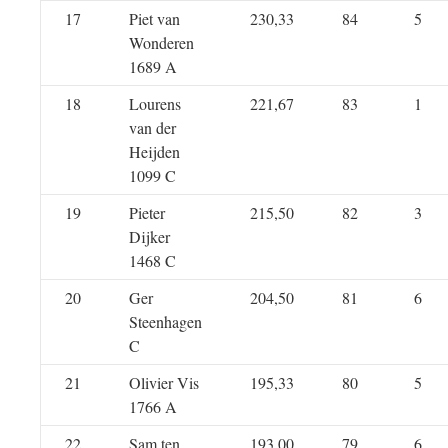
17
Piet van
230,33
84
5
Wonderen
1689 A
18
Lourens
221,67
83
1
van der
Heijden
1099 C
19
Pieter
215,50
82
3
Dijker
1468 C
20
Ger
204,50
81
6
Steenhagen
C
21
Olivier Vis
195,33
80
5
1766 A
22
Sam ten
193,00
79
6