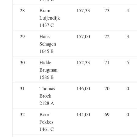
28
Bram
157,33
73
4
Luijendijk
1437 C
29
Hans
157,00
72
3
Schagen
1645 B
30
Hidde
152,33
71
5
Brugman
1586 B
31
Thomas
146,00
70
0
Broek
2128 A
32
Boor
144,00
69
0
Fekkes
1461 C