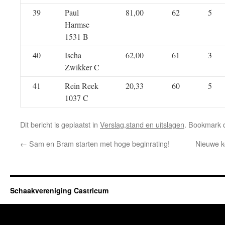
39
Paul
81,00
62
5
Harmse
1531 B
40
Ischa
62,00
61
3
Zwikker C
41
Rein Reek
20,33
60
5
1037 C
Dit bericht is geplaatst in
Verslag,stand en uitslagen
. Bookmark
←
Sam en Bram starten met hoge beginrating!
Nieuwe k
Schaakvereniging Castricum