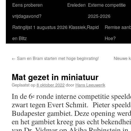
Eens proberen
Ereleden
Externe competitie
vrijdagavond?
2025-2026
Ratinglijst 1 augustus 2026 Klassiek,Rapid
Remise aan
en Blitz
Hoe?
←
Sam en Bram starten met hoge beginrating!
Nieuwe k
Mat gezet in miniatuur
Geplaatst op
8 oktober 2022
door
Hans Leeuwerik
In de 6
ronde interne competitie speeld
e
zwart tegen Evert Schmit. Pieter speelde
Budapester gambiet. Deze opening werd 
en het gambiet kreeg pas echt bekendhe
van Dr. Vidmar op Akiba Rubinstein in