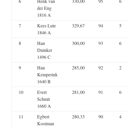
6
Henk van
330,00
95
6
der Eng
1816 A
7
Kees Lute
329,67
94
5
1846 A
8
Han
300,00
93
6
Duinker
1496 C
9
Han
285,00
92
2
Kemperink
1640 B
10
Evert
281,00
91
6
Schmit
1660 A
11
Egbert
280,33
90
4
Kooiman