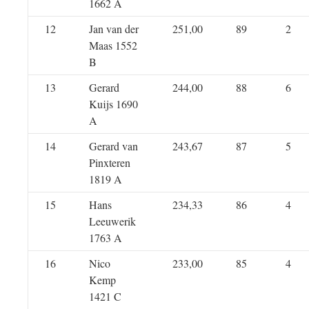
1662 A
12
Jan van der
251,00
89
2
Maas 1552
B
13
Gerard
244,00
88
6
Kuijs 1690
A
14
Gerard van
243,67
87
5
Pinxteren
1819 A
15
Hans
234,33
86
4
Leeuwerik
1763 A
16
Nico
233,00
85
4
Kemp
1421 C