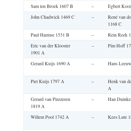
Sam ten Broek 1607 B
–
Egbert Koo
John Chadwick 1469 C
–
René van de
1168 C
Paul Harmse 1531 B
–
Rein Reek 
Eric van der Klooster
–
Pim Hoff 1
1901 A
Gerard Kuijs 1690 A
–
Hans Leeuw
Piet Kuijs 1797 A
–
Henk van d
A
Gerard van Pinxteren
–
Han Duinke
1819 A
Willem Pool 1742 A
–
Kees Lute 