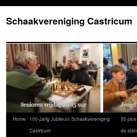
Ga
naar
Schaakvereniging Castricum
de
inhoud
Home
100-Jarig Jubileum Schaakvereniging
55 plus
Castricum
de sta