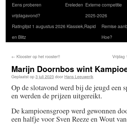
Eens proberen
Ereleden
Externe competitie
vrijdagavond?
2025-2026
Ratinglijst 1 augustus 2026 Klassiek,Rapid
Remise aan
en Blitz
Hoe?
←
Klooster op het rooster!!
Vrijdag
Marijn Doornbos wint Kampio
Geplaatst op
3 juli 2023
door
Hans Leeuwerik
Op de slotavond werd bij de jeugd een s
en werden de prijzen uitgereikt.
De kampioensgroep werd gewonnen doo
een halfje voor Sven Reeze en Wout van