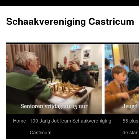
Ga
naar
Schaakvereniging Castricum
de
inhoud
Home
100-Jarig Jubileum Schaakvereniging
55 plus
Castricum
de sta