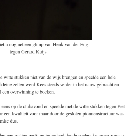
iet u nog net een glimp van Henk van der Eng
tegen Gerard Kuijs.
de witte stukken niet van de wijs brengen en speelde een hele
kleine zetten werd Kees steeds verder in het nauw gebracht en
el een overwinning te boeken.
eens op de clubavond en speelde met de witte stukken tegen Piet
 een kwaliteit voor maar door de gesloten pionnenstructuur was
emise dus.
den een rustige partij en inderdaad: beide spelers kwamen zomaar