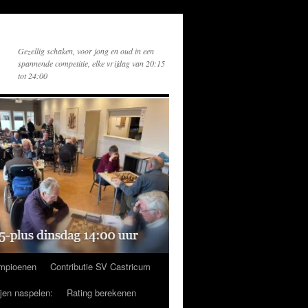
Gezellig schaken, voor jong en oud in een
spannende competitie, elke vrijdag van 20:15
tot 24:00
mpioenen
Contributie SV Castricum
ijen naspelen:
Rating berekenen