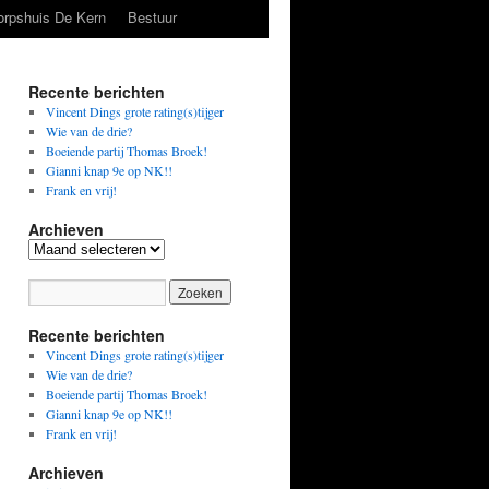
orpshuis De Kern
Bestuur
Recente berichten
Vincent Dings grote rating(s)tijger
Wie van de drie?
Boeiende partij Thomas Broek!
Gianni knap 9e op NK!!
Frank en vrij!
Archieven
Archieven
Recente berichten
Vincent Dings grote rating(s)tijger
Wie van de drie?
Boeiende partij Thomas Broek!
Gianni knap 9e op NK!!
Frank en vrij!
Archieven