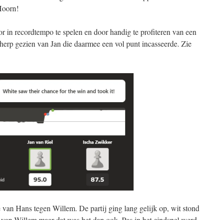
Hoorn!
or in recordtempo te spelen en door handig te profiteren van een
cherp gezien van Jan die daarmee een vol punt incasseerde. Zie
 van Hans tegen Willem. De partij ging lang gelijk op, wit stond
r van Willem maar dat was het dan ook. Pas in het eindspel werd