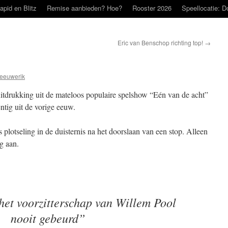
apid en Blitz
Remise aanbieden? Hoe?
Rooster 2026
Speellocatie: D
1
Eric van Benschop richting top!
→
eeuwerik
tdrukking uit de mateloos populaire spelshow “Eén van de acht”
entig uit de vorige eeuw.
plotseling in de duisternis na het doorslaan van een stop. Alleen
g aan.
het voorzitterschap van Willem Pool
nooit gebeurd”