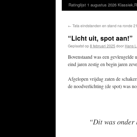
Ratinglijst 1 augustus 2026 Klassiek,R
←
Tata eindstanden en stand na ronde 2
“Licht uit, spot aan!”
Geplaatst op
8 februari 2025
door
Hans L
Bovenstaand was een gevleugelde ui
eind jaren zestig en begin jaren zev
Afgelopen vrijdag zaten de schakers 
de noodverlichting (de spot) was no
“Dit was onder 