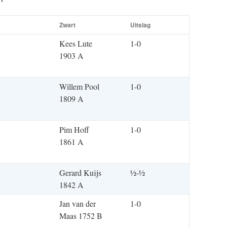
Zwart
Uitslag
Kees Lute
1-0
1903 A
Willem Pool
1-0
1809 A
Pim Hoff
1-0
1861 A
Gerard Kuijs
½-½
1842 A
Jan van der
1-0
Maas 1752 B