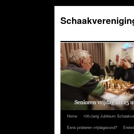
Ga
naar
Schaakverenigin
de
inhoud
Home
100-Jarig Jubileum Schaakve
Eens proberen vrijdagavond?
Erele