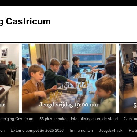
g Castricum
reniging Castricum
55 plus schaken, info, uitslagen en de stand
Clubka
den
Externe competitie 2025-2026
In memoriam
Jeugdschaak
Part