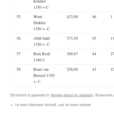
Kramer
1350 +-C
55
Wout
423,00
46
1
Slokker
1350 +- C
56
Abdi Saïd
373,50
45
1
1350 +- C
57
Rein Reek
309,67
44
2
1346 C
58
Roan van
258,00
43
1
Brussel 1350
+- C
Dit bericht is geplaatst in
Verslag,stand en uitslagen
. Bookmark
←
1e team blameert zichzelf, ook 4e team verliest