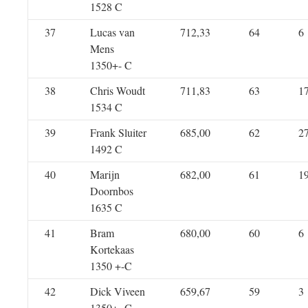
1528 C
37
Lucas van
712,33
64
6
Mens
1350+- C
38
Chris Woudt
711,83
63
1
1534 C
39
Frank Sluiter
685,00
62
2
1492 C
40
Marijn
682,00
61
1
Doornbos
1635 C
41
Bram
680,00
60
6
Kortekaas
1350 +-C
42
Dick Viveen
659,67
59
3
1350+- C