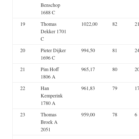
Benschop
1688 C
19
Thomas
1022,00
82
2
Dekker 1701
C
20
Pieter Dijker
994,50
81
2
1696 C
21
Pim Hoff
965,17
80
2
1806 A
22
Han
961,83
79
1
Kemperink
1780 A
23
Thomas
959,00
78
6
Broek A
2051