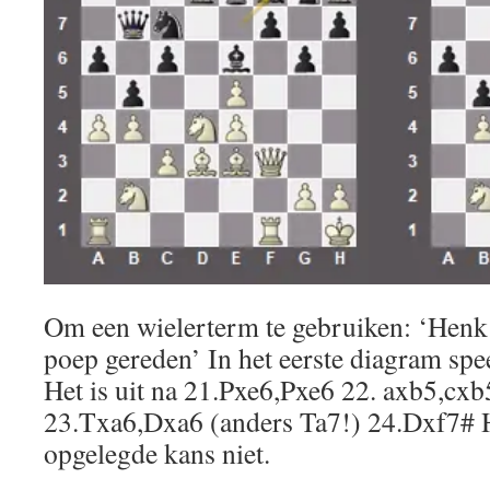
Om een wielerterm te gebruiken: ‘Henk’s
poep gereden’ In het eerste diagram s
Het is uit na 21.Pxe6,Pxe6 22. axb5,cx
23.Txa6,Dxa6 (anders Ta7!) 24.Dxf7# 
opgelegde kans niet.