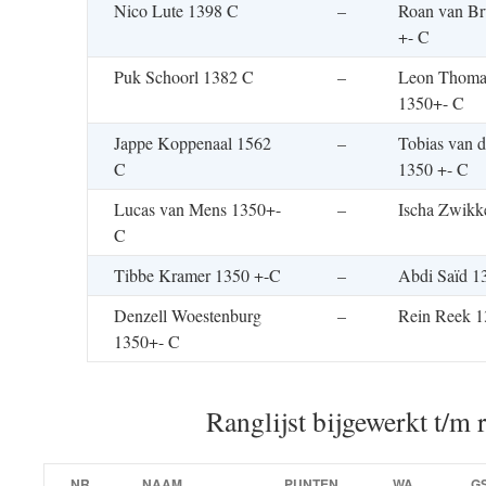
Nico Lute 1398 C
–
Roan van Br
+- C
Puk Schoorl 1382 C
–
Leon Thoma
1350+- C
Jappe Koppenaal 1562
–
Tobias van 
C
1350 +- C
Lucas van Mens 1350+-
–
Ischa Zwikk
C
Tibbe Kramer 1350 +-C
–
Abdi Saïd 1
Denzell Woestenburg
–
Rein Reek 
1350+- C
Ranglijst bijgewerkt t/m 
NR
NAAM
PUNTEN
WA
G