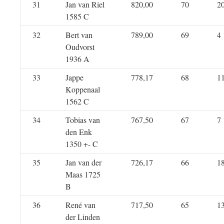
31
Jan van Riel
820,00
70
2
1585 C
32
Bert van
789,00
69
4
Oudvorst
1936 A
33
Jappe
778,17
68
1
Koppenaal
1562 C
34
Tobias van
767,50
67
7
den Enk
1350 +- C
35
Jan van der
726,17
66
1
Maas 1725
B
36
René van
717,50
65
1
der Linden