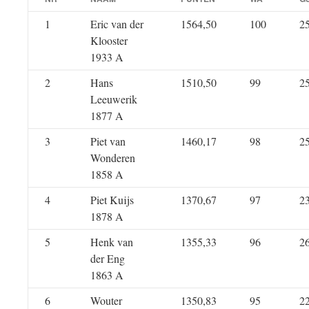
1
Eric van der
1564,50
100
2
Klooster
1933 A
2
Hans
1510,50
99
2
Leeuwerik
1877 A
3
Piet van
1460,17
98
2
Wonderen
1858 A
4
Piet Kuijs
1370,67
97
2
1878 A
5
Henk van
1355,33
96
2
der Eng
1863 A
6
Wouter
1350,83
95
2