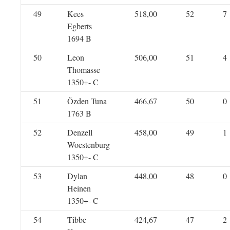
49
Kees
518,00
52
7
Egberts
1694 B
50
Leon
506,00
51
4
Thomasse
1350+- C
51
Özden Tuna
466,67
50
0
1763 B
52
Denzell
458,00
49
1
Woestenburg
1350+- C
53
Dylan
448,00
48
0
Heinen
1350+- C
54
Tibbe
424,67
47
2