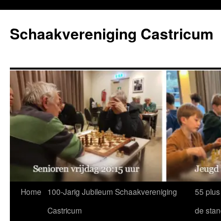
Ga
naar
Schaakvereniging Castricum
de
inhoud
Home
100-Jarig Jubileum Schaakvereniging
55 plus
Castricum
de sta