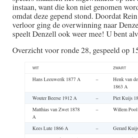
instaan, want die kon niet genomen wor
omdat deze gepend stond. Doordat Rein
verloor ging de overwinning naar Denze
speelt Denzell ook weer mee! U bent al
Overzicht voor ronde 28, gespeeld op 1
WIT
ZWART
Hans Leeuwerik 1877 A
–
Henk van de
1863 A
Wouter Beerse 1912 A
–
Piet Kuijs 
Matthias van Zwet 1878
–
Willem Pool
A
Kees Lute 1866 A
–
Gerard Kuij