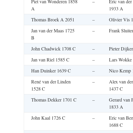
Piet van Wonderen 1858
–
Eric van der
A
1933 A
Thomas Broek A 2051
–
Olivier Vis
Jan van der Maas 1725
–
Frank Sluite
B
John Chadwick 1708 C
–
Pieter Dijke
Jan van Riel 1585 C
–
Lars Wokke
Han Duinker 1639 C
–
Nico Kemp 
René van der Linden
–
Alex van der
1528 C
1437 C
Thomas Dekker 1701 C
–
Gerard van P
1833 A
John Kaal 1726 C
–
Eric van Be
1688 C