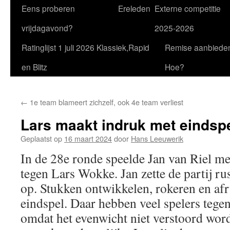
Eens proberen
Ereleden
Externe competitie
vrijdagavond?
2025-2026
Ratinglijst 1 juli 2026 Klassiek,Rapid
Remise aanbiede
en Blitz
Hoe?
←
1e team blameert zichzelf, ook 4e team verliest
Lars maakt indruk met eindsp
Geplaatst op
16 maart 2024
door
Hans Leeuwerik
In de 28e ronde speelde Jan van Riel me
tegen Lars Wokke. Jan zette de partij ru
op. Stukken ontwikkelen, rokeren en afr
eindspel. Daar hebben veel spelers tege
omdat het evenwicht niet verstoord wor