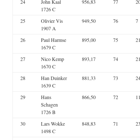
24
John Kaal
956,83
77
2
1726 C
25
Olivier Vis
949,50
76
7
1907 A
26
Paul Harmse
895,00
75
2
1679 C
27
Nico Kemp
893,17
74
2
1670 C
28
Han Duinker
881,33
73
2
1639 C
29
Hans
866,50
72
1
Schagen
1726 B
30
Lars Wokke
848,83
71
2
1498 C