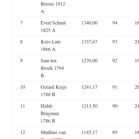
Beerse 1912
A
7
Evert Schmit
1340,00
94
1
1825 A
8
Kees Lute
1337,67
93
2
1866 A
9
Sam ten
1270,00
92
1
Broek 1794
B
10
Gerard Kuijs
1241,17
91
2
1788 B
11
Hidde
1213,50
90
2
Brugman
1786 B
12
Matthias van
1145,17
89
1