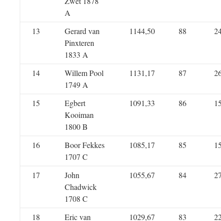
Zwet 1878
A
13
Gerard van
1144,50
88
2
Pinxteren
1833 A
14
Willem Pool
1131,17
87
2
1749 A
15
Egbert
1091,33
86
1
Kooiman
1800 B
16
Boor Fekkes
1085,17
85
1
1707 C
17
John
1055,67
84
2
Chadwick
1708 C
18
Eric van
1029,67
83
2