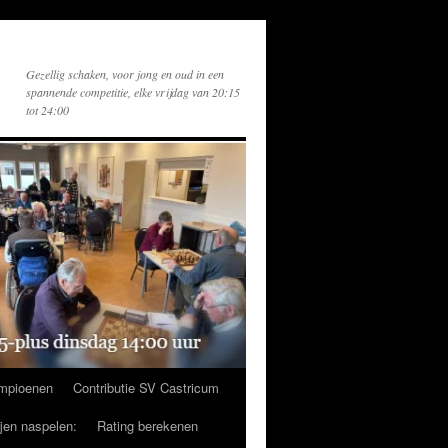
Gezellig schaken, voor jong en oud in een
spannende competitie, elke vrijdag van 20:15
tot 24:00
mpioenen
Contributie SV Castricum
ijen naspelen:
Rating berekenen