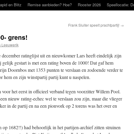
apid en Blitz
Remise aanbieden? Hoe?
Rooster 2026
Speellocatie: D
Frank Sluiter speelt prachtpartij!
→
00- grens!
 Leeuwerik
ecember ratinglijst uit en nieuwkomer Lars heeft eindelijk zijn
j gelijk gestart is met een rating boven de 1000! Dat gaf hem
arijn Doornbos met 1353 punten te verslaan en zodoende verder te
or hem en zijn winstpartij partij kunt u naspelen.
 voor het eerst in officieel verband tegen voorzitter Willem Pool.
een nieuw rating-echec wel te verslaan zou zijn, maar die vlieger
er in de partij en na een pionvork op 2 torens was het over en
op 1682!!) had behoorlijk in het partijen-archief zitten struinen