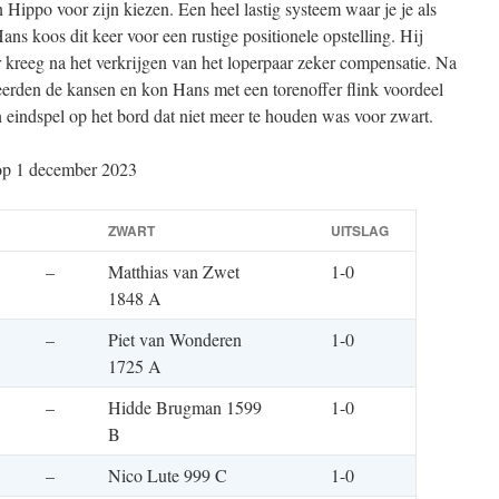
Hippo voor zijn kiezen. Een heel lastig systeem waar je je als
Hans koos dit keer voor een rustige positionele opstelling. Hij
 kreeg na het verkrijgen van het loperpaar zeker compensatie. Na
eerden de kansen en kon Hans met een torenoffer flink voordeel
 eindspel op het bord dat niet meer te houden was voor zwart.
 op 1 december 2023
ZWART
UITSLAG
–
Matthias van Zwet
1-0
1848 A
–
Piet van Wonderen
1-0
1725 A
–
Hidde Brugman 1599
1-0
B
–
Nico Lute 999 C
1-0