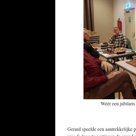
Wéér een jubilaris
Gerard speelde een aantrekkelijke 