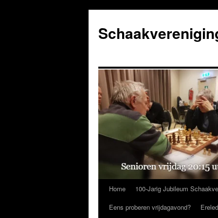
Ga
naar
Schaakverenigin
de
inhoud
Home
100-Jarig Jubileum Schaakve
Eens proberen vrijdagavond?
Erele