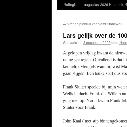
Ratinglijst 1 augustus 2026 Klassiek,R
←
Vroege pionruil voorkomt Stonewall.
Lars gelijk over de 10
Geplaatst op
3 december 2023
door
Hans
Afgelopen vrijdag kwam de nieuwe d
rating gekregen. Opvallend is dat hi
kennelijk vleugels want hij wist M
gaan stijgen. Een leuke start dus vo
Frank Sluiter speelde bij mijn weten
Wellicht dacht Frank dat Willem na 
ging niet op. Nooit kwam Frank lekk
Sluiter voor Frank.
John Kaal ( met stip binnengekomen 