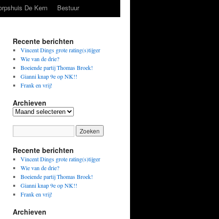
orpshuis De Kern
Bestuur
Recente berichten
Vincent Dings grote rating(s)tijger
Wie van de drie?
Boeiende partij Thomas Broek!
Gianni knap 9e op NK!!
Frank en vrij!
Archieven
Archieven
Recente berichten
Vincent Dings grote rating(s)tijger
Wie van de drie?
Boeiende partij Thomas Broek!
Gianni knap 9e op NK!!
Frank en vrij!
Archieven