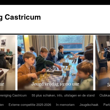
g Castricum
reniging Castricum
55 plus schaken, info, uitslagen en de stand
Clubka
den
Externe competitie 2025-2026
In memoriam
Jeugdschaak
Part