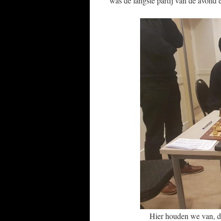
was de langste partij van de avond 
Hier houden we van, d