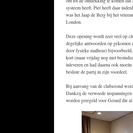
om tot de ontdekking te komen dat 
systeem heeft. Piet heeft daar ind
was het Jaap de Berg bij het veter
London.
Deze opening wordt zeer veel op clu
degelijke antwoorden op gekomen zi
door fysieke malheur) bijvoorbeeld, 
kort (maar vrijdag nog niet bestude
inleveren en had daarna ook moeite 
besliste de partij in zijn voordeel.
Bij aanvang van de clubavond werd 
Dankzij de verwoede inspanningen 
worden geregeld voor Gerard die al r