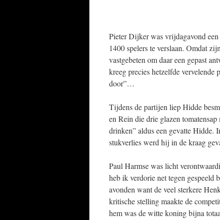
Pieter Dijker was vrijdagavond een 
1400 spelers te verslaan. Omdat zijn
vastgebeten om daar een gepast ant
kreeg precies hetzelfde vervelende 
door”…
Tijdens de partijen liep Hidde besm
en Rein die drie glazen tomatensap
drinken” aldus een gevatte Hidde. I
stukverlies werd hij in de kraag gev
Paul Harmse was licht verontwaard
heb ik verdorie net tegen gespeeld
avonden want de veel sterkere Henk m
kritische stelling maakte de compet
hem was de witte koning bijna tota