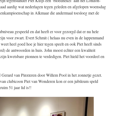
zijn tegenstander Piet Kuijs een ‘bloedhekel’ aan het London-
erdaad aardig wat nederlagen tegen geleden en afgelopen woensdag
anenkampioenschap in Alkmaar die andermaal toesloeg met de
bniveau gespeeld en dat heeft er voor gezorgd dat er nu hele
jn voor zwart. Evert Schmit ( helaas nu even in de lappenmand
weet heel goed hoe je hier tegen speelt en ook Piet heeft sinds
erd) de antwoorden in huis. John moest echter een kwaliteit
zijn kwetsbare pionnen te verdedigen. Piet hield het voordeel en
Gerard van Pinxteren door Willem Pool in het zonnetje gezet.
van clubicoon Piet van Wonderen kon er een jubileum speld
uim 51 jaar lid is!!