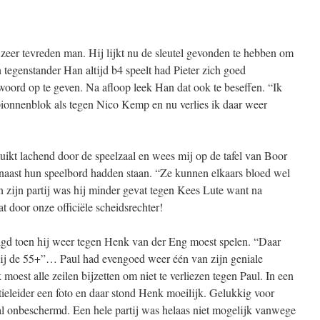
zeer tevreden man. Hij lijkt nu de sleutel gevonden te hebben om
 tegenstander Han altijd b4 speelt had Pieter zich goed
woord op te geven. Na afloop leek Han dat ook te beseffen. “Ik
pionnenblok als tegen Nico Kemp en nu verlies ik daar weer
uikt lachend door de speelzaal en wees mij op de tafel van Boor
 naast hun speelbord hadden staan. “Ze kunnen elkaars bloed wel
n zijn partij was hij minder gevat tegen Kees Lute want na
at door onze officiële scheidsrechter!
igd toen hij weer tegen Henk van der Eng moest spelen. “Daar
 bij de 55+”… Paul had evengoed weer één van zijn geniale
oest alle zeilen bijzetten om niet te verliezen tegen Paul. In een
itieleider een foto en daar stond Henk moeilijk. Gelukkig voor
al onbeschermd. Een hele partij was helaas niet mogelijk vanwege