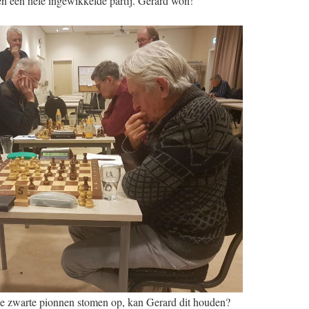
en een hele ingewikkelde partij. Gerard won!
e zwarte pionnen stomen op, kan Gerard dit houden?