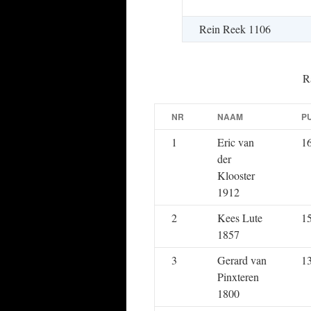
Rein Reek 1106
R
NR
NAAM
P
1
Eric van
1
der
Klooster
1912
2
Kees Lute
1
1857
3
Gerard van
1
Pinxteren
1800