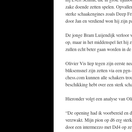
zake doende zetten spelen. Opvalle
sterke schaakengines zoals Deep Fri
door Jan en verdiend won hij zijn pa
De jonge Bram Luijendijk verloor v
op, maar in het middenspel liet hij 
zullen echt beter gaan worden in d
Olivier Vis liep tegen zijn eerste ne
bliksemsnel zijn zetten via een pgn
chess.com kunnen alle schakers tro
beschikking hebt over een sterk sc
Hieronder volgt een analyse van Oliv
“De opening had ik voorbereid en d
verzwakt. Mijn pion op d6 erg sterk
door een intermezzo met Dd4 op zet