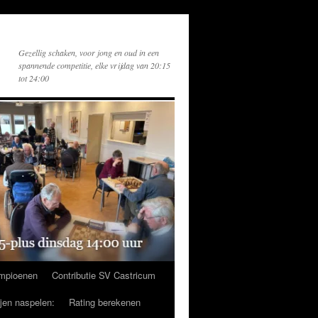
Gezellig schaken, voor jong en oud in een
spannende competitie, elke vrijdag van 20:15
tot 24:00
mpioenen
Contributie SV Castricum
ijen naspelen:
Rating berekenen