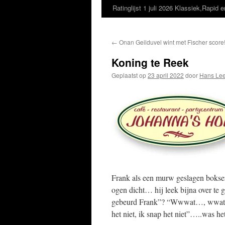
Ratinglijst 1 juli 2026 Klassiek,Rapid e
←
Onan Geilduvel wint met Fischer score!
Koning te Reek
Geplaatst op
23 april 2022
door
Hans Lee
Frank als een murw geslagen bokser 
ogen dicht… hij leek bijna over te 
gebeurd Frank”? “Wwwat…, wwat…?” 
het niet, ik snap het niet”…..was he