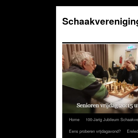
Ga
naar
Schaakverenigin
de
inhoud
Home
100-Jarig Jubileum Schaakve
Eens proberen vrijdagavond?
Erele