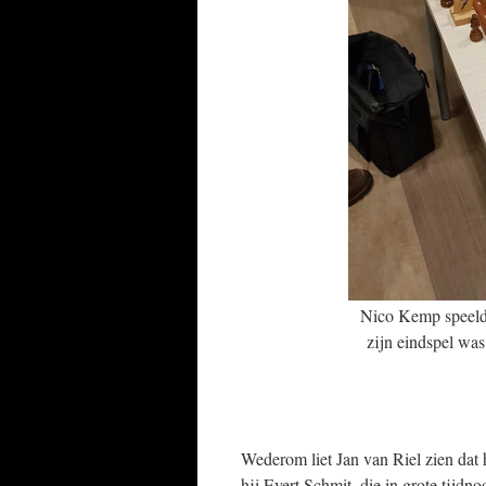
Nico Kemp speelde
zijn eindspel was
Wederom liet Jan van Riel zien dat 
hij Evert Schmit, die in grote tijdn