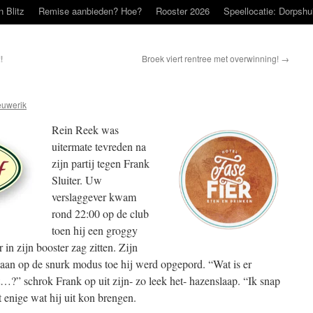
n Blitz
Remise aanbieden? Hoe?
Rooster 2026
Speellocatie: Dorpshu
!
Broek viert rentree met overwinning!
→
uwerik
Rein Reek was
uitermate tevreden na
zijn partij tegen Frank
Sluiter. Uw
verslaggever kwam
rond 22:00 op de club
toen hij een groggy
in zijn booster zag zitten. Zijn
gaan op de snurk modus toe hij werd opgepord. “Wat is er
schrok Frank op uit zijn- zo leek het- hazenslaap. “Ik snap
t enige wat hij uit kon brengen.