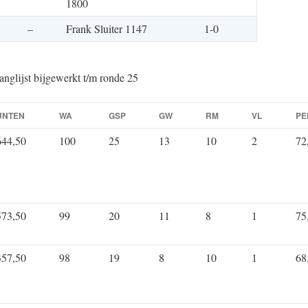
1800
–
Frank Sluiter 1147
1-0
anglijst bijgewerkt t/m ronde 25
UNTEN
WA
GSP
GW
RM
VL
PE
644,50
100
25
13
10
2
72
573,50
99
20
11
8
1
75
357,50
98
19
8
10
1
68