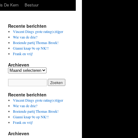
is De Kern
Bestuur
Recente berichten
Vincent Dings grote rating(s)tijger
Wie van de drie?
Boeiende partij Thomas Broek!
Gianni knap 9e op NK!!
Frank en vrij!
Archieven
Archieven
Recente berichten
Vincent Dings grote rating(s)tijger
Wie van de drie?
Boeiende partij Thomas Broek!
Gianni knap 9e op NK!!
Frank en vrij!
Archieven