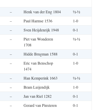
–
Henk van der Eng 1804
½-½
–
Paul Harmse 1536
1-0
–
Sven Heijdenrijk 1948
0-1
–
Piet van Wonderen
½-½
1708
–
Hidde Brugman 1588
0-1
–
Eric van Benschop
1-0
1474
–
Han Kemperink 1663
½-½
–
Bram Luijendijk
1-0
–
Jan van Riel 1282
0-1
–
Gerard van Pinxteren
0-1