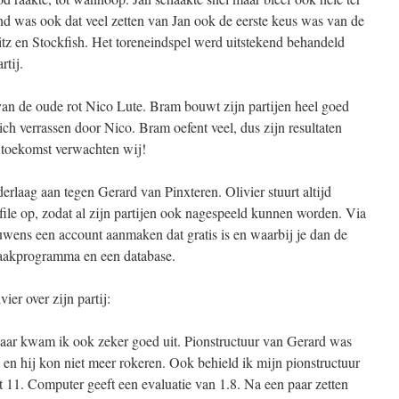
nd was ook dat veel zetten van Jan ook de eerste keus was van de
tz en Stockfish. Het toreneindspel werd uitstekend behandeld
rtij.
an de oude rot Nico Lute. Bram bouwt zijn partijen heel goed
zich verrassen door Nico. Bram oefent veel, dus zijn resultaten
e toekomst verwachten wij!
derlaag aan tegen Gerard van Pinxteren. Olivier stuurt altijd
-file op, zodat al zijn partijen ook nagespeeld kunnen worden. Via
uwens een account aanmaken dat gratis is en waarbij je dan de
haakprogramma en een database.
ier over zijn partij:
aar kwam ik ook zeker goed uit. Pionstructuur van Gerard was
 en hij kon niet meer rokeren. Ook behield ik mijn pionstructuur
 11. Computer geeft een evaluatie van 1.8. Na een paar zetten