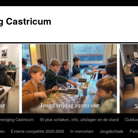
g Castricum
reniging Castricum
55 plus schaken, info, uitslagen en de stand
Clubka
den
Externe competitie 2025-2026
In memoriam
Jeugdschaak
Part