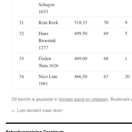
Schagen
1633
31
Rein Reek
518,33
70
9
32
Hans
499,50
69
5
Broenink
1277
33
Özden
469,00
68
1
Tuna 1626
34
Nico Lute
466,50
67
20
1061
Dit bericht is geplaatst in
Verslag,stand en uitslagen
. Bookmark
←
Lute dendert maar door!
Schaakvereniging Castricum