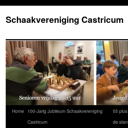
Ga
naar
Schaakvereniging Castricum
de
inhoud
Home
100-Jarig Jubileum Schaakvereniging
55 plus
Castricum
de sta