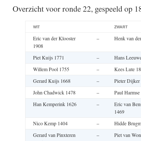
Overzicht voor ronde 22, gespeeld op 1
WIT
ZWART
Eric van der Klooster
–
Henk van de
1908
Piet Kuijs 1771
–
Hans Leeuwe
Willem Pool 1755
–
Kees Lute 1
Gerard Kuijs 1668
–
Pieter Dijker
John Chadwick 1478
–
Paul Harmse
Han Kemperink 1626
–
Eric van Ben
1469
Nico Kemp 1404
–
Hidde Brugm
Gerard van Pinxteren
–
Piet van Won