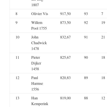
1807
8
Olivier Vis
917,50
93
7
9
Willem
873,50
92
19
Pool 1755
10
John
832,67
91
21
Chadwick
1478
11
Pieter
825,67
90
18
Dijker
1458
12
Paul
820,83
89
18
Harmse
1556
13
Han
819,00
88
12
Kemperink