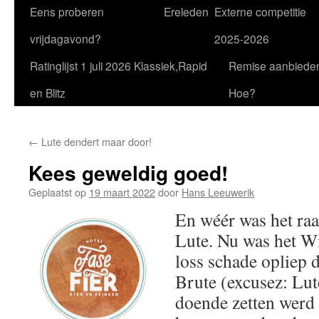
Eens proberen
Ereleden
Externe competitie
vrijdagavond?
2025-2026
Ratinglijst 1 juli 2026 Klassiek,Rapid
Remise aanbiede
en Blitz
Hoe?
←
Lute dendert maar door!
Kees geweldig goed!
Geplaatst op
19 maart 2022
door
Hans Leeuwerik
En wéér was het raa
Lute. Nu was het Wi
loss schade opliep 
Brute (excusez: Lut
doende zetten werd