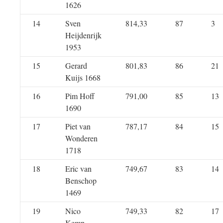
1626
14
Sven
814,33
87
3
Heijdenrijk
1953
15
Gerard
801,83
86
21
Kuijs 1668
16
Pim Hoff
791,00
85
13
1690
17
Piet van
787,17
84
15
Wonderen
1718
18
Eric van
749,67
83
14
Benschop
1469
19
Nico
749,33
82
17
Kemp