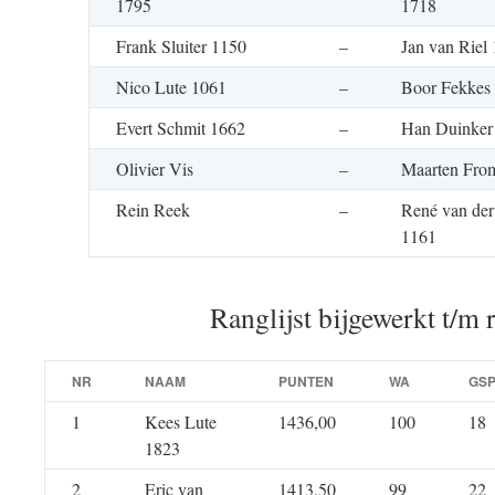
1795
1718
Frank Sluiter 1150
–
Jan van Riel
Nico Lute 1061
–
Boor Fekkes
Evert Schmit 1662
–
Han Duinker
Olivier Vis
–
Maarten Fro
Rein Reek
–
René van der
1161
Ranglijst bijgewerkt t/m 
NR
NAAM
PUNTEN
WA
GS
1
Kees Lute
1436,00
100
18
1823
2
Eric van
1413,50
99
22