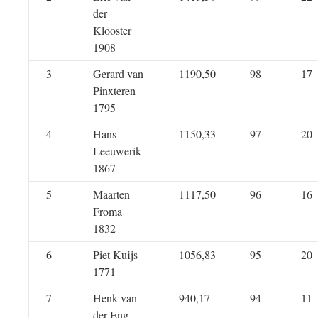
der
Klooster
1908
3
Gerard van
1190,50
98
17
Pinxteren
1795
4
Hans
1150,33
97
20
Leeuwerik
1867
5
Maarten
1117,50
96
16
Froma
1832
6
Piet Kuijs
1056,83
95
20
1771
7
Henk van
940,17
94
11
der Eng