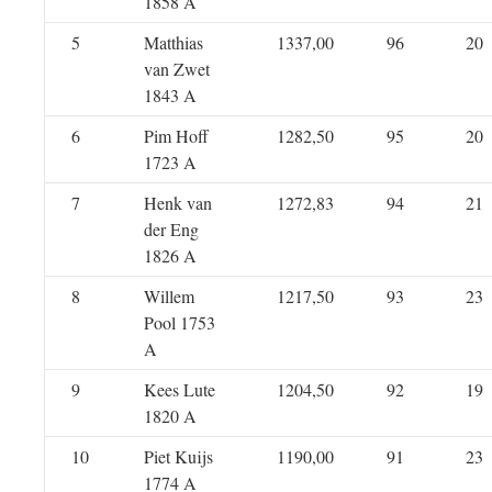
1858 A
5
Matthias
1337,00
96
20
van Zwet
1843 A
6
Pim Hoff
1282,50
95
20
1723 A
7
Henk van
1272,83
94
21
der Eng
1826 A
8
Willem
1217,50
93
23
Pool 1753
A
9
Kees Lute
1204,50
92
19
1820 A
10
Piet Kuijs
1190,00
91
23
1774 A