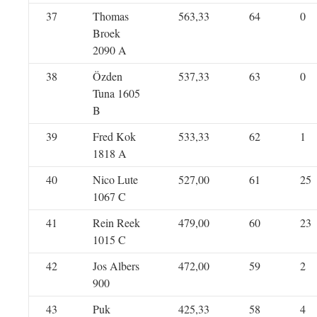
37
Thomas
563,33
64
0
Broek
2090 A
38
Özden
537,33
63
0
Tuna 1605
B
39
Fred Kok
533,33
62
1
1818 A
40
Nico Lute
527,00
61
25
1067 C
41
Rein Reek
479,00
60
23
1015 C
42
Jos Albers
472,00
59
2
900
43
Puk
425,33
58
4