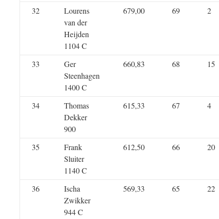
32
Lourens
679,00
69
2
van der
Heijden
1104 C
33
Ger
660,83
68
15
Steenhagen
1400 C
34
Thomas
615,33
67
4
Dekker
900
35
Frank
612,50
66
20
Sluiter
1140 C
36
Ischa
569,33
65
22
Zwikker
944 C