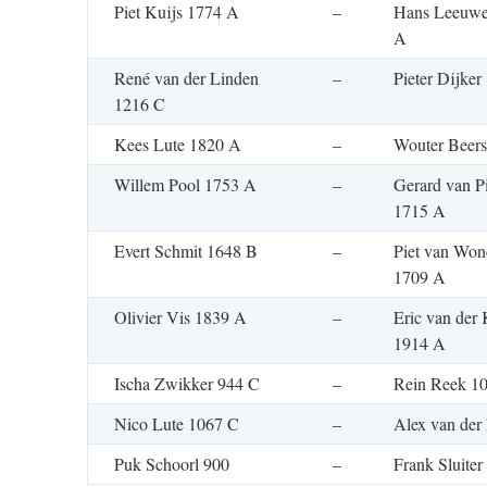
Piet Kuijs 1774 A
–
Hans Leeuwe
A
René van der Linden
–
Pieter Dijker
1216 C
Kees Lute 1820 A
–
Wouter Beer
Willem Pool 1753 A
–
Gerard van P
1715 A
Evert Schmit 1648 B
–
Piet van Won
1709 A
Olivier Vis 1839 A
–
Eric van der 
1914 A
Ischa Zwikker 944 C
–
Rein Reek 1
Nico Lute 1067 C
–
Alex van der
Puk Schoorl 900
–
Frank Sluite