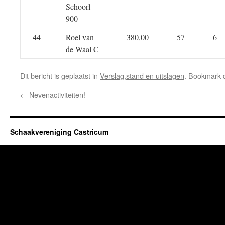
Schoorl
900
44
Roel van
380,00
57
6
de Waal C
Dit bericht is geplaatst in
Verslag,stand en uitslagen
. Bookmark
←
Nevenactiviteiten!
Schaakvereniging Castricum