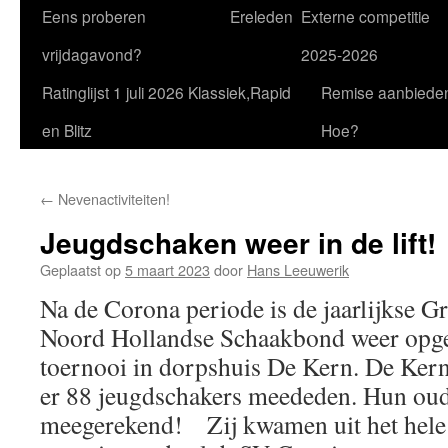
Eens proberen
Ereleden
Externe competitie
vrijdagavond?
2025-2026
Ratinglijst 1 juli 2026 Klassiek,Rapid
Remise aanbiede
en Blitz
Hoe?
←
Nevenactiviteiten!
Jeugdschaken weer in de lift!
Geplaatst op
5 maart 2023
door
Hans Leeuwerik
Na de Corona periode is de jaarlijkse G
Noord Hollandse Schaakbond weer opges
toernooi in dorpshuis De Kern. De Ker
er 88 jeugdschakers meededen. Hun oud
meegerekend! Zij kwamen uit het hele