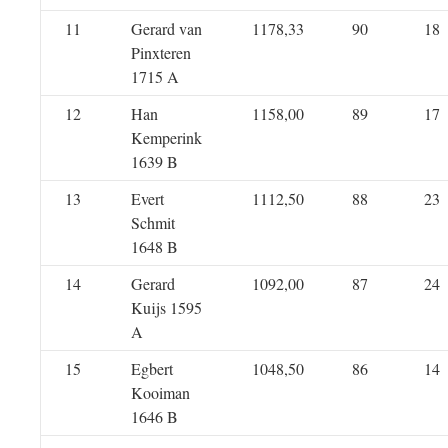
11
Gerard van
1178,33
90
18
Pinxteren
1715 A
12
Han
1158,00
89
17
Kemperink
1639 B
13
Evert
1112,50
88
23
Schmit
1648 B
14
Gerard
1092,00
87
24
Kuijs 1595
A
15
Egbert
1048,50
86
14
Kooiman
1646 B