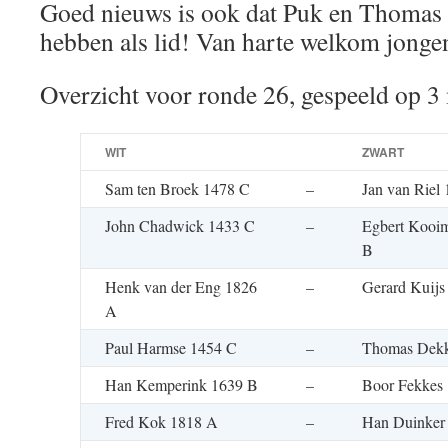
Goed nieuws is ook dat Puk en Thomas
hebben als lid! Van harte welkom jonge
Overzicht voor ronde 26, gespeeld op 3
WIT
ZWART
Sam ten Broek 1478 C
–
Jan van Riel
John Chadwick 1433 C
–
Egbert Kooi
B
Henk van der Eng 1826
–
Gerard Kuijs
A
Paul Harmse 1454 C
–
Thomas Dekk
Han Kemperink 1639 B
–
Boor Fekkes
Fred Kok 1818 A
–
Han Duinker