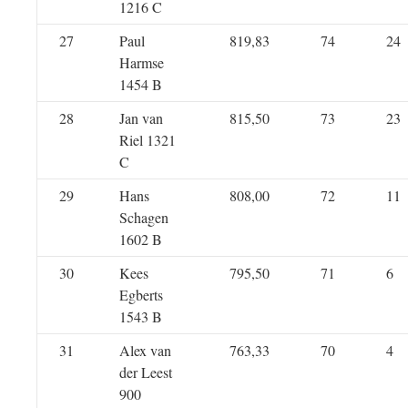
1216 C
27
Paul
819,83
74
24
Harmse
1454 B
28
Jan van
815,50
73
23
Riel 1321
C
29
Hans
808,00
72
11
Schagen
1602 B
30
Kees
795,50
71
6
Egberts
1543 B
31
Alex van
763,33
70
4
der Leest
900