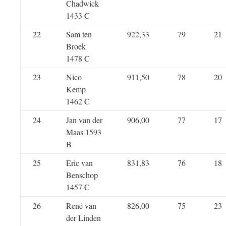
Chadwick
1433 C
22
Sam ten
922,33
79
21
Broek
1478 C
23
Nico
911,50
78
20
Kemp
1462 C
24
Jan van der
906,00
77
17
Maas 1593
B
25
Eric van
831,83
76
18
Benschop
1457 C
26
René van
826,00
75
23
der Linden