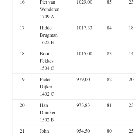
16
Piet van
1029,00
85
23
Wonderen
1709 A
17
Hidde
1017,33
84
18
Brugman
1622 B
18
Boor
1015,00
83
14
Fekkes
1504 C
19
Pieter
979,00
82
20
Dijker
1402 C
20
Han
973,83
81
23
Duinker
1502 B
21
John
954,50
80
25