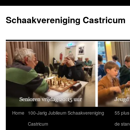
Ga
naar
Schaakvereniging Castricum
de
inhoud
Home
100-Jarig Jubileum Schaakvereniging
55 plus
Castricum
de sta